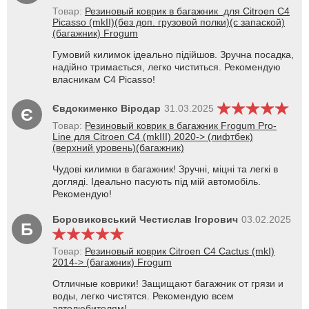
Товар:
Резиновый коврик в багажник для Citroen C4
Picasso (mkII)(без доп. грузовой полки)(с запаской)
(багажник) Frogum
Гумовий килимок ідеально підійшов. Зручна посадка,
надійно тримається, легко чиститься. Рекомендую
власникам C4 Picasso!
Євдокименко Віродар
31.03.2025
Є
Товар:
Резиновый коврик в багажник Frogum Pro-
Line для Citroen C4 (mkIII) 2020-> (лифтбек)
(верхний уровень)(багажник)
Чудові килимки в багажник! Зручні, міцні та легкі в
догляді. Ідеально пасують під мій автомобіль.
Рекомендую!
Боровиковський Честислав Ігорович
03.02.2025
Б
Товар:
Резиновый коврик Citroen C4 Cactus (mkI)
2014-> (багажник) Frogum
Отличные коврики! Защищают багажник от грязи и
воды, легко чистятся. Рекомендую всем
автолюбителям!