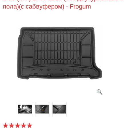
пола)(с сабвуфером) - Frogum