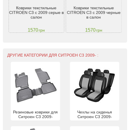
n C-
Коврики текстильные
Коврики текстильные
Т
 -
CITROEN C3 c 2009 серые в
CITROEN C3 c 2009 черные
Cit
салон
в салон
D
1570
1570
грн
грн
ДРУГИЕ КАТЕГОРИИ ДЛЯ СИТРОЕН С3 2009- :
Резиновые коврики для
Чехлы на сиденья
Ситроен С3 2009-
Ситроен С3 2009-