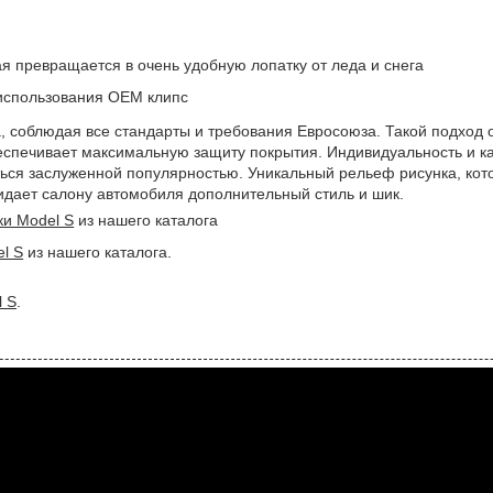
я превращается в очень удобную лопатку от леда и снега
 использования OEM клипс
а, соблюдая все стандарты и требования Евросоюза. Такой подход 
еспечивает максимальную защиту покрытия. Индивидуальность и к
ься заслуженной популярностью. Уникальный рельеф рисунка, кот
придает салону автомобиля дополнительный стиль и шик.
ки Model S
из нашего каталога
l S
из нашего каталога.
l S
.