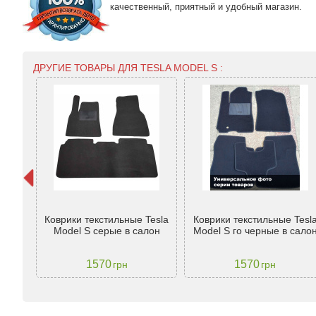
качественный, приятный и удобный магазин.
ДРУГИЕ ТОВАРЫ ДЛЯ TESLA MODEL S :
el S
ные
Коврики текстильные Tesla
Коврики текстильные Tesl
120см
Model S серые в салон
Model S го черные в сало
1570
1570
грн
грн