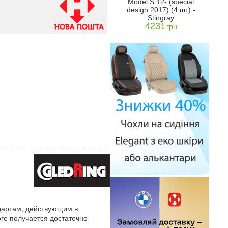
Model S 12- (special
2021->
S 2016→
201
design 2017) (4 шт) -
2099
н
грн
Stingray
4231
грн
ндартам, действующим в
оге получается достаточно