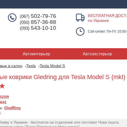
502-79-76
БЕСПЛАТНАЯ ДОСТ
(067)
по Украине
857-36-88
(050)
543-10-10
(093)
Call-center: Пн-Пт 10.00
Автоинтерьер
Автоэкстерьер
вые в салон
Tesla
Tesla Model S
е коврики Gledring для Tesla Model S (mkI)
81109
0641
ль:
GledRing
й
Коврики в салон TESLA
Резиновые ко
Киеву и Украине - бесплатна на отделение или почтомат Нова пошта.
Model S резиновый -
Frogum №77 дл
озврат через "Легке Повернення Нова пошта".