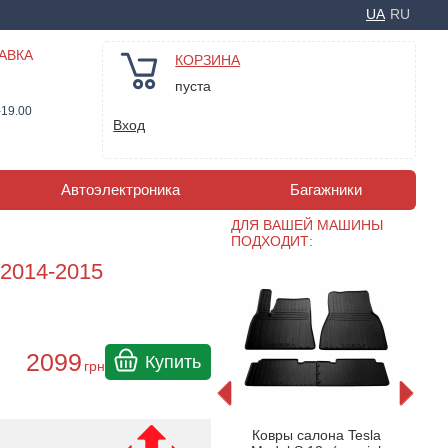
UA
RU
АВКА
КОРЗИНА
пуста
-19.00
Вход
Автоэлектроника
Багажники
ДЛЯ ВАШЕЙ МАШИНЫ
ПОДХОДИТ:
 2014-2015
2099
Купить
грн
врики
Резиновые коврики
Коври
Ковры салона Tesla
я Tesla
Gledring для Tesla Model
Text