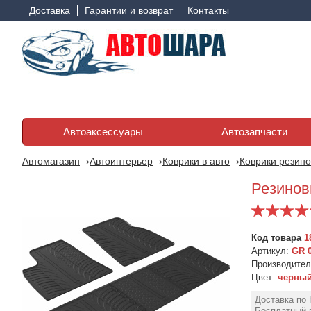
Доставка
Гарантии и возврат
Контакты
Автоаксессуары
Автозапчасти
Автомагазин
Автоинтерьер
Коврики в авто
Коврики резино
Резиновы
Код товара
1
Артикул:
GR 
Производите
Цвет:
черны
Доставка по 
Бесплатный в