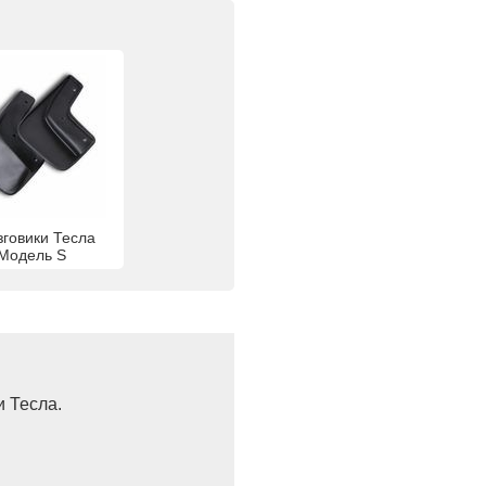
говики Тесла
Модель S
и Тесла.