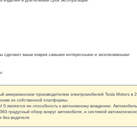
ь изделия и длительный срок эксплуатации.
ны сделают ваши коврик самыми интересными и эксклюзивными
ы
ный американским производителем электромобилей Tesla Motors в 2
основе их собственной платформы.
l S является ее способность к автономному вождению. Автомобил
360-градусный обзор вокруг автомобиля, и системой автоматическо
 без водителя.