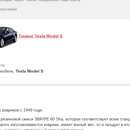
AvtoGumm
Model S (mkI) 
1770
1899
грн
гр
получении.
Тюнинг Tesla Model S
ть:
мобиль:
Tesla Model S
ковриков с 1949 года.
 резиновой смеси SBR/PE 60 Sha, которая соответствует всем ста
ого изготавливаются коврики, имеет малый вес, то и продукт в ит