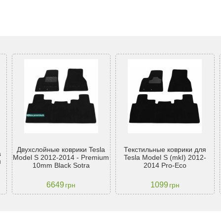
Двухслойные коврики Tesla
Текстильные коврики для
a
Model S 2012-2014 - Premium
Tesla Model S (mkI) 2012-
н
10mm Black Sotra
2014 Pro-Eco
6649
1099
грн
грн