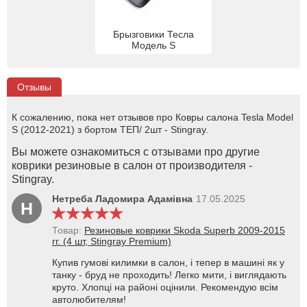
Брызговики Тесла
Модель S
Отзывы
К сожалению, пока нет отзывов про Ковры салона Tesla Model
S (2012-2021) з бортом ТЕП/ 2шт - Stingray.
Вы можете ознакомиться с отзывами про другие
коврики резиновые в салон от производителя -
Stingray.
Нетреба Ладомира Адамівна
17.05.2025
Н
Товар:
Резиновые коврики Skoda Superb 2009-2015
гг. (4 шт, Stingray Premium)
Купив гумові килимки в салон, і тепер в машині як у
танку - бруд не проходить! Легко мити, і виглядають
круто. Хлопці на районі оцінили. Рекомендую всім
автолюбителям!