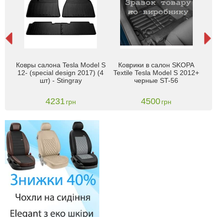
Ковры салона Tesla Model S
Коврики в салон SKOPA
К
ing
12- (special design 2017) (4
Textile Tesla Model S 2012+
са
6→
шт) - Stingray
черные ST-56
2
4231
4500
грн
грн