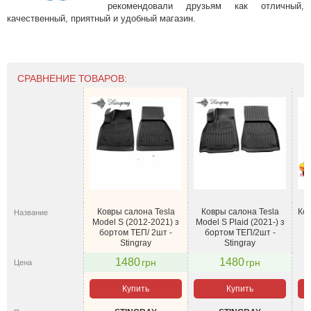
рекомендовали друзьям как отличный,
качественный, приятный и удобный магазин.
СРАВНЕНИЕ ТОВАРОВ:
Ковры салона Tesla
Ковры салона Tesla
Ков
Название
Model S (2012-2021) з
Model S Plaid (2021-) з
M
бортом ТЕП/ 2шт -
бортом ТЕП/2шт -
Stingray
Stingray
1480
1480
грн
грн
Цена
Купить
Купить