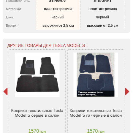
STINGRAY
STINGRAY
Производитель:
пластик+резина
пластик+резина
Материал:
черный
черный
Цвет:
высокий от 2,5 см
высокий от 2,5 см
Бортик:
ДРУГИЕ ТОВАРЫ ДЛЯ TESLA MODEL S :
 S
Дв
е
Коврики текстильные Tesla
Коврики текстильные Tesla
ы
Model S серые в салон
Model S го черные в салон
Pr
1570
1570
грн
грн