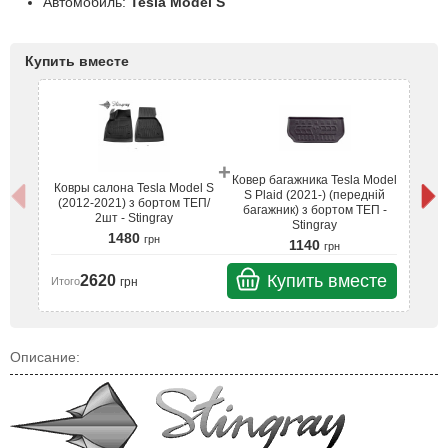
Автомобиль:
Tesla Model S
Купить вместе
+
Ковер багажника Tesla Model
Ковры салона Tesla Model S
Ко
S Plaid (2021-) (передній
(2012-2021) з бортом ТЕП/
(
багажник) з бортом ТЕП -
2шт - Stingray
Stingray
1480
грн
1140
грн
Купить вместе
2620
грн
Итого
Ит
Описание: