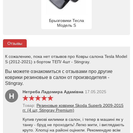
Брызговики Тесла
Модель S
Отзывы
К сожалению, пока нет отзывов про Ковры салона Tesla Model
S (2012-2021) з бортом ТЕП/ 4шт - Stingray.
Вы можете ознакомиться с отзывами про другие
коврики резиновые в салон от производителя -
Stingray.
Нетреба Ладомира Адамівна
17.05.2025
Н
Товар:
Резиновые коврики Skoda Superb 2009-2015
гг. (4 шт, Stingray Premium)
Купив гумові килимки в салон, і тепер в машині як у
танку - бруд не проходить! Легко мити, і виглядають
круто. Хлопці на районі оцінили. Рекомендую всім