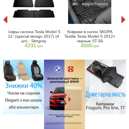
ng
Ков
Ковры салона Tesla Model S
Коврики в салон SKOPA
→
сало
12- (special design 2017) (4
Textile Tesla Model S 2012+
202
шт) - Stingray
черные ST-56
4231
4500
грн
грн