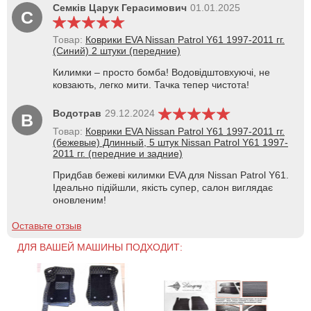
Семків Царук Герасимович
01.01.2025
С
Товар:
Коврики EVA Nissan Patrol Y61 1997-2011 гг.
(Синий) 2 штуки (передние)
Килимки – просто бомба! Водовідштовхуючі, не
ковзають, легко мити. Тачка тепер чистота!
Водотрав
29.12.2024
В
Товар:
Коврики EVA Nissan Patrol Y61 1997-2011 гг.
(бежевые) Длинный, 5 штук Nissan Patrol Y61 1997-
2011 гг. (передние и задние)
Придбав бежеві килимки EVA для Nissan Patrol Y61.
Ідеально підійшли, якість супер, салон виглядає
оновленим!
Оставьте отзыв
ДЛЯ ВАШЕЙ МАШИНЫ ПОДХОДИТ: