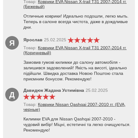
Товар:
Коврики EVA Nissan X-trail T31 2007-2014 гг.
(Бежевый)
Отличные коврики! Идеально подошли, легко мыть.
Теперь в салоне всегда чистота, даже в дождливые
дни.
Ярослав
25.02.2025
Я
Товар:
Коврики EVA Nissan X-trail T31 2007-2014 гг.
(Коричневый)
Замовив гумові килимки до салону автомобіля -
залишився задоволений! Якість на висоті, ідеально
підійшли. Швидка доставка Новою Поштою стала
приємним бонусом. Рекомендую!
Давидюк Жадана Устимівна
25.02.2025
Д
Товар:
Коврики Nissan Qashqai 2007-2010 гг. (EVA,
черные)
Килимки EVA для Nissan Qashqai 2007-2010 -
чудовий вибір! Міцні, естетичні та легко очищуються.
Рекомендую!