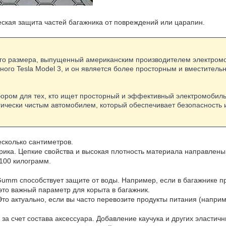
еская защита частей багажника от повреждений или царапин.
него размера, выпущенный американским производителем электромоб
ного Tesla Model 3, и он является более просторным и вместител
бором для тех, кто ищет просторный и эффективный электромобил
ически чистым автомобилем, который обеспечивает безопасность 
есколько сантиметров.
врика. Цепкие свойства и высокая плотность материала направлены
100 килограмм.
umm способствует защите от воды. Например, если в багажнике пр
то важный параметр для корыта в багажник.
Это актуально, если вы часто перевозите продукты питания (напри
а счет состава аксессуара. Добавление каучука и других эластич