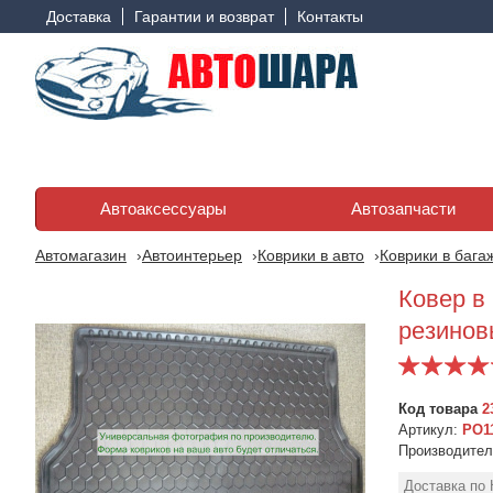
Доставка
Гарантии и возврат
Контакты
Автоаксессуары
Автозапчасти
Автомагазин
Автоинтерьер
Коврики в авто
Коврики в бага
Ковер в 
резинов
Код товара
2
Артикул:
PO1
Производите
Доставка по 