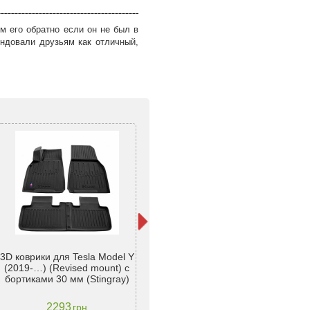
м его обратно если он не был в
ндовали друзьям как отличный,
Коврики в салон TESLA Model
Ре
3D коврики для Tesla Model Y
Y Juniper (2025>) (2 ряд
для
(2019-…) (Revised mount) с
роздільний) резиновый -
(Or
бортиками 30 мм (Stingray)
AvtoGumm
2293
1770
грн
грн