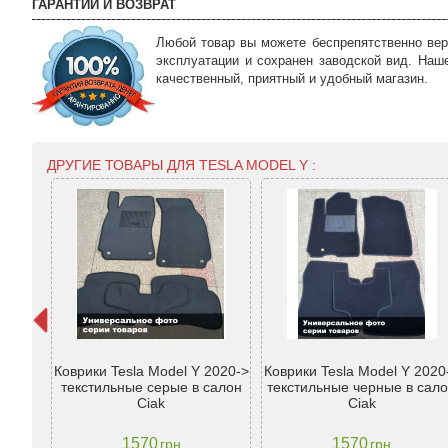
ГАРАНТИИ И ВОЗВРАТ
Любой товар вы можете беспрепятственно вер
эксплуатации и сохранен заводской вид. Наш
качественный, приятный и удобный магазин.
ДРУГИЕ ТОВАРЫ ДЛЯ TESLA MODEL Y :
Коврики Tesla Model Y 2020->
Коврики Tesla Model Y 2020
sla
текстильные серые в салон
текстильные черные в сал
Ciak
Ciak
1570
1570
грн
грн