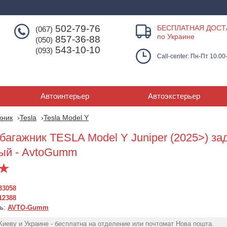
502-79-76
БЕСПЛАТНАЯ ДОСТ
(067)
по Украине
857-36-88
(050)
543-10-10
(093)
Call-center: Пн-Пт 10.00
Автоинтерьер
Автоэкстерьер
жник
Tesla
Tesla Model Y
багажник TESLA Model Y Juniper (2025>) зад
ый - AvtoGumm
33058
12388
ль:
AVTO-Gumm
Ковер в багажник TESLA
Ковер багажник
Model Y (2020>) задний
Model Y (2019-)
Киеву и Украине - бесплатна на отделение или почтомат Нова пошта.