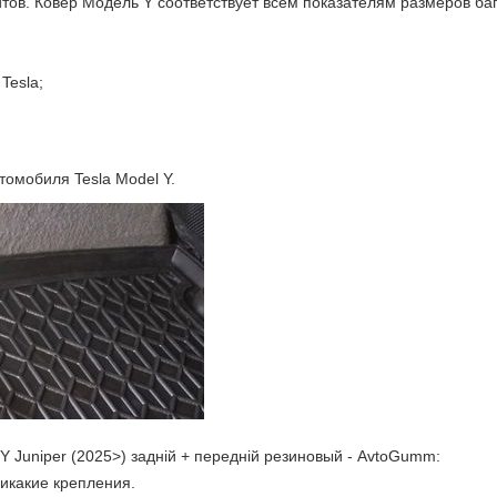
тов. Ковер Модель Y соответствует всем показателям размеров ба
Tesla;
томобиля Tesla Model Y.
 Juniper (2025>) задній + передній резиновый - AvtoGumm:
икакие крепления.