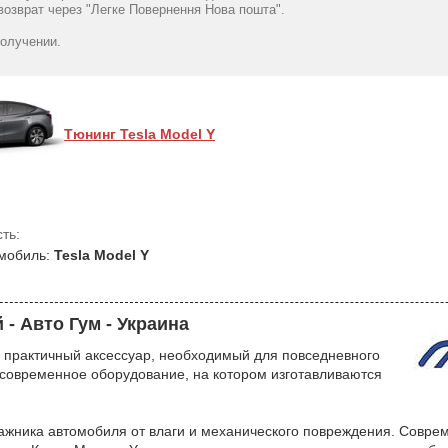
+ передний резиновый -
багажник) (5 з 7
озврат через "Легке Повернення Нова пошта".
AvtoGumm
бортом ТЕП - S
1400
1567
грн
гр
получении.
Тюнинг Tesla Model Y
ть:
мобиль:
Tesla Model Y
- Авто Гум - Украина
о практичный аксессуар, необходимый для повседневного
 современное оборудование, на котором изготавливаются
жника автомобиля от влаги и механического повреждения. Совре