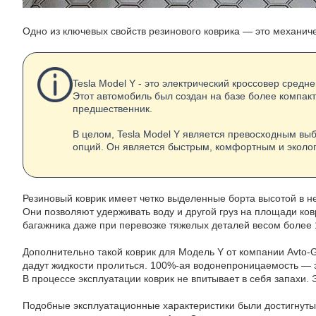
Одно из ключевых свойств резинового коврика — это механич
Tesla Model Y - это электрический кроссовер сред
Этот автомобиль был создан на базе более компакт
предшественник.
В целом, Tesla Model Y является превосходным вы
опций. Он является быстрым, комфортным и эколог
Резиновый коврик имеет четко выделенные борта высотой в н
Они позволяют удерживать воду и другой груз на площади ко
багажника даже при перевозке тяжелых деталей весом более 
Дополнительно такой коврик для Модель Y от компании Avto-G
дадут жидкости пролиться. 100%-ая водонепроницаемость — э
В процессе эксплуатации коврик не впитывает в себя запахи. 
Подобные эксплуатационные характеристики были достигнуты з