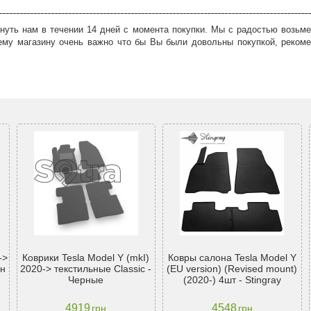
нуть нам в течении 14 дней с момента покупки. Мы с радостью возьме
ему магазину очень важно что бы Вы были довольны покупкой, рекоме
->
Коврики Tesla Model Y (mkI)
Ковры салона Tesla Model Y
он
2020-> текстильные Classic -
(EU version) (Revised mount)
Черные
(2020-) 4шт - Stingray
4919
4548
грн
грн