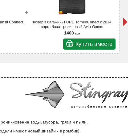
+
ansit Connect
Ковер в багажник FORD TorneoConect с 2014
Ковр
корот.база - резиновый Avto-Gumm
1400
грн
Купить вместе
Итого
проникновение воды, мусора, грязи и пыли.
 модели имеют новый дизайн - в ромбик).