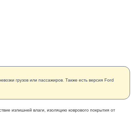
евозки грузов или пассажиров. Также есть версия Ford
тствие излишней влаги, изоляцию коврового покрытия от