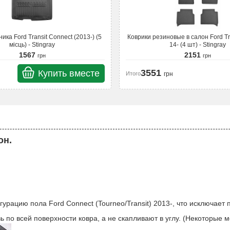
ct (2013-) (5
Коврики резиновые в салон Ford Tr
місць) - Stingray
14- (4 шт) - Stingray
1567
2151
грн
грн
3551
Купить вместе
Итого
грн
он.
ацию пола Ford Connect (Tourneo/Transit) 2013-, что исключает 
язь по всей поверхности ковра, а не скапливают в углу. (Некоторые