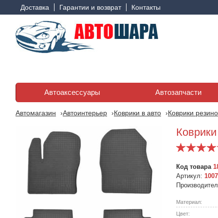
Доставка
Гарантии и возврат
Контакты
Автоаксессуары
Автозапчасти
Автомагазин
Автоинтерьер
Коврики в авто
Коврики резино
Коврики 
Код товара
1
Артикул:
1007
Производите
Материал:
Цвет: