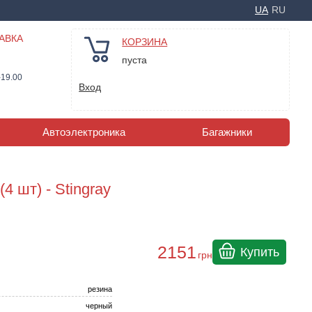
UA
RU
АВКА
КОРЗИНА
пуста
-19.00
Вход
Автоэлектроника
Багажники
4 шт) - Stingray
2151
Купить
грн
резина
черный