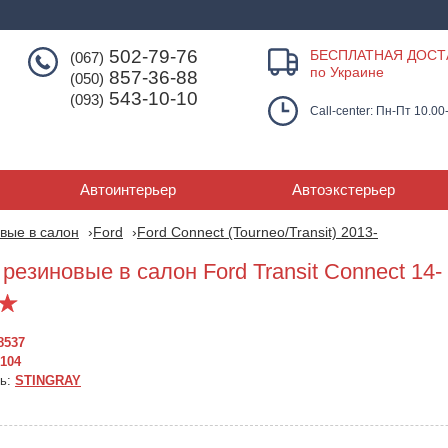
502-79-76
БЕСПЛАТНАЯ ДОСТ
(067)
по Украине
857-36-88
(050)
543-10-10
(093)
Call-center: Пн-Пт 10.00
Автоинтерьер
Автоэкстерьер
вые в салон
Ford
Ford Connect (Tourneo/Transit) 2013-
резиновые в салон Ford Transit Connect 14- (
8537
104
ль:
STINGRAY