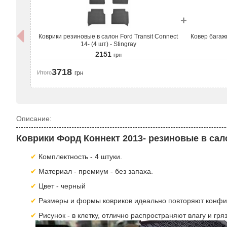
+
Коврики резиновые в салон Ford Transit Connect
Ковер багажника Ford Transit Conne
14- (4 шт) - Stingray
2151
грн
3718
Итого
грн
Описание:
Коврики Форд Коннект 2013- резиновые в сал
Комплектность - 4 штуки.
Материал - премиум - без запаха.
Цвет - черный
Размеры и формы ковриков идеально повторяют конфигур
Рисунок - в клетку, отлично распространяют влагу и гр