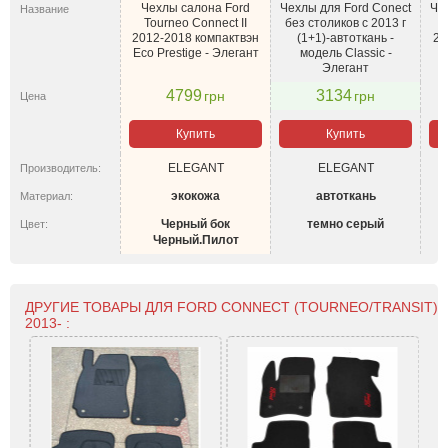
Чехлы салона Ford
Чехлы для Ford Conect
Че
Название
Tourneo Connect II
без столиков c 2013 г
2012-2018 компактвэн
(1+1)-автоткань -
20
Eco Prestige - Элегант
модель Classic -
Элегант
4799
3134
грн
грн
Цена
Купить
Купить
ELEGANT
ELEGANT
Производитель:
экокожа
автоткань
Материал:
Черный бок
темно серый
Цвет:
Черный.Пилот
ДРУГИЕ ТОВАРЫ ДЛЯ FORD CONNECT (TOURNEO/TRANSIT)
2013- :