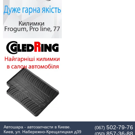
502-79-76
Автошара - автозапчасти в Киеве.
(067)
Киев, ул. Набережно-Крещатицкая д39
857-36-88
(050)