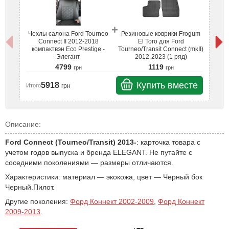
+
Чехлы салона Ford Tourneo
Резиновые коврики Frogum
Ч
Connect II 2012-2018
El Toro для Ford
компактвэн Eco Prestige -
Tourneo/Transit Connect (mkII)
Элегант
2012-2023 (1 ряд)
4799
1119
грн
грн
Купить вместе
5918
грн
Итого
Ит
Описание:
Ford Connect (Tourneo/Transit) 2013-
: карточка товара с
учетом годов выпуска и бренда ELEGANT. Не путайте с
соседними поколениями — размеры отличаются.
Характеристики: материал — экокожа, цвет — Черный бок
Черный.Пилот.
Другие поколения:
Форд Коннект 2002-2009
,
Форд Коннект
2009-2013
.