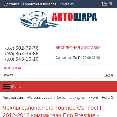
UA
RU
Доставка
Гарантии и возврат
Контакты
502-79-76
БЕСПЛАТНАЯ ДОСТАВКА
(067)
857-36-88
(050)
Call-center: Пн-Пт 10.00-19.00
543-10-10
(093)
КОРЗИНА
пуста
Вход
Меню
Автомагазин
Автоинтерьер
Чехлы на сиденья
Ford
Ford Con
Чехлы салона Ford Tourneo Connect II
2012-2018 компактвэн Eco Prestige -