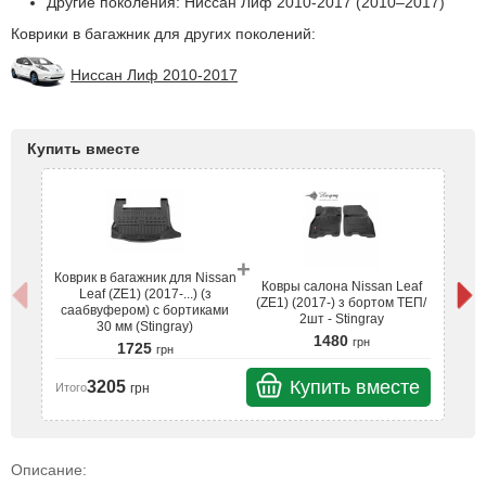
Другие поколения: Ниссан Лиф 2010-2017 (2010–2017)
Коврики в багажник для других поколений:
Ниссан Лиф 2010-2017
Купить вместе
+
Коврик в багажник для Nissan
Ко
Ковры салона Nissan Leaf
Leaf (ZE1) (2017-...) (з
(ZE1) (2017-) з бортом ТЕП/
саабвуфером) с бортиками
с
2шт - Stingray
30 мм (Stingray)
1480
грн
1725
грн
Купить вместе
3205
грн
Итого
Ит
Описание: