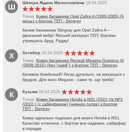
Шекера Ждана Милославівна
18.04.2025
Ш
Товар:
Ковер багажника Opel Zafira A (1999-2005) (5
місць) з бортом ТЕП - Stingray
Килим багажника Stingray для Opel Zafira A –
ідеальний вибір! Якісний матеріал ТЕП, бортики
утримують бруд. Раджу!
Хотибор
15.04.2025
Х
Товар:
Ковер багажника Renault Megane Grantour III
(2008-2015) (без "ушей") з бортом ТЕП - Stingray
Килимок бомбезний! Лягає дупельно, не махаєшся з
брудом. Для мого Megane - саме те, що треба!
Кузьма
09.04.2025
К
Товар:
Ковер багажника Honda e:NS1 (2022-)/e:NP1
(2022-) (с сабвуфером) (нижняя полка) з бортом
ТЕП - Stingray
Ковер идеально подошел для моего Honda e:NS1.
Качество отличное, с бортом все надежно, сабвуфер
в порядке.