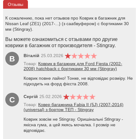
Отзывы
К сожалению, пока нет отзывов про Коврик в багажник для
Nissan Leaf (ZE1) (2017-...) (з саабвуфером) с бортиками 30
мм (Stingray).
Вы можете ознакомиться с отзывами про другие
коврики в багажник от производителя - Stingray.
Віталій
25.03.2026
В
Товар:
Коврик в багажник для Ford Fiesta (2002-
2008) hatchback с бортиками 30 мм (Stingray)
Коврик повне лайно! Тонке, не відповідає розміру. Не
підходить на форд фієста 2008.
Сергій
25.02.2026
С
Товар:
Ковер багажника Fabia II (5J) (2007-2014)
(universal) з бортом ТЕП - Stingray
Коврик зовсім не Stingray. Оришінальні Stlngray -
якісна гума, а цей якясь мочалка. І розмір не
відповідає.