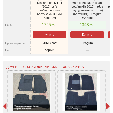
Nissan Leaf (ZE1)
багажник для Nissan
N
(2017-...) (з
Leaf (mkII) 2017-> (без
ре
саабвуфером) с
двухуровневого пола)
бортиками 30 мм
(багажник) - Frogum
(Stingray)
Dry-Zone
1725
1348
грн
грн
Цена
Купить
Купить
STINGRAY
Frogum
Производитель:
серый
—
Цвет:
ДРУГИЕ ТОВАРЫ ДЛЯ NISSAN LEAF 2 С 2017- :