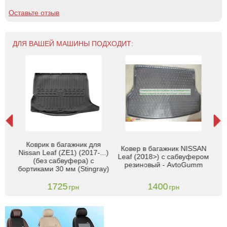
Оставьте отзыв
ДЛЯ ВАШЕЙ МАШИНЫ ПОДХОДИТ:
Leaf
Коврик в багажник для
Ковер в багажник NISSAN
Nissan Leaf (ZE1) (2017-...)
б
Leaf (2018>) с сабвуфером
ЕП -
(без сабвуфера) с
резиновый - AvtoGumm
бортиками 30 мм (Stingray)
г
1725
1400
грн
грн