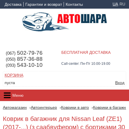
UA
RU
Доставка
Гарантии и возврат
Контакты
502-79-76
БЕСПЛАТНАЯ ДОСТАВКА
(067)
857-36-88
(050)
Call-center: Пн-Пт 10.00-19.00
543-10-10
(093)
КОРЗИНА
пуста
Вход
Меню
Автомагазин
Автоинтерьер
Коврики в авто
Коврики в багажни
Коврик в багажник для Nissan Leaf (ZE1)
(2017-...) (з саабвуфером) с бортиками 30