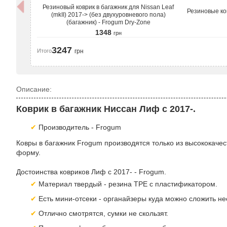
Резиновый коврик в багажник для Nissan Leaf
Резиновые ков
(mkII) 2017-> (без двухуровневого пола)
(багажник) - Frogum Dry-Zone
1348
грн
3247
Итого
грн
Описание:
Коврик в багажник Ниссан Лиф с 2017-.
Производитель - Frogum
Ковры в багажник Frogum производятся только из высококаче
форму.
Достоинства ковриков Лиф с 2017- - Frogum.
Материал твердый - резина TPE с пластификатором.
Есть мини-отсеки - органайзеры куда можно сложить н
Отлично смотрятся, сумки не скользят.