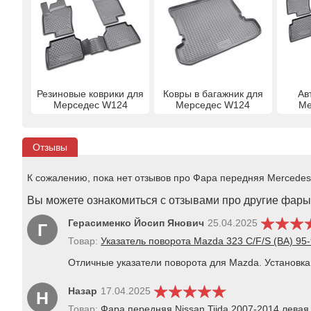
Резиновые коврики для
Ковры в багажник для
Ав
Мерседес W124
Мерседес W124
Ме
Отзывы
К сожалению, пока нет отзывов про Фара передняя Mercedes 
Вы можете ознакомиться с отзывами про другие фары 
Герасименко Йосип Янович
25.04.2025
Г
Товар:
Указатель поворота Mazda 323 C/F/S (BА) 95
Отличные указатели поворота для Mazda. Установка
Назар
17.04.2025
Н
Товар:
Фара передняя Nissan Tiida 2007-2014 левая 