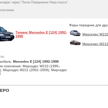
1986-8/1989 правая
(W124) 1993-1994
(W124) 1993
озврат через "Легке Повернення Нова пошта".
H4/H3, автом. регул. -
левая H4/H3, автомат.
правая H4/H3, 
DEPO
регул. - DEPO
регул. - D
получении.
3839
4279
4279
грн
грн
гр
Фары передние для дру
Тюнинг Mercedes E [124] 1992-
Мерседес W21
1996
Мерседес W21
ть:
мобиль:
Mercedes E [124] 1992-1996
ие поколения: Мерседес W210 (1995–
), Мерседес W211 (2002–2009), Мерседес
2
DEPO