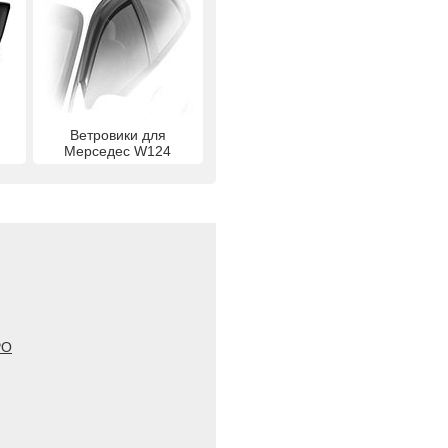
я
Ветровики для
Мерседес W124
PO