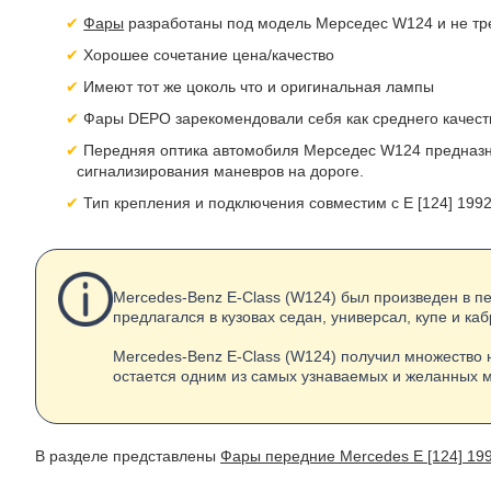
Фары
разработаны под модель Мерседес W124 и не тре
Хорошее сочетание цена/качество
Имеют тот же цоколь что и оригинальная лампы
Фары DEPO зарекомендовали себя как среднего качест
Передняя оптика автомобиля Мерседес W124 предназна
сигнализирования маневров на дороге.
Тип крепления и подключения совместим с E [124] 1992
Mercedes-Benz E-Class (W124) был произведен в п
предлагался в кузовах седан, универсал, купе и каб
Mercedes-Benz E-Class (W124) получил множество н
остается одним из самых узнаваемых и желанных 
В разделе представлены
Фары передние Mercedes E [124] 19