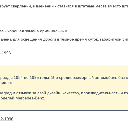
бует сверлений, изменений - ставится в штатные места вместо шт
ва - хорошая замена оригинальным
чена для освещения дороги в темное время суток, габаритной сиг
-1996.
ериод с 1984 по 1995 годы. Это среднеразмерный автомобиль бизне
риолет.
аград и отзывов за свой дизайн, качество, производительность и 
моделей Mercedes-Benz.
92-1996
.