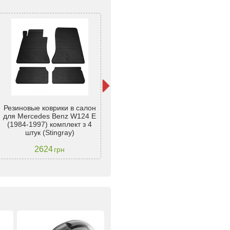
Резиновые коврики в салон
Резиновые коврики Frogum El
для Mercedes Benz W124 E
Toro для Mercedes-Benz E-
Ков
(1984-1997) комплект з 4
Class (W124; S124) 1984-
W12
штук (Stingray)
1995
2624
1489
грн
грн