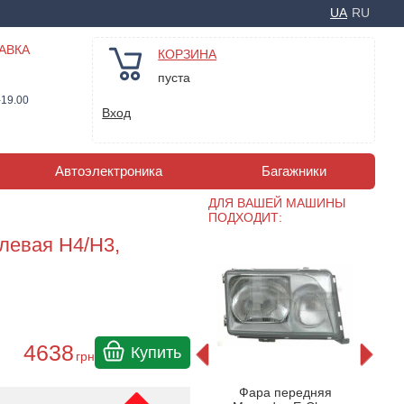
UA
RU
АВКА
КОРЗИНА
пуста
-19.00
Вход
Автоэлектроника
Багажники
ДЛЯ ВАШЕЙ МАШИНЫ
ПОДХОДИТ:
левая H4/H3,
4638
Купить
грн
няя
Фара передняя
Ф
Фара передняя
Class
Mercedes E-Class
Merce