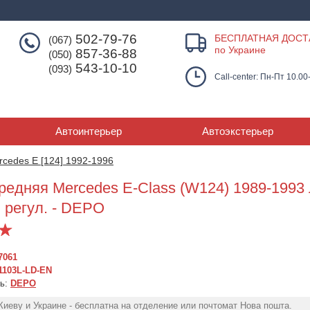
502-79-76
БЕСПЛАТНАЯ ДОСТ
(067)
по Украине
857-36-88
(050)
543-10-10
(093)
Call-center: Пн-Пт 10.00
Автоинтерьер
Автоэкстерьер
rcedes E [124] 1992-1996
редняя Mercedes E-Class (W124) 1989-1993 
. регул. - DEPO
7061
1103L-LD-EN
ль:
DEPO
Фара передняя
Фара передняя
Фара перед
Mercedes E-Class W124
Mercedes E-Class
Mercedes E-
Киеву и Украине - бесплатна на отделение или почтомат Нова пошта.