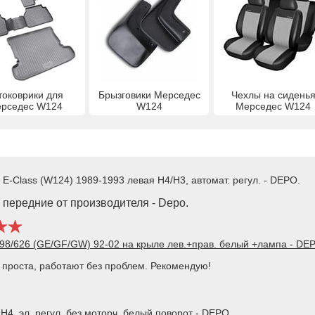
токоврики для
Брызговики Мерседес
Чехлы на сидень
рседес W124
W124
Мерседес W124
E-Class (W124) 1989-1993 левая H4/H3, автомат. регул. - DEPO.
передние от производителя - Depo.
-98/626 (GE/GF/GW) 92-02 на крыле лев.+прав. белый +лампа - DE
 проста, работают без проблем. Рекомендую!
H4, эл. регул. без моторч. белый поворот - DEPO