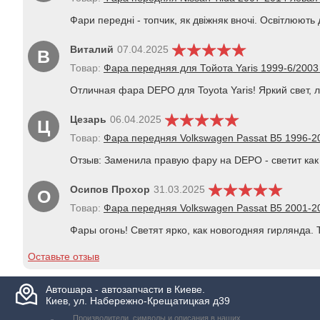
Фари передні - топчик, як двіжняк вночі. Освітлюють д
Виталий
07.04.2025
В
Товар:
Фара передняя для Тойота Yaris 1999-6/2003 
Отличная фара DEPO для Toyota Yaris! Яркий свет, 
Цезарь
06.04.2025
Ц
Товар:
Фара передняя Volkswagen Passat B5 1996-20
Отзыв: Заменила правую фару на DEPO - светит как 
Осипов Прохор
31.03.2025
О
Товар:
Фара передняя Volkswagen Passat B5 2001-20
Фары огонь! Светят ярко, как новогодняя гирлянда. 
Оставьте отзыв
Автошара - автозапчасти в Киеве.
Киев, ул. Набережно-Крещатицкая д39
Производители, символы и описания в наших