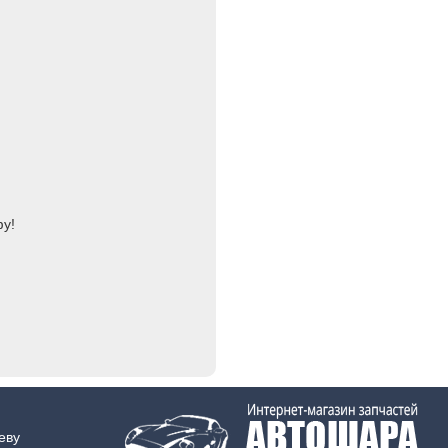
фу!
еву