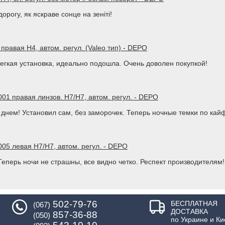
орогу, як яскраве сонце на зеніті!
правая H4, автом. регул. (Valeo тип) - DEPO
легкая установка, идеально подошла. Очень доволен покупкой!
01 правая линзов. H7/H7, автом. регул. - DEPO
днем! Установил сам, без заморочек. Теперь ночные темки по кай
05 левая H7/H7, автом. регул. - DEPO
Теперь ночи не страшны, все видно четко. Респект производителям!
502-79-76
БЕСПЛАТНАЯ
(067)
ДОСТАВКА
857-36-88
(050)
по Украине и Ки