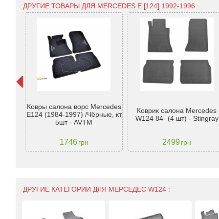
ДРУГИЕ ТОВАРЫ ДЛЯ MERCEDES E [124] 1992-1996 :
а для
Ковры салона ворс Mercedes
124)
Коврик салона Mercedes
E124 (1984-1997) /Чёрные, кт
6 -
W124 84- (4 шт) - Stingray
5шт - AVTM
1746
2499
грн
грн
ДРУГИЕ КАТЕГОРИИ ДЛЯ МЕРСЕДЕС W124 :