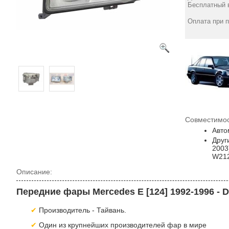
1986-8/1989 левая
Бесплатный в
H4/H3, автом. регул. -
DEPO
Оплата при 
3839
грн
Совместимос
Авто
Друг
2003
W21
Описание:
Передние фары Mercedes E [124] 1992-1996 - 
Производитель - Тайвань.
Один из крупнейших производителей фар в мире