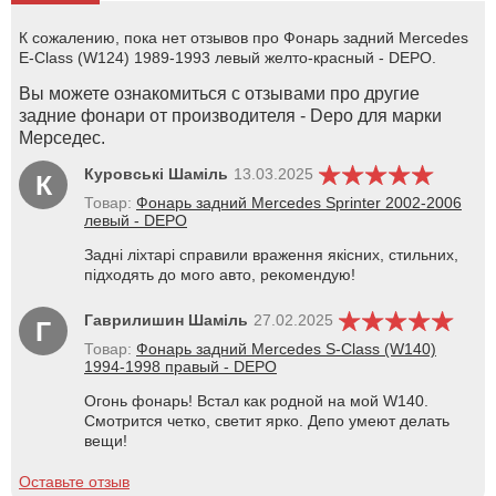
К сожалению, пока нет отзывов про Фонарь задний Mercedes
E-Class (W124) 1989-1993 левый желто-красный - DEPO.
Вы можете ознакомиться с отзывами про другие
задние фонари от производителя - Depo для марки
Мерседес.
Куровські Шаміль
13.03.2025
К
Товар:
Фонарь задний Mercedes Sprinter 2002-2006
левый - DEPO
Задні ліхтарі справили враження якісних, стильних,
підходять до мого авто, рекомендую!
Гаврилишин Шаміль
27.02.2025
Г
Товар:
Фонарь задний Mercedes S-Class (W140)
1994-1998 правый - DEPO
Огонь фонарь! Встал как родной на мой W140.
Смотрится четко, светит ярко. Депо умеют делать
вещи!
Оставьте отзыв