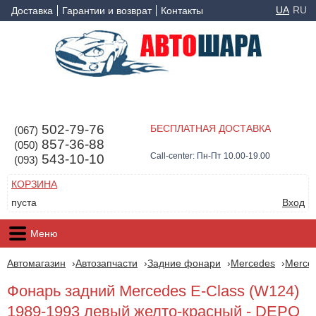
UA
RU
Доставка
Гарантии и возврат
Контакты
502-79-76
БЕСПЛАТНАЯ ДОСТАВКА
(067)
857-36-88
(050)
Call-center: Пн-Пт 10.00-19.00
543-10-10
(093)
КОРЗИНА
пуста
Вход
Меню
Автомагазин
Автозапчасти
Задние фонари
Mercedes
Merced
Фонарь задний Mercedes E-Class (W124)
1989-1993 левый желто-красный - DEPO