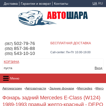
UA
RU
Доставка
Гарантии и возврат
Контакты
502-79-76
БЕСПЛАТНАЯ ДОСТАВКА
(067)
857-36-88
(050)
Call-center: Пн-Пт 10.00-19.00
543-10-10
(093)
КОРЗИНА
пуста
Вход
Меню
Автомагазин
Автозапчасти
Задние фонари
Mercedes
Merced
Фонарь задний Mercedes E-Class (W124)
1989-1993 правый желто-красный - DEPO