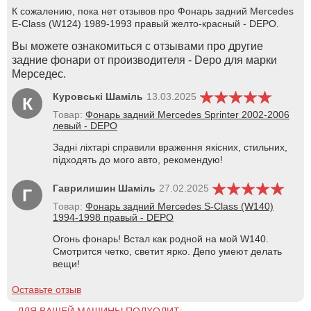
К сожалению, пока нет отзывов про Фонарь задний Mercedes
E-Class (W124) 1989-1993 правый желто-красный - DEPO.
Вы можете ознакомиться с отзывами про другие
задние фонари от производителя - Depo для марки
Мерседес.
Куровські Шаміль
13.03.2025
К
Товар:
Фонарь задний Mercedes Sprinter 2002-2006
левый - DEPO
Задні ліхтарі справили враження якісних, стильних,
підходять до мого авто, рекомендую!
Гаврилишин Шаміль
27.02.2025
Г
Товар:
Фонарь задний Mercedes S-Class (W140)
1994-1998 правый - DEPO
Огонь фонарь! Встал как родной на мой W140.
Смотрится четко, светит ярко. Депо умеют делать
вещи!
Оставьте отзыв
ДЛЯ ВАШЕЙ МАШИНЫ ПОДХОДИТ: