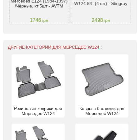
 -
Mercedes E124 (1984-1997)
W124 84- (4 шт) - Stingray
W
/Чёрные, кт 5шт - AVTM
1746
2498
грн
грн
ДРУГИЕ КАТЕГОРИИ ДЛЯ МЕРСЕДЕС W124 :
Резиновые коврики для
Ковры в багажник для
Мерседес W124
Мерседес W124