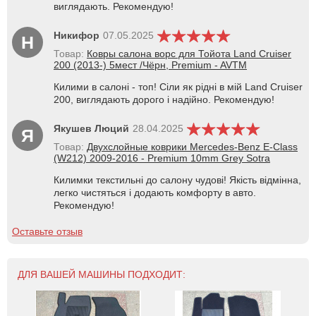
виглядають. Рекомендую!
Никифор
07.05.2025
Н
Товар:
Ковры салона ворс для Тойота Land Cruiser
200 (2013-) 5мест /Чёрн, Premium - AVTM
Килими в салоні - топ! Сіли як рідні в мій Land Cruiser
200, виглядають дорого і надійно. Рекомендую!
Якушев Люций
28.04.2025
Я
Товар:
Двухслойные коврики Mercedes-Benz E-Class
(W212) 2009-2016 - Premium 10mm Grey Sotra
Килимки текстильні до салону чудові! Якість відмінна,
легко чистяться і додають комфорту в авто.
Рекомендую!
Оставьте отзыв
ДЛЯ ВАШЕЙ МАШИНЫ ПОДХОДИТ: