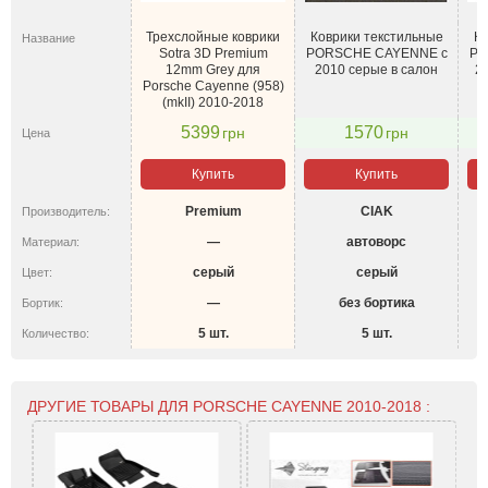
Трехслойные коврики
Коврики текстильные
Ко
Название
Sotra 3D Premium
PORSCHE CAYENNE с
PO
12mm Grey для
2010 серые в салон
2
Porsche Cayenne (958)
(mkII) 2010-2018
5399
1570
грн
грн
Цена
Купить
Купить
Premium
CIAK
Производитель:
—
автоворс
Материал:
серый
серый
Цвет:
—
без бортика
Бортик:
5 шт.
5 шт.
Количество:
ДРУГИЕ ТОВАРЫ ДЛЯ PORSCHE CAYENNE 2010-2018 :