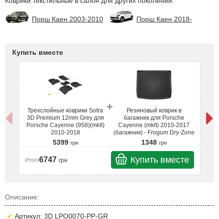
Коврики текстильные в салон для других поколений:
Порш Каен 2003-2010
Порш Каен 2018-
Купить вместе
+
Трехслойные коврики Sotra
Резиновый коврик в
Т
3D Premium 12mm Grey для
багажник для Porsche
3
Porsche Cayenne (958)(mkII)
Cayenne (mkII) 2010-2017
Po
2010-2018
(багажник) - Frogum Dry-Zone
5399
1348
грн
грн
Купить вместе
6747
грн
Итого
Ит
Описание:
Артикул: 3D LPO0070-PP-GR