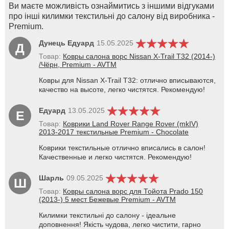
Ви маєте можливість ознаймитись з іншими відгуками
про інші килимки текстильні до салону від виробника -
Premium.
Дунець Едуард
15.05.2025
Д
Товар:
Ковры салона ворс Nissan X-Trail T32 (2014-)
/Чёрн, Premium - AVTM
Ковры для Nissan X-Trail T32: отлично вписываются,
качество на высоте, легко чистятся. Рекомендую!
Едуард
13.05.2025
Е
Товар:
Коврики Land Rover Range Rover (mkIV)
2013-2017 текстильные Premium - Chocolate
Коврики текстильные отлично вписались в салон!
Качественные и легко чистятся. Рекомендую!
Шарль
09.05.2025
Ш
Товар:
Ковры салона ворс для Тойота Prado 150
(2013-) 5 мест Бежевые Premium - AVTM
Килимки текстильні до салону - ідеальне
доповнення! Якість чудова, легко чистити, гарно