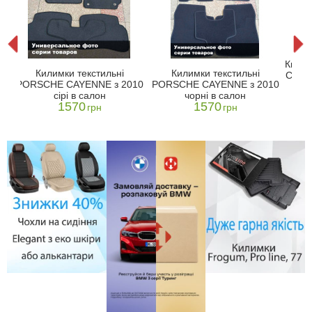
he
Килим
Килимки текстильні
Килимки текстильні
ві
Cayen
PORSCHE CAYENNE з 2010
PORSCHE CAYENNE з 2010
сірі в салон
чорні в салон
1570
1570
грн
грн