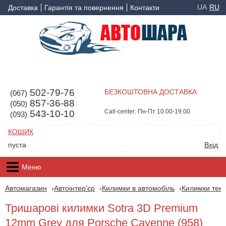
UA
RU
Доставка
Гарантія та повернення
Контакти
502-79-76
БЕЗКОШТОВНА ДОСТАВКА
(067)
857-36-88
(050)
Call-center: Пн-Пт 10.00-19.00
543-10-10
(093)
КОШИК
пуста
Вхід
Меню
Автомагазин
Автоінтер'єр
Килимки в автомобіль
Килимки текс
Тришарові килимки Sotra 3D Premium
12mm Grey для Porsche Cayenne (958)