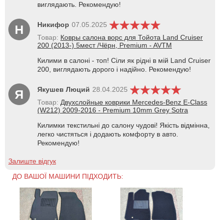
виглядають. Рекомендую!
Никифор
07.05.2025
Н
Товар:
Ковры салона ворс для Тойота Land Cruiser
200 (2013-) 5мест /Чёрн, Premium - AVTM
Килими в салоні - топ! Сіли як рідні в мій Land Cruiser
200, виглядають дорого і надійно. Рекомендую!
Якушев Люций
28.04.2025
Я
Товар:
Двухслойные коврики Mercedes-Benz E-Class
(W212) 2009-2016 - Premium 10mm Grey Sotra
Килимки текстильні до салону чудові! Якість відмінна,
легко чистяться і додають комфорту в авто.
Рекомендую!
Залиште відгук
ДО ВАШОЇ МАШИНИ ПІДХОДИТЬ: