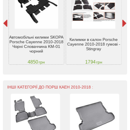
х
Автомобільні килими SKOPA
 5
Килимки в салон Porsche
К
Porsche Cayenne 2010-2018
на
Cayenne 2010-2018 гумові -
Чорні Словаччина KM-01
ra
Stingray
чорний
4850
1794
грн
грн
ІНШІ КАТЕГОРІЇ ДО ПОРШ КАЕН 2010-2018 :