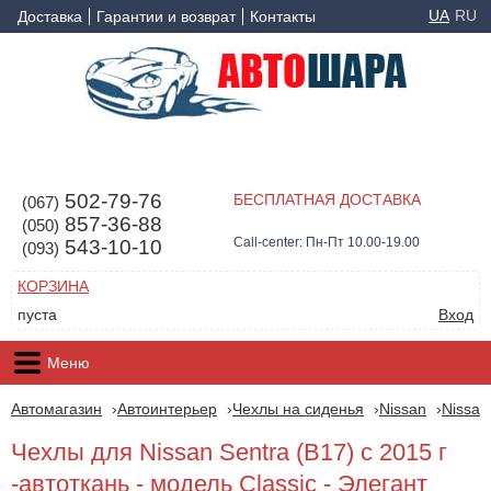
UA
RU
Доставка
Гарантии и возврат
Контакты
502-79-76
БЕСПЛАТНАЯ ДОСТАВКА
(067)
857-36-88
(050)
Call-center: Пн-Пт 10.00-19.00
543-10-10
(093)
КОРЗИНА
пуста
Вход
Меню
Автомагазин
Автоинтерьер
Чехлы на сиденья
Nissan
Nissan
Чехлы для Nissan Sentra (B17) с 2015 г
-автоткань - модель Classic - Элегант