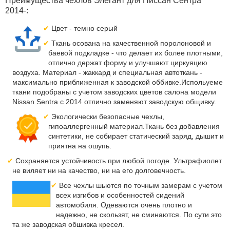
Преимущества чехлов Элегант для Ниссан Сентра
2014-:
Цвет - темно серый
Ткань осована на качественной поролоновой и
баевой подкладке - что делает их более плотными,
отлично держат форму и улучшают циркуяцию
воздуха. Материал - жаккард и специальная автоткань -
максимально приближенная к заводской оббивке.Испольуеме
ткани подобраны с учетом заводских цветов салона модели
Nissan Sentra с 2014 отлично заменяют заводскую общивку.
Экологически безопасные чехлы,
гипоаллергенный материал.Ткань без добавления
синтетики, не собирает статический заряд, дышит и
приятна на ошупь.
Сохраняется устойчивость при любой погоде. Ультрафиолет
не виляет ни на качество, ни на его долговечность.
Все чехлы шьются по точным замерам с учетом
всех изгибов и особенностей сидений
автомобиля. Одеваются очень плотно и
надежно, не скользят, не сминаются. По сути это
та же заводская обшивка кресел.