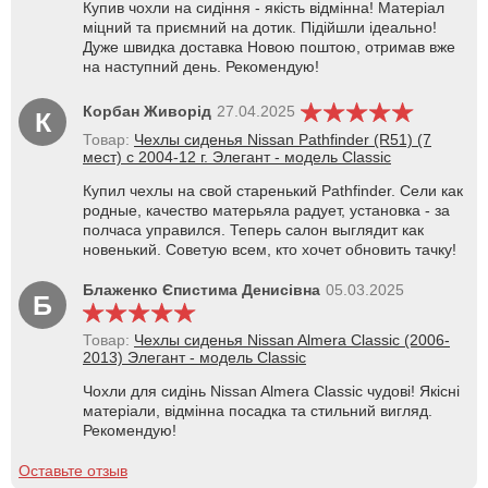
Купив чохли на сидіння - якість відмінна! Матеріал
міцний та приємний на дотик. Підійшли ідеально!
Дуже швидка доставка Новою поштою, отримав вже
на наступний день. Рекомендую!
Корбан Живорід
27.04.2025
К
Товар:
Чехлы сиденья Nissan Pathfinder (R51) (7
мест) c 2004-12 г. Элегант - модель Classic
Купил чехлы на свой старенький Pathfinder. Сели как
родные, качество матерьяла радует, установка - за
полчаса управился. Теперь салон выглядит как
новенький. Советую всем, кто хочет обновить тачку!
Блаженко Єпистима Денисівна
05.03.2025
Б
Товар:
Чехлы сиденья Nissan Almera Classic (2006-
2013) Элегант - модель Classic
Чохли для сидінь Nissan Almera Classic чудові! Якісні
матеріали, відмінна посадка та стильний вигляд.
Рекомендую!
Оставьте отзыв