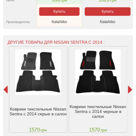
грн
грн
Цена
Купить
Купить
NataNiko
NataNiko
Производитель:
ДРУГИЕ ТОВАРЫ ДЛЯ NISSAN SENTRA С 2014 :
an
Коврики текстильные Nissan
Ко
Коврики текстильные Nissan
тв.
Sentra с 2014 черные в
14
Sentra с 2014 серые в салон
салон
1570
1570
грн
грн