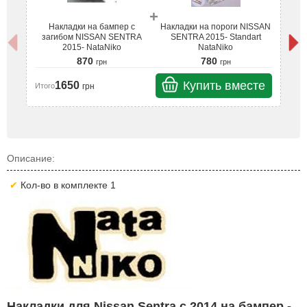
+
Накладки на бампер с
Накладки на пороги NISSAN
загибом NISSAN SENTRA
SENTRA 2015- Standart
2015- NataNiko
NataNiko
870
780
грн
грн
Купить вместе
1650
грн
Итого
Ит
Описание:
Кол-во в комплекте 1
Накладки для Nissan Sentra с 2014 на бампер -