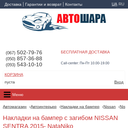
UA
RU
Доставка
Гарантии и возврат
Контакты
502-79-76
БЕСПЛАТНАЯ ДОСТАВКА
(067)
857-36-88
(050)
Call-center: Пн-Пт 10.00-19.00
543-10-10
(093)
КОРЗИНА
пуста
Вход
Меню
Автомагазин
Автоинтерьер
Накладки на бампер
Nissan
Niss
Накладки на бампер с загибом NISSAN
SENTRA 2015- NataNiko