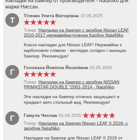
накладки на бампер от производителя - Nataniko для
марки Ниссан.
Тітенко Улита Вікторівна
10.05.2025
Т
Товар:
Накладки на бампер с загибом Nissan LEAF
2010-2017 нержавейка+пленка Карбон NataNiko
Класні накладки для Nissan LEAF! Нержавійка з
карбоновою плівкою - виглядає солідно і захищає
бампер. Рекомендую!
Головаха Йовілла Йосипівна
02.05.2025
Г
Товар:
Накладки на бампер с загибом NISSAN
PRIMASTAR DOUBLE *2001-2014 - NataNiko
Эти накладки на бампер отлично защищают и
придают авто стильный вид. Рекомендую!
Гамула Чеслав
01.04.2025
Г
Товар:
Накладки на бампер Nissan LEAF II 2018- с
загибом NataNiko
Накладки на бампер для Nissan LEAF II 2018 от