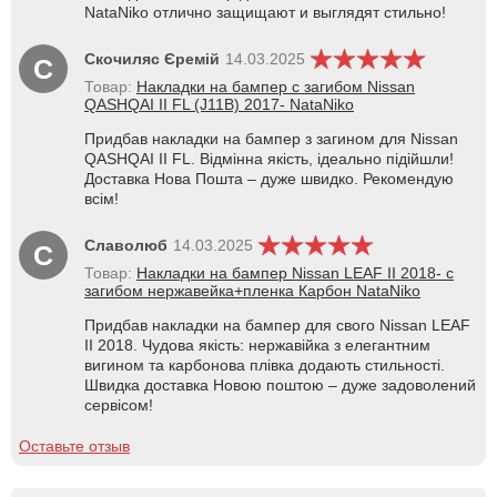
NataNiko отлично защищают и выглядят стильно!
Скочиляс Єремій
14.03.2025
С
Товар:
Накладки на бампер с загибом Nissan
QASHQAI II FL (J11B) 2017- NataNiko
Придбав накладки на бампер з загином для Nissan
QASHQAI II FL. Відмінна якість, ідеально підійшли!
Доставка Нова Пошта – дуже швидко. Рекомендую
всім!
Славолюб
14.03.2025
С
Товар:
Накладки на бампер Nissan LEAF II 2018- с
загибом нержавейка+пленка Карбон NataNiko
Придбав накладки на бампер для свого Nissan LEAF
II 2018. Чудова якість: нержавійка з елегантним
вигином та карбонова плівка додають стильності.
Швидка доставка Новою поштою – дуже задоволений
сервісом!
Оставьте отзыв