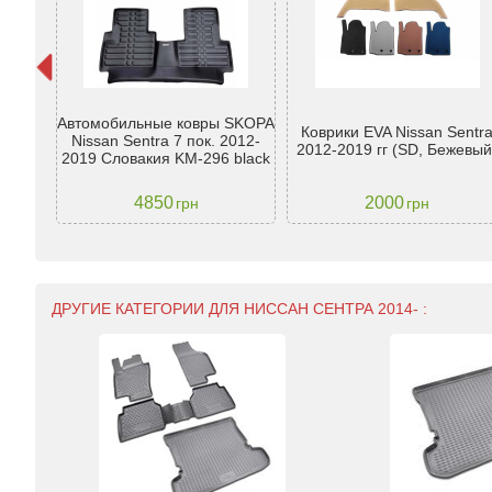
ssan
Автомобильные ковры SKOPA
Коврики EVA Nissan Sentr
з отв.
Nissan Sentra 7 пок. 2012-
2012-2019 гг (SD, Бежевый
2019 Словакия KM-296 black
4850
2000
грн
грн
ДРУГИЕ КАТЕГОРИИ ДЛЯ НИССАН СЕНТРА 2014- :