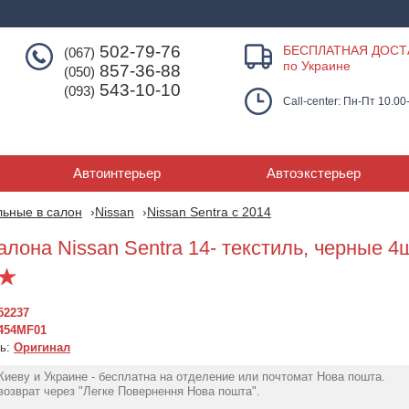
502-79-76
БЕСПЛАТНАЯ ДОСТ
(067)
по Украине
857-36-88
(050)
543-10-10
(093)
Call-center: Пн-Пт 10.00
Автоинтерьер
Автоэкстерьер
льные в салон
Nissan
Nissan Sentra с 2014
алона Nissan Sentra 14- текстиль, черные 4
52237
454MF01
ль:
Оригинал
Киеву и Украине - бесплатна на отделение или почтомат Нова пошта.
озврат через "Легке Повернення Нова пошта".
Коврики текст