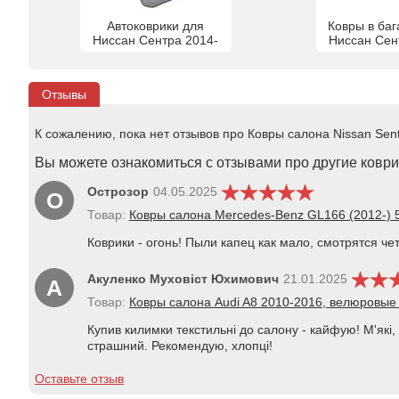
Автоковрики для
Ковры в баг
Ниссан Сентра 2014-
Ниссан Сен
Отзывы
К сожалению, пока нет отзывов про Ковры салона Nissan Sent
Вы можете ознакомиться с отзывами про другие коврик
Острозор
04.05.2025
О
Товар:
Ковры салона Mercedes-Benz GL166 (2012-)
Коврики - огонь! Пыли капец как мало, смотрятся че
Акуленко Муховіст Юхимович
21.01.2025
А
Товар:
Ковры салона Audi A8 2010-2016, велюровые 
Купив килимки текстильні до салону - кайфую! М'які,
страшний. Рекомендую, хлопці!
Оставьте отзыв