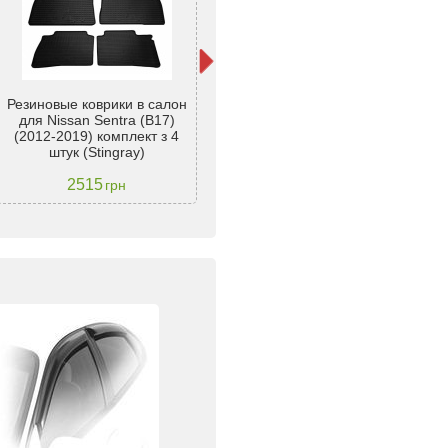
Резиновые коврики в салон
Коврики NISSAN Sentra с
Ковр
для Nissan Sentra (B17)
2015 - резиновые в салон -
S
(2012-2019) комплект з 4
Avto Gumm
штук (Stingray)
2515
1770
грн
грн