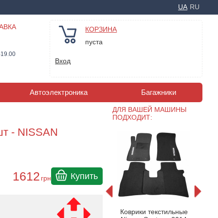
UA
RU
АВКА
КОРЗИНА
пуста
-19.00
Вход
Автоэлектроника
Багажники
ДЛЯ ВАШЕЙ МАШИНЫ
ПОДХОДИТ:
шт - NISSAN
1612
Купить
грн
Коврики текстильные
Ковр
ильные
Коврики текстильные
Nissan Sentra с 2014
Niss