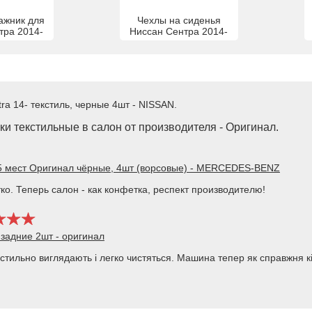
ажник для
Чехлы на сиденья
тра 2014-
Ниссан Сентра 2014-
ra 14- текстиль, черные 4шт - NISSAN.
и текстильные в салон от производителя - Оригинал.
 5 мест Оригинал чёрные, 4шт (ворсовые) - MERCEDES-BENZ
тко. Теперь салон - как конфетка, респект производителю!
задние 2шт - оригинал
 стильно виглядають і легко чистяться. Машина тепер як справжня кі