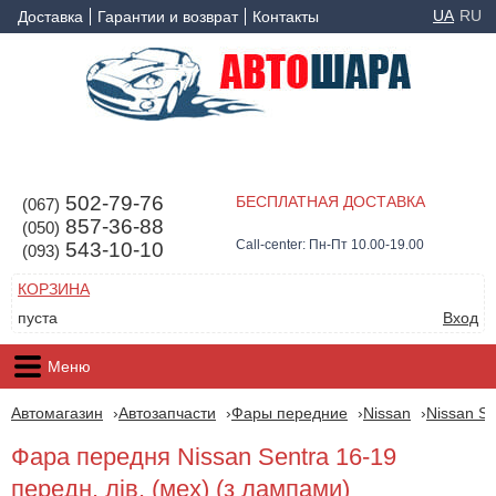
UA
RU
Доставка
Гарантии и возврат
Контакты
502-79-76
БЕСПЛАТНАЯ ДОСТАВКА
(067)
857-36-88
(050)
Call-center: Пн-Пт 10.00-19.00
543-10-10
(093)
КОРЗИНА
пуста
Вход
Меню
Автомагазин
Автозапчасти
Фары передние
Nissan
Nissan Se
Фара передня Nissan Sentra 16-19
передн. лів. (мех) (з лампами)