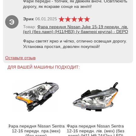
Фари передні - топчик, як двіжняк вночі. Освітлюють
дорогу, як яскраве сонце на зеніті!
Эрик
06.01.2025
Э
Товар:
Фара передня Nissan Juke 15-19 передн. лів.
(ел) (без ламп) (H11/HB3) (у бампері кругла) - DEPO
Фары светят ярко и чётко, отлично освещая дорогу.
Установка простая, доволен покупкой!
Оставьте отзыв
ДЛЯ ВАШЕЙ МАШИНЫ ПОДХОДИТ:
Фара передня Nissan Sentra
Фара передня Nissan Sentra
12-16 передн. пра.(мех)
12-16 передн. лів. (мех) (без
(без ламп)
ламп) (H11.H9.7442na.LED)