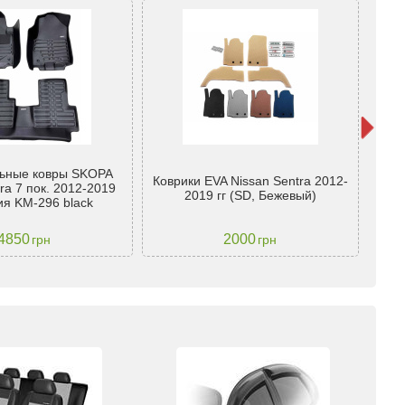
ьные ковры SKOPA
Коврики EVA Nissan Sentra 2012-
Ковр
ra 7 пок. 2012-2019
2019 гг (SD, Бежевый)
ия KM-296 black
4850
2000
грн
грн