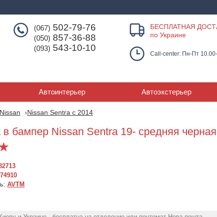
502-79-76
БЕСПЛАТНАЯ ДОСТ
(067)
по Украине
857-36-88
(050)
543-10-10
(093)
Call-center: Пн-Пт 10.00
Автоинтерьер
Автоэкстерьер
Nissan
Nissan Sentra с 2014
 в бампер Nissan Sentra 19- средняя черна
82713
74910
ль:
AVTM
Киеву и Украине - бесплатна на отделение или почтомат Нова пошта.