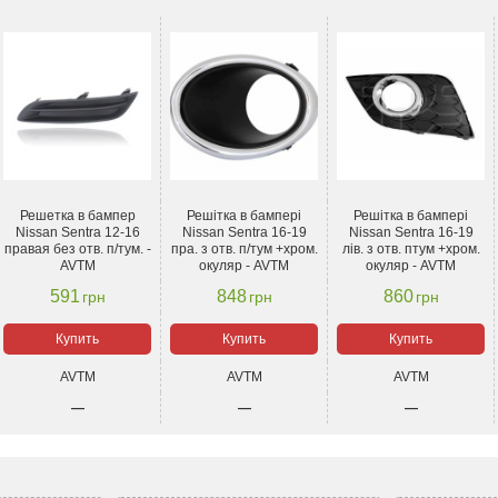
Решетка в бампер
Решітка в бампері
Решітка в бампері
Nissan Sentra 12-16
Nissan Sentra 16-19
Nissan Sentra 16-19
правая без отв. п/тум. -
пра. з отв. п/тум +хром.
лів. з отв. птум +хром.
AVTM
окуляр - AVTM
окуляр - AVTM
591
848
860
грн
грн
грн
Купить
Купить
Купить
AVTM
AVTM
AVTM
—
—
—