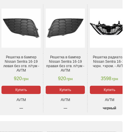
Решетка в бампер
Решетка в бампер
Решетка радиатора
Nissan Sentra 16-19
Nissan Sentra 16-19
Nissan Sentra 16-19
левая без отв. п/тум -
правая без отв. п/тум -
чорн. +хром. - AVTM
AVTM
AVTM
920
920
3598
грн
грн
грн
Купить
Купить
Купить
AVTM
AVTM
AVTM
—
—
черный