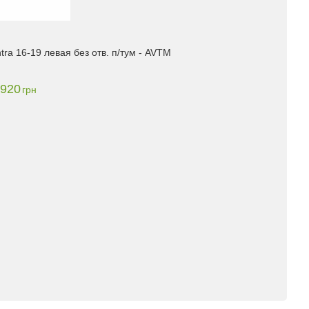
ra 16-19 левая без отв. п/тум - AVTM
920
грн
M