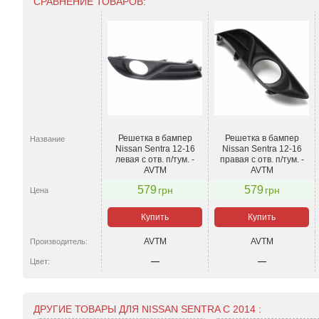
СРАВНЕНИЕ ТОВАРОВ:
Решетка в бампер
Решетка в бампер
Название
Nissan Sentra 12-16
Nissan Sentra 12-16
левая с отв. п/тум. -
правая с отв. п/тум. -
AVTM
AVTM
579
579
грн
грн
Цена
Купить
Купить
AVTM
AVTM
Производитель:
—
—
Цвет:
ДРУГИЕ ТОВАРЫ ДЛЯ NISSAN SENTRA С 2014 :