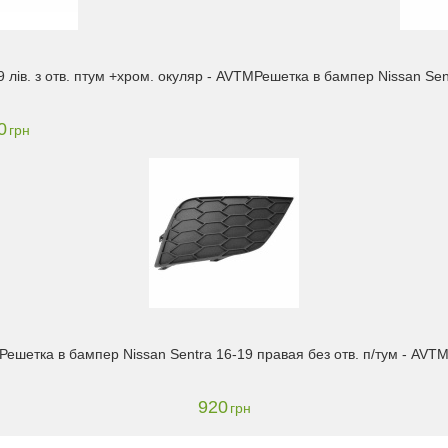
 лів. з отв. птум +хром. окуляр - AVTM
Решетка в бампер Nissan Sent
0
грн
Решетка в бампер Nissan Sentra 16-19 правая без отв. п/тум - AVT
920
грн