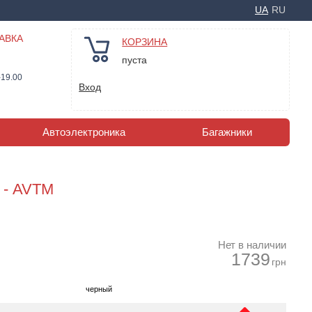
UA
RU
АВКА
КОРЗИНА
пуста
-19.00
Вход
Автоэлектроника
Багажники
я - AVTM
Нет в наличии
1739
грн
черный