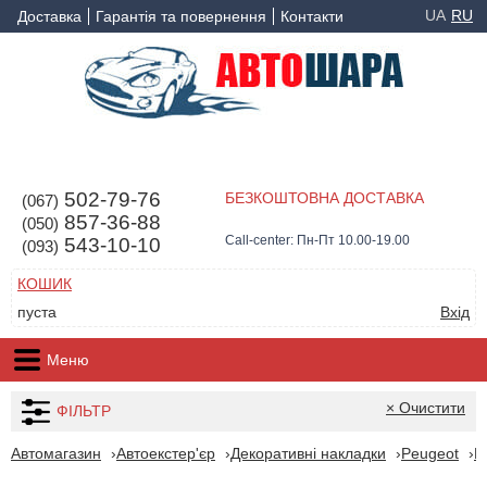
UA
RU
Доставка
Гарантія та повернення
Контакти
502-79-76
БЕЗКОШТОВНА ДОСТАВКА
(067)
857-36-88
(050)
Call-center: Пн-Пт 10.00-19.00
543-10-10
(093)
КОШИК
пуста
Вхід
Меню
× Очистити
ФІЛЬТР
Автомагазин
Автоекстер'єр
Декоративні накладки
Peugeot
P