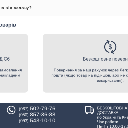
ію від салону?
оварів
ИД G6
Безкоштовне поверн
 замовлення
Повернення за наш рахунок через Легк
а накладним
пошта (якщо товар на підійшов, або не с
використанні).
502-79-76
БЕЗКОШТОВНА
(067)
ДОСТАВКА
857-36-88
(050)
по Україні та Ки
543-10-10
(093)
Час роботи:
Пн-Пт 10.00-17.