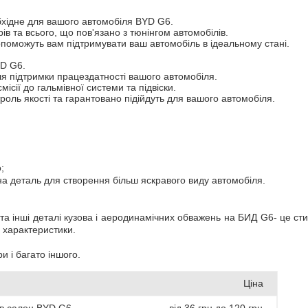
бхідне для вашого автомобіля BYD G6.
в та всього, що пов'язано з тюнінгом автомобілів.
поможуть вам підтримувати ваш автомобіль в ідеальному стані.
YD G6.
ля підтримки працездатності вашого автомобіля.
місії до гальмівної системи та підвіски.
оль якості та гарантовано підійдуть для вашого автомобіля.
;
нна деталь для створення більш яскравого виду автомобіля.
 та інші деталі кузова і аеродинамічних обважень на БИД G6- це сти
і характеристики.
 і багато іншого.
Ціна