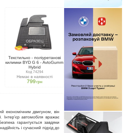
Текстильно - поліуретанові
килимки BYD G 6 - AvtoGumm
Hybrid
Код 74294
Немає в наявності
799
грн
ий економічним двигуном, він
й. Інтер'єр автомобіля вражає
езпека гарантується завдяки
адійність і сучасний підхід до