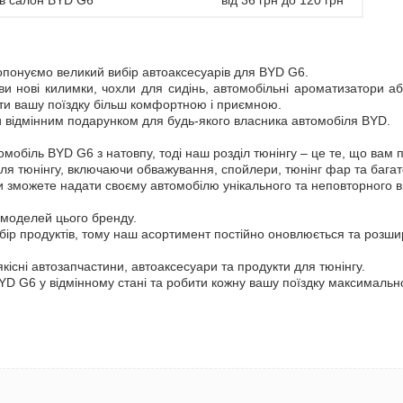
 в салон BYD G6
від 36 грн до 120 грн
опонуємо великий вибір автоаксесуарів для BYD G6.
ви нові килимки, чохли для сидінь, автомобільні ароматизатори або
ити вашу поїздку більш комфортною і приємною.
и відмінним подарунком для будь-якого власника автомобіля BYD.
омобіль BYD G6 з натовпу, тоді наш розділ тюнінгу – це те, що вам 
ля тюнінгу, включаючи обважування, спойлери, тюнінг фар та багат
 зможете надати своєму автомобілю унікального та неповторного в
 моделей цього бренду.
р продуктів, тому наш асортимент постійно оновлюється та розши
сні автозапчастини, автоаксесуари та продукти для тюнінгу.
YD G6 у відмінному стані та робити кожну вашу поїздку максималь