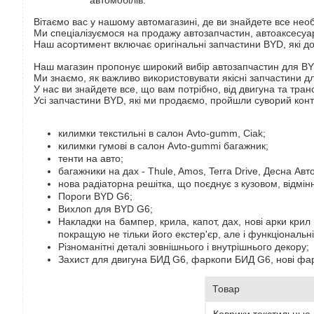
автомобілів.
Вітаємо вас у нашому автомагазині, де ви знайдете все нео
Ми спеціалізуємося на продажу автозапчастин, автоаксесуарі
Наш асортимент включає оригінальні запчастини BYD, які до
Наш магазин пропонує широкий вибір автозапчастин для B
Ми знаємо, як важливо використовувати якісні запчастини д
У нас ви знайдете все, що вам потрібно, від двигуна та транс
Усі запчастини BYD, які ми продаємо, пройшли суворий контр
килимки текстильні в салон Avto-gumm, Ciak;
килимки гумові в салон Avto-gummі багажник;
тенти на авто;
багажники на дах - Thule, Amos, Terra Drive, Десна Авто
нова радіаторна решітка, що поєднує з кузовом, відмі
Пороги BYD G6;
Вихлоп для BYD G6;
Накладки на бампер, крила, капот, дах, нові арки крил
покращую не тільки його екстер'єр, але і функціональн
Різноманітні деталі зовнішнього і внутрішнього декору;
Захист для двигуна БИД G6, фаркопи БИД G6, нові фари
Товар