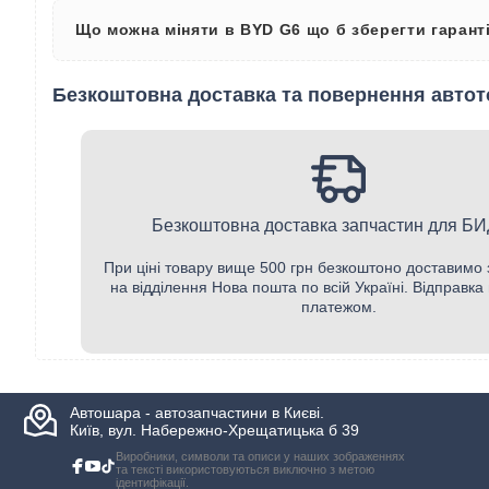
Що можна міняти в BYD G6 що б зберегти гарант
Безкоштовна доставка та повернення автот
Безкоштовна доставка запчастин для Б
При ціні товару вище 500 грн безкоштоно доставимо
на відділення Нова пошта по всій Україні. Відправк
платежом.
Автошара - автозапчастини в Києві.
Київ, вул. Набережно-Хрещатицька б 39
Виробники, символи та описи у наших зображеннях
та тексті використовуються виключно з метою
ідентифікації.