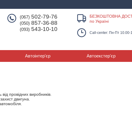
502-79-76
БЕЗКОШТОВНА ДОС
(067)
по Україні
857-36-88
(050)
543-10-10
(093)
Call-center: Пн-Пт 10.00-
Автоінтер'єр
Автоекстер'єр
ть від провідних виробників.
 захист двигуна.
автомобіля.