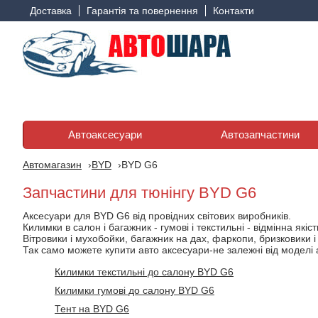
Доставка
Гарантія та повернення
Контакти
Автоаксесуари
Автозапчастини
Автомагазин
BYD
BYD G6
Запчастини для тюнінгу BYD G6
Аксесуари для BYD G6 від провідних світових виробників.
Килимки в салон і багажник - гумові і текстильні - відмінна якіс
Вітровики і мухобойки, багажник на дах, фаркопи, бризковики і
Так само можете купити авто аксесуари-не залежні від моделі 
Килимки текстильні до салону BYD G6
Килимки гумові до салону BYD G6
Тент на BYD G6