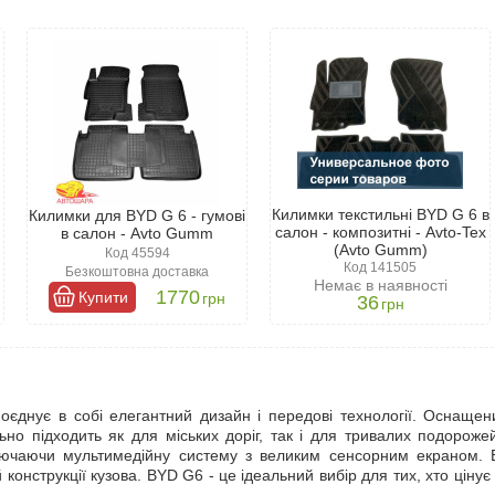
Килимки текстильні BYD G 6 в
Килимки для BYD G 6 - гумові
салон - композитні - Avto-Tex
в салон - Avto Gumm
(Avto Gumm)
Код 45594
Код 141505
Безкоштовна доставка
Немає в наявності
1770
Купити
грн
36
грн
оєднує в собі елегантний дизайн і передові технології. Оснащен
ьно підходить як для міських доріг, так і для тривалих подороже
лючаючи мультимедійну систему з великим сенсорним екраном. Б
конструкції кузова. BYD G6 - це ідеальний вибір для тих, хто цінує н