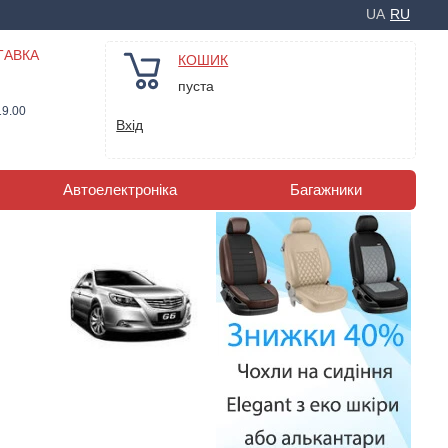
UA
RU
ТАВКА
КОШИК
пуста
19.00
Вхід
Автоелектроніка
Багажники