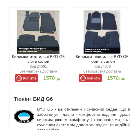
Килимки текстильні BYD G6
Килимки текстильні BYD G6
сірі в салон
чорні в салон
Код 24591
Код 24676
Безкоштовна доставка
Безкоштовна доставка
1570
1570
Купити
Купити
грн
грн
Тюнінг БИД G6
BYD G6 - це стильний і сучасний седан, що п
забезпечує плавне і комфортне водіння, ідеал
високим рівнем комфорту та інноваціями, вк
сучасним системам допомоги водієві та надійній 