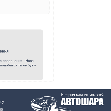
ення
е повернення - Нова
подобався та не був у
єву
00