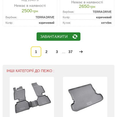
Код 104679
Немає в наявності
Немає в наявності
2650
грн
2500
грн
Вирбник:
TERRA DRIVE
Вирбник:
TERRA DRIVE
Колір:
коричневий
Колір:
коричневий
Кузов:
хетчбек
ЗАВАНТАЖИТИ
1
2
3
...
37
ІНШІ КАТЕГОРІЇ ДО ПЕЖО :