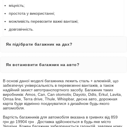
міцність;
простота у використанні;
можливість перевозити важкі вантажі;
довговічність.
Як підібрати багажник на дах?
Як встановити багажник на авто?
В основі даної моделі багажника лежить сталь + алюміній, що
забезпечує універсальність в перевезенні вантажів, а також
надійний захист автотранспортного засобу. Багажник таких
виробників: Amos, Can, Can otomotiv, Dayoto, Ddts, Erkul, Lavita,
Omsa line, Terra drive, Thule, Whispbar, десна авто, дорожная
карта буде відмінно поєднуватися з дизайном будь-якого
автомобіля.
Вартість багажників для автомобіля вказана в гривнях від 859
грн до 19904 грн . Доставка здійснюється в будь-яке місто
України. Кожен багажник забезпечується гарантій, завдяки чому