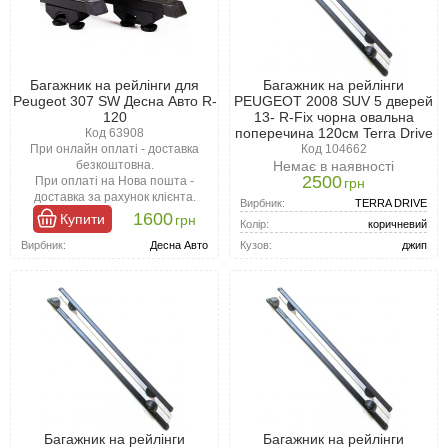
Багажник на рейлінги для
Багажник на рейлінги
Peugeot 307 SW Десна Авто R-
PEUGEOT 2008 SUV 5 дверей
120
13- R-Fix чорна овальна
поперечина 120см Terra Drive
Код 63908
При онлайн оплаті - доставка
Код 104662
Немає в наявності
безкоштовна.
2500
При оплаті на Нова пошта -
грн
доставка за рахунок клієнта.
Вирбник:
TERRA DRIVE
1600
Купити
грн
Колір:
коричневий
Кузов:
джип
Вирбник:
Десна Авто
Багажник на рейлінги
Багажник на рейлінги