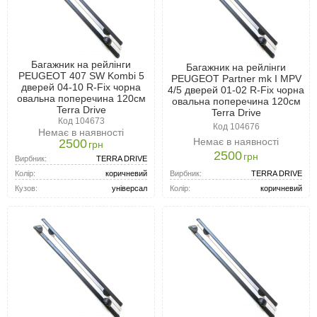
Багажник на рейлінги
Багажник на рейлінги
PEUGEOT 407 SW Kombi 5
PEUGEOT Partner mk I MPV
дверей 04-10 R-Fix чорна
4/5 дверей 01-02 R-Fix чорна
овальна поперечина 120см
овальна поперечина 120см
Terra Drive
Terra Drive
Код 104673
Код 104676
Немає в наявності
Немає в наявності
2500
грн
2500
грн
Вирбник:
TERRA DRIVE
Вирбник:
TERRA DRIVE
Колір:
коричневий
Колір:
коричневий
Кузов:
універсал