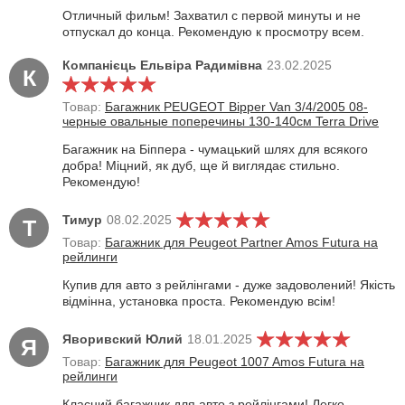
Отличный фильм! Захватил с первой минуты и не
отпускал до конца. Рекомендую к просмотру всем.
Компанієць Ельвіра Радимівна
23.02.2025
К
Товар:
Багажник PEUGEOT Bipper Van 3/4/2005 08-
черные овальные поперечины 130-140см Terra Drive
Багажник на Біппера - чумацький шлях для всякого
добра! Міцний, як дуб, ще й виглядає стильно.
Рекомендую!
Тимур
08.02.2025
Т
Товар:
Багажник для Peugeot Partner Amos Futura на
рейлинги
Купив для авто з рейлінгами - дуже задоволений! Якість
відмінна, установка проста. Рекомендую всім!
Яворивский Юлий
18.01.2025
Я
Товар:
Багажник для Peugeot 1007 Amos Futura на
рейлинги
Класний багажник для авто з рейлінгами! Легко