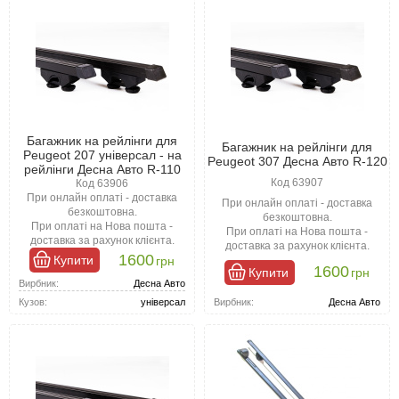
Багажник на рейлінги для
Багажник на рейлінги для
Peugeot 207 універсал - на
Peugeot 307 Десна Авто R-120
рейлінги Десна Авто R-110
Код 63907
Код 63906
При онлайн оплаті - доставка
При онлайн оплаті - доставка
безкоштовна.
безкоштовна.
При оплаті на Нова пошта -
При оплаті на Нова пошта -
доставка за рахунок клієнта.
доставка за рахунок клієнта.
1600
Купити
грн
1600
Купити
грн
Вирбник:
Десна Авто
Вирбник:
Десна Авто
Кузов:
універсал