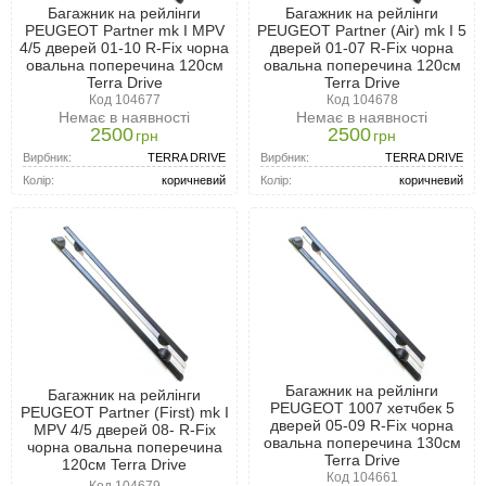
Багажник на рейлінги
Багажник на рейлінги
PEUGEOT Partner mk I MPV
PEUGEOT Partner (Air) mk I 5
4/5 дверей 01-10 R-Fix чорна
дверей 01-07 R-Fix чорна
овальна поперечина 120см
овальна поперечина 120см
Terra Drive
Terra Drive
Код 104677
Код 104678
Немає в наявності
Немає в наявності
2500
2500
грн
грн
Вирбник:
TERRA DRIVE
Вирбник:
TERRA DRIVE
Колір:
коричневий
Колір:
коричневий
Багажник на рейлінги
Багажник на рейлінги
PEUGEOT 1007 хетчбек 5
PEUGEOT Partner (First) mk I
дверей 05-09 R-Fix чорна
MPV 4/5 дверей 08- R-Fix
овальна поперечина 130см
чорна овальна поперечина
Terra Drive
120см Terra Drive
Код 104661