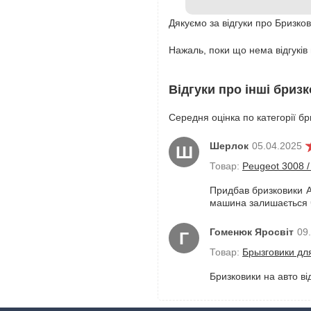
Дякуємо за відгуки про Бризко
Нажаль, поки що нема відгуків
Відгуки про інші бриз
Середня оцінка по категорії бр
Шерлок
05.04.2025
Ш
Товар:
Peugeot 3008 
Придбав бризковики AS
машина залишається 
Гоменюк Яросвіт
09
Г
Товар:
Брызговики дл
Бризковики на авто ві