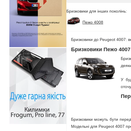
Бризковики для інших поколінь:
Пежо 4008
Бризковики до Peugeot 4007: ве
Бризковики Пежо 4007
Бриз
деяки
У бу
оточу
Пер
Бризковики можуть бути передн
Модельні для Peugeot 4007 пр