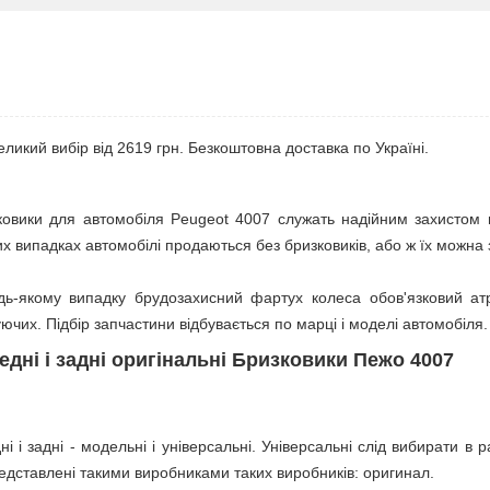
ликий вибір від 2619 грн. Безкоштовна доставка по Україні.
ковики для автомобіля Peugeot 4007 служать надійним захистом від
х випадках автомобілі продаються без бризковиків, або ж їх можна зі
дь-якому випадку брудозахисний фартух колеса обов'язковий атр
ючих. Підбір запчастини відбувається по марці і моделі автомобіля.
едні і задні оригінальні Бризковики Пежо 4007
і і задні - модельні і універсальні. Універсальні слід вибирати в
едставлені такими виробниками таких виробників: оригинал.