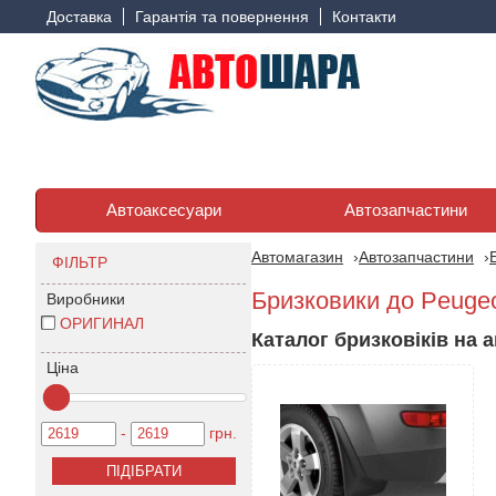
Доставка
Гарантія та повернення
Контакти
Автоаксесуари
Автозапчастини
Автомагазин
Автозапчастини
ФІЛЬТР
Бризковики до Peuge
Виробники
ОРИГИНАЛ
Каталог бризковіків на а
Ціна
-
грн.