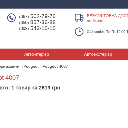
502-79-76
БЕЗКОШТОВНА ДОС
(067)
по Україні
857-36-88
(050)
543-10-10
(093)
Call-center: Пн-Пт 10.00-
Автоінтер'єр
Автоекстер'єр
Бризковики
Peugeot
Peugeot 4007
ot 4007
вто: 1 товар за 2619 грн