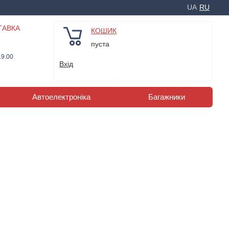
UA
RU
ТАВКА
КОШИК
пуста
19.00
Вхід
Автоелектроніка
Багажники