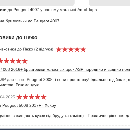
вики до Peugeot 4007 у нашому магазині-АвтоШара.
 на бризковики до Peugeot 4007 .
ковики до Пежо
изковики до Пежо (2 відгуки):
/ 4008 2016+ брызговики колесных арок ASP передние и задние пол
P для свого Peugeot 3008, і вони просто вау! Ідеально підійшли, я
чистою. Рекомендую!
.04.2025
я Peugeot 5008 2017+ - Xukey
дмінно захищають кузов від бруду та камінців. Практичне рішення дл