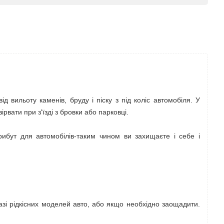
 вильоту каменів, бруду і піску з під коліс автомобіля. У
рвати при з'їзді з бровки або парковці.
ибут для автомобілів-таким чином ви захищаєте і себе і
 разі рідкісних моделей авто, або якщо необхідно заощадити.