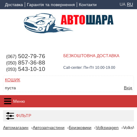
UA
RU
Доставка
Гарантія та повернення
Контакти
502-79-76
БЕЗКОШТОВНА ДОСТАВКА
(067)
857-36-88
(050)
Call-center: Пн-Пт 10.00-19.00
543-10-10
(093)
КОШИК
пуста
Вхід
Меню
ФІЛЬТР
Автомагазин
Автозапчастини
Бризковики
Volkswagen
VolksW