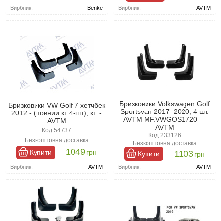
Вирбник:
Benke
Вирбник:
AVTM
Бризковики Volkswagen Golf
Бризковики VW Golf 7 хетчбек
Sportsvan 2017–2020, 4 шт.
2012 - (повний кт 4-шт), кт. -
AVTM MF.VWGOS1720 —
AVTM
AVTM
Код 54737
Код 233126
Безкоштовна доставка
Безкоштовна доставка
1049
Купити
грн
1103
Купити
грн
Вирбник:
AVTM
Вирбник:
AVTM