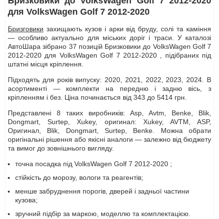
Бризковики до VolksWagen Golf 7 2012-2020
для VolksWagen Golf 7 2012-2020
Бризговики
захищають кузов і арки від бруду, солі та каміння
— особливо актуально для міських доріг і траси. У каталозі
АвтоШара зібрано 37 позицій Бризковики до VolksWagen Golf 7
2012-2020 для VolksWagen Golf 7 2012-2020 , підібраних під
штатні місця кріплення.
Підходять для років випуску: 2020, 2021, 2022, 2023, 2024. В
асортименті — комплекти на передню і задню вісь, з
кріпленням і без. Ціна починається від 343 до 5414 грн.
Представлені 8 таких виробників: Asp, Avtm, Benke, Blik,
Dongmart, Surtep, Xukey, оригинал: Xukey, AVTM, ASP,
Оригинал, Blik, Dongmart, Surtep, Benke. Можна обрати
оригінальні рішення або якісні аналоги — залежно від бюджету
та вимог до зовнішнього вигляду.
точна посадка під VolksWagen Golf 7 2012-2020 ;
стійкість до морозу, вологи та реагентів;
менше забруднення порогів, дверей і задньої частини
кузова;
зручний підбір за маркою, моделлю та комплектацією.