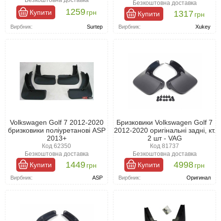
Безкоштовна доставка
1259
Купити
грн
1317
Купити
грн
Вирбник:
Surtep
Вирбник:
Xukey
Volkswagen Golf 7 2012-2020
Бризковики Volkswagen Golf 7
бризковики поліуретанові ASP
2012-2020 оригінальні задні, кт.
2013+
2 шт - VAG
Код 62350
Код 81737
Безкоштовна доставка
Безкоштовна доставка
1449
4998
Купити
Купити
грн
грн
Вирбник:
ASP
Вирбник:
Оригинал