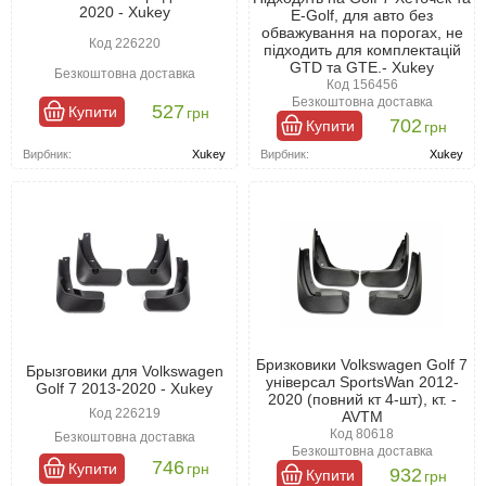
дорозі. Вони запобігають потраплянню дрібного каміння і бруду,
2020 - Xukey
E-Golf, для авто без
що вилітають з-під задніх коліс, на лобові стекла автомобілів, що
обважування на порогах, не
Код 226220
рухаються позаду. Це допомагає уникнути аварійних ситуацій.
підходить для комплектацій
GTD та GTE.- Xukey
Безкоштовна доставка
Естетична складова
Код 156456
Безкоштовна доставка
527
Купити
грн
Бризковики Фольксваген Гольф 7 2012-2020 позитивно
702
Купити
грн
впливають на зовнішній вигляд автомобіля. Їх нерідко
Вирбник:
Xukey
Вирбник:
Xukey
використовують як елемент тюнінгу, підкреслюючи стиль та
індивідуальність транспортного засобу.
Бризковики Volkswagen Golf 7
Брызговики для Volkswagen
універсал SportsWan 2012-
Golf 7 2013-2020 - Xukey
2020 (повний кт 4-шт), кт. -
Код 226219
AVTM
Код 80618
Безкоштовна доставка
Безкоштовна доставка
746
Купити
грн
932
Купити
грн