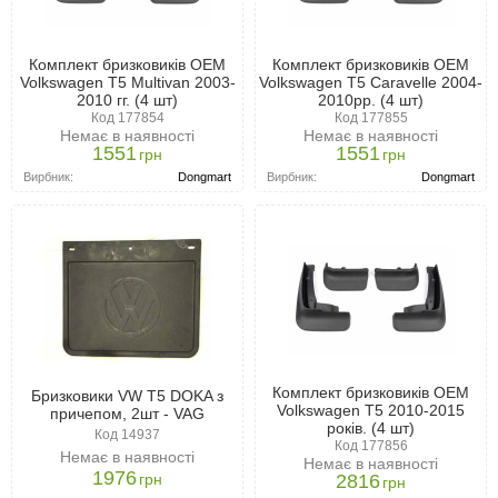
Комплект бризковиків ОЕМ
Комплект бризковиків ОЕМ
Volkswagen T5 Multivan 2003-
Volkswagen T5 Caravelle 2004-
2010 гг. (4 шт)
2010рр. (4 шт)
Код 177854
Код 177855
Немає в наявності
Немає в наявності
1551
1551
грн
грн
Вирбник:
Dongmart
Вирбник:
Dongmart
Комплект бризковиків ОЕМ
Бризковики VW T5 DOKA з
Volkswagen T5 2010-2015
причепом, 2шт - VAG
років. (4 шт)
Код 14937
Код 177856
Немає в наявності
Немає в наявності
1976
грн
2816
грн