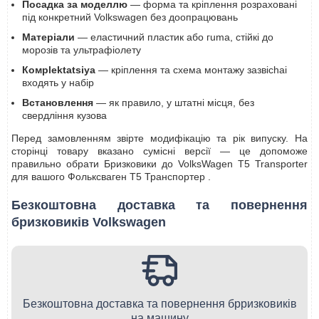
Посадка за моделлю
— форма та кріплення розраховані
під конкретний Volkswagen без доопрацювань
Матеріали
— еластичний пластик або гuma, стійкі до
морозів та ультрафіолету
Комplektatsiya
— кріплення та схема монтажу зазвichai
входять у набір
Встановлення
— як правило, у штатні місця, без
свердління кузова
Перед замовленням звірте модифікацію та рік випуску. На
сторінці товару вказано сумісні версії — це допоможе
правильно обрати Бризковики до VolksWagen T5 Transporter
для вашого Фольксваген Т5 Транспортер .
Безкоштовна доставка та повернення
бризковиків Volkswagen
Безкоштовна доставка та повернення брризковиків
на машину