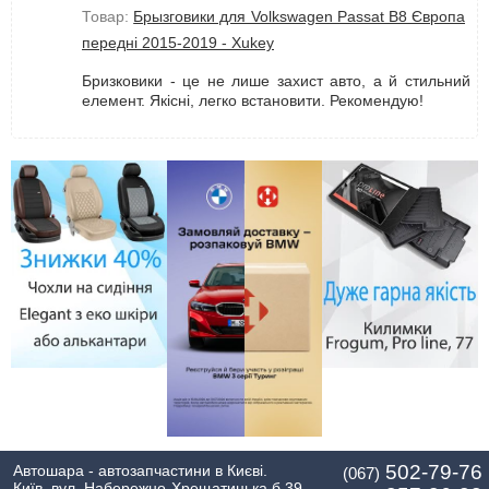
Товар:
Брызговики для Volkswagen Passat B8 Європа
передні 2015-2019 - Xukey
Бризковики - це не лише захист авто, а й стильний
елемент. Якісні, легко встановити. Рекомендую!
502-79-76
Автошара - автозапчастини в Києві.
(067)
Київ, вул. Набережно-Хрещатицька б 39