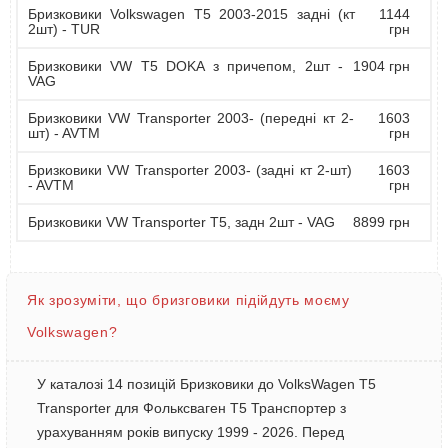
Бризковики Volkswagen T5 2003-2015 задні (кт
1144
2шт) - TUR
грн
Бризковики VW T5 DOKA з причепом, 2шт -
1904 грн
VAG
Бризковики VW Transporter 2003- (передні кт 2-
1603
шт) - AVTM
грн
Бризковики VW Transporter 2003- (задні кт 2-шт)
1603
- AVTM
грн
Бризковики VW Transporter T5, задн 2шт - VAG
8899 грн
Як зрозуміти, що бризговики підійдуть моєму
Volkswagen?
У каталозі 14 позицій Бризковики до VolksWagen T5
Transporter для Фольксваген Т5 Транспортер з
урахуванням років випуску 1999 - 2026. Перед