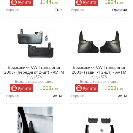
1144
1904
Купити
Купити
грн
грн
рухаються позаду. Це допомагає уникнути аварійних ситуацій.
Вирбник:
TUR
Вирбник:
Оригинал
Естетична складова
Бризковики Фольксваген Т5 Транспортер позитивно впливають
на зовнішній вигляд автомобіля. Їх нерідко використовують як
елемент тюнінгу, підкреслюючи стиль та індивідуальність
транспортного засобу.
Бризковики VW Transporter
Бризковики VW Transporter
2003- (передні кт 2-шт) - AVTM
2003- (задні кт 2-шт) - AVTM
Код 4574
Код 4576
Безкоштовна доставка
Безкоштовна доставка
1603
1603
Купити
Купити
грн
грн
Вирбник:
AVTM
Вирбник:
AVTM