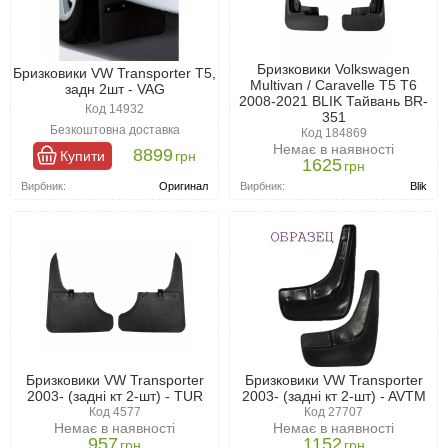
Бризковики Volkswagen
Бризковики VW Transporter T5,
Multivan / Caravelle T5 T6
задн 2шт - VAG
2008-2021 BLIK Тайвань BR-
Код 14932
351
Безкоштовна доставка
Код 184869
Немає в наявності
8899
Купити
грн
1625
грн
Вирбник:
Оригинал
Вирбник:
Blik
Бризковики VW Transporter
Бризковики VW Transporter
2003- (задні кт 2-шт) - TUR
2003- (задні кт 2-шт) - AVTM
Код 4577
Код 27707
Немає в наявності
Немає в наявності
957
1152
грн
грн