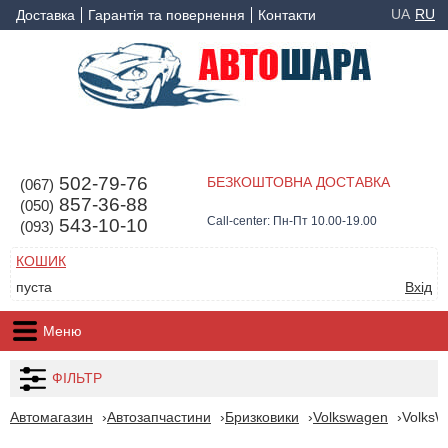
UA
RU
Доставка
Гарантія та повернення
Контакти
502-79-76
БЕЗКОШТОВНА ДОСТАВКА
(067)
857-36-88
(050)
Call-center: Пн-Пт 10.00-19.00
543-10-10
(093)
КОШИК
пуста
Вхід
Меню
ФІЛЬТР
Автомагазин
Автозапчастини
Бризковики
Volkswagen
VolksW