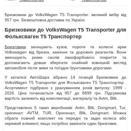
Бризковики до VolksWagen T5 Transporter: великий вибір від
957 грн. Безкоштовна доставка по Україні.
Бризковики до VolksWagen T5 Transporter для
Фольксваген Т5 Транспортер
Бризговики
захищають кузов, пороги та колесні арки
Volkswagen від бризок, каміння та дорожніх реагентів. Вони
зменшують ризик сколів лакофарбового покриття та
допомагають довше зберігати охайний зовнішній вигляд
автомобіля після зими та поїздок ґрунтовими дорогами.
У каталозі АвтоШара зібрано 14 позицій Бризковики до
VolksWagen T5 Transporter для Фольксваген Т5 Транспортер .
Асортимент підібрано з урахуванням років випуску: 1999 -
2026. Ціна починається від 957 до 8899 грн. Підсумкова
вартість залежить від комплектації, матеріалу та Avtm, Blik.
Представлено 5 таких виробників: Avtm, Blik, Dongmart, Tur,
оригинал: AVTM, TUR, Оригинал, Blik, Dongmart. Можна
обрати повний комплект на передні та задні колеса або
окремий елемент, якщо потрібно замінити один бризговик.