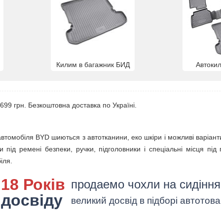
Килим в багажник БИД
Автоки
699 грн. Безкоштовна доставка по Україні.
втомобіля BYD шиються з автотканини, еко шкіри і можливі варіанти
ізи під ремені безпеки, ручки, підголовники і спеціальні місця пі
іля.
18 Років
продаемо чохли на сидінн
досвіду
великий досвід в підборі автотова