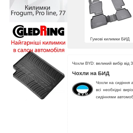
Гумові килимки БИД
Чохли BYD: великий вибір від 3
Чохли на БИД
Чохли на сидіння а
всі необхідні вир
сидіннями автомоб