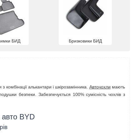
лимки БИД
Бризковики БИД
 з комбінації алькантари і шкірозамінника.
Авточохли
мають
д подушки безпеки. Забезпечується 100% сумісність чохлів з
я авто BYD
рів