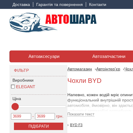
Доставка
Гарантія та повернення
Контакти
Автоаксесуари
Автозапчастини
Автомагазин
Автоінтер'єр
Чохл
ФІЛЬТР
Чохли BYD
Виробники
ELEGANT
Напевно, кожен водій мріє опини
Ціна
функціональний внутрішній прост
автомобіля, ймовірно, він здаєть
найновіші автомобілі потребують 
Показати текст
-
грн.
Як власнику, вам варто враховува
BYD F3
автомобіль БИД , які захистять о