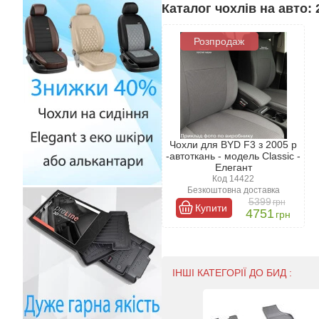
Чохли, представлені в нашому ма
Каталог чохлів на авто: 
пропонуємо.
Розпродаж
Чохли для BYD F3 з 2005 р
-автоткань - модель Classic -
Елегант
Код 14422
Безкоштовна доставка
5399
грн
Купити
4751
грн
ІНШІ КАТЕГОРІЇ ДО БИД :