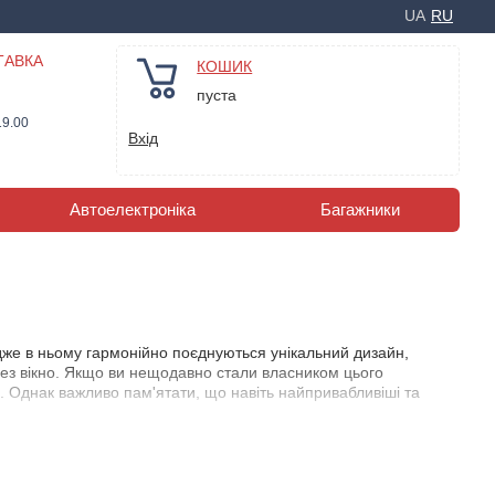
UA
RU
ТАВКА
КОШИК
пуста
19.00
Вхід
Автоелектроніка
Багажники
адже в ньому гармонійно поєднуються унікальний дизайн,
ерез вікно. Якщо ви нещодавно стали власником цього
є. Однак важливо пам'ятати, що навіть найпривабливіші та
 вигляд. У таких випадках чудовим рішенням стануть чохли на