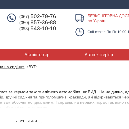
502-79-76
БЕЗКОШТОВНА ДОС
(067)
по Україні
857-36-88
(050)
543-10-10
(093)
Call-center: Пн-Пт 10.00-
Автоінтер'єр
Автоекстер'єр
и на сидіння
BYD
тися за кермом такого елітного автомобіля, як БИД . Це не дивно, 
ір, зручні сидіння та приголомшливі краєвиди, які відкриваються ч
ся вам абсолютно ідеальним. І справді, на перших порах так воно і 
особливої уваги та догляду.
ти, що з часом зношуються сидіння, і салон втрачає свій первісний
BYD SEAGULL
ригінальну оббивку від пошкоджень і забруднень.