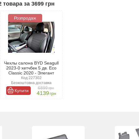
газині, виробляються тільки кращими брендами, які зарекомендували
2 товара за 3699 грн
Розпродаж
Чехлы салона BYD Seagull
2023-0 хетчбек 5 дв. Eco
Classic 2020 - Элегант
Код 227302
Безкоштовна доставка
6899
грн
Купити
4139
грн