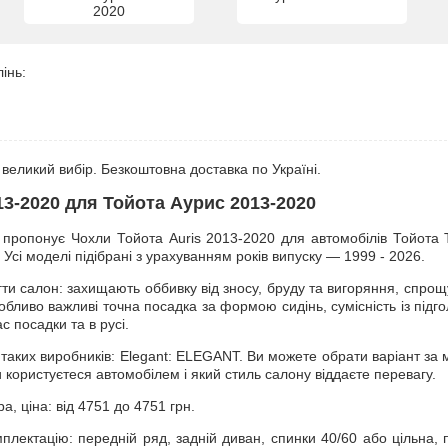
2020
інь:
великий вибір. Безкоштовна доставка по Україні.
13-2020 для Тойота Аурис 2013-2020
пропонує Чохли Тойота Auris 2013-2020 для автомобілів Тойота То
. Усі моделі підібрані з урахуванням років випуску — 1999 - 2026.
и салон: захищають оббивку від зносу, бруду та вигоряння, спрощ
обливо важливі точна посадка за формою сидінь, сумісність із під
с посадки та в русі.
таких виробників: Elegant: ELEGANT. Ви можете обрати варіант за
и користуєтеся автомобілем і який стиль салону віддаєте перевагу.
а, ціна: від 4751 до 4751 грн.
плектацію: передній ряд, задній диван, спинки 40/60 або цільна,