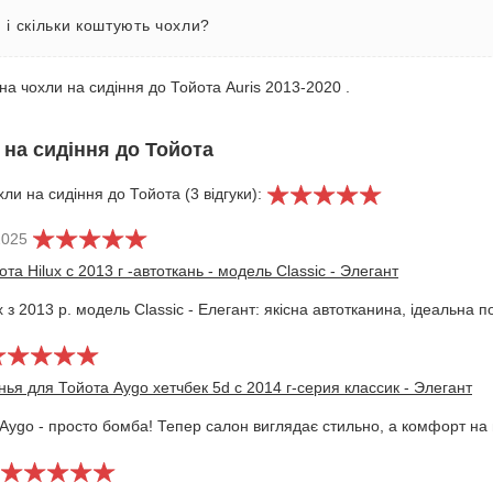
і скільки коштують чохли?
на чохли на сидіння до Тойота Auris 2013-2020 .
 на сидіння до Тойота
ли на сидіння до Тойота (3 відгуки):
2025
та Hilux с 2013 г -автоткань - модель Classic - Элегант
x з 2013 р. модель Classic - Елегант: якісна автотканина, ідеальна п
ья для Тойота Aygo хетчбек 5d с 2014 г-серия классик - Элегант
 Aygo - просто бомба! Тепер салон виглядає стильно, а комфорт на