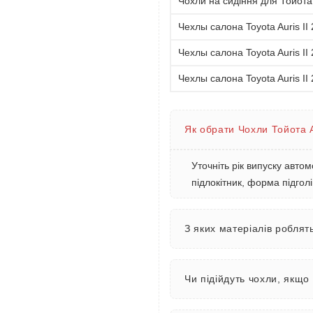
Чохли на сидіння для Тойота 
Чехлы салона Toyota Auris II 
Чехлы салона Toyota Auris II 
Чехлы салона Toyota Auris II 
Як обрати Чохли Тойота 
Уточніть рік випуску автом
підлокітник, форма підголі
З яких матеріалів роблят
Чи підійдуть чохли, якщо