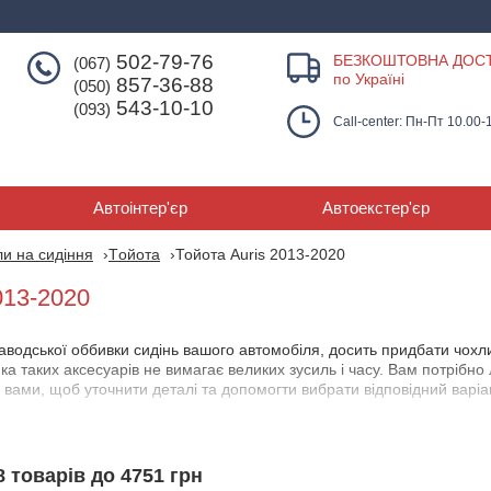
502-79-76
БЕЗКОШТОВНА ДОС
(067)
по Україні
857-36-88
(050)
543-10-10
(093)
Call-center: Пн-Пт 10.00-
Автоінтер'єр
Автоекстер'єр
и на сидіння
Tойота
Тойота Auris 2013-2020
013-2020
водської оббивки сидінь вашого автомобіля, досить придбати чохли
пка таких аксесуарів не вимагає великих зусиль і часу. Вам потрібн
вами, щоб уточнити деталі та допомогти вибрати відповідний варіа
т чохлів для Тойота Аурис 2013-2020 , які розрізняються:
8 товарів до 4751 грн