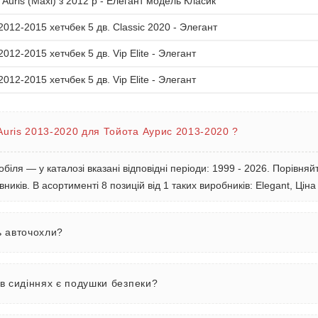
Auris (Maxi) з 2012 р - Елегант модель Класик
2012-2015 хетчбек 5 дв. Classic 2020 - Элегант
2012-2015 хетчбек 5 дв. Vip Elite - Элегант
2012-2015 хетчбек 5 дв. Vip Elite - Элегант
Auris 2013-2020 для Тойота Аурис 2013-2020 ?
обіля — у каталозі вказані відповідні періоди: 1999 - 2026. Порівн
вників. В асортименті 8 позицій від 1 таких виробників: Elegant, Ціна
ь авточохли?
 в сидіннях є подушки безпеки?