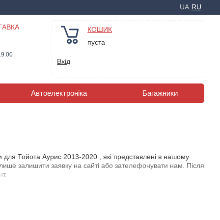
UA
RU
ТАВКА
КОШИК
пуста
19.00
Вхід
Автоелектроніка
Багажники
 для Тойота Аурис 2013-2020 , які представлені в нашому
о лише залишити заявку на сайті або зателефонувати нам. Після
нт.