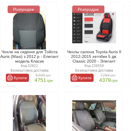
Розпродаж
Розпродаж
ами
натуральної або штучної шкіри, алькантари, а також текстилю. Най
ість. Однак найпопулярнішим варіантом серед автомобілістів залиша
ються зі своїм завданням.
Чохли на сидіння для Тойота
Чехлы салона Toyota Auris II
Auris (Maxi) з 2012 р - Елегант
2012-2015 хетчбек 5 дв.
модель Класик
Classic 2020 - Элегант
Код 52821
Код 226559
Безкоштовна доставка
Безкоштовна доставка
5399
7299
грн
грн
Купити
Купити
4751
4379
грн
грн