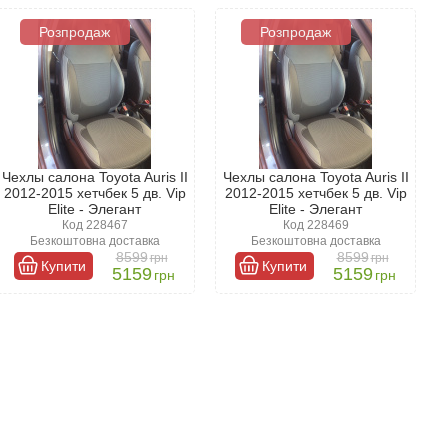
Розпродаж
Розпродаж
дорожчими і розкішними вважаються шкіряні вироби, які
ються текстильні чохли. Вони прості в догляді, зручні у
Чехлы салона Toyota Auris II
Чехлы салона Toyota Auris II
2012-2015 хетчбек 5 дв. Vip
2012-2015 хетчбек 5 дв. Vip
Elite - Элегант
Elite - Элегант
Код 228467
Код 228469
Безкоштовна доставка
Безкоштовна доставка
8599
8599
грн
грн
Купити
Купити
5159
5159
грн
грн