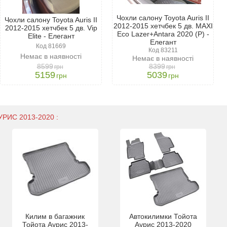
Чохли салону Toyota Auris II
Чохли салону Toyota Auris II
2012-2015 хетчбек 5 дв. MAXI
2012-2015 хетчбек 5 дв. Vip
Eco Lazer+Antara 2020 (P) -
Elite - Елегант
Елегант
Код 81669
Код 83211
Немає в наявності
Немає в наявності
8599
8399
грн
грн
5159
5039
грн
грн
УРИС 2013-2020 :
Килим в багажник
Автокилимки Тойота
Тойота Аурис 2013-
Аурис 2013-2020