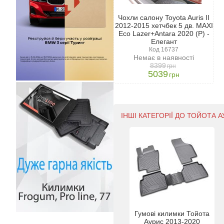
Чохли салону Toyota Auris II
2012-2015 хетчбек 5 дв. MAXI
Eco Lazer+Antara 2020 (P) -
Елегант
Код 16737
Немає в наявності
8399
грн
5039
грн
ІНШІ КАТЕГОРІЇ ДО ТОЙОТА А
Гумові килимки Тойота
Аурис 2013-2020