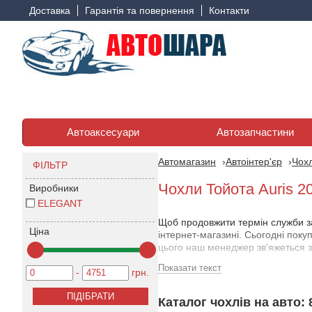
Доставка
Гарантія та повернення
Контакти
Автоаксесуари
Автозапчастини
Автомагазин
Автоінтер'єр
Чохл
ФІЛЬТР
Чохли Тойота Auris 2
Виробники
ELEGANT
Щоб продовжити термін служби за
Ціна
інтернет-магазині. Сьогодні поку
цього наш менеджер зв'яжеться з 
Показати текст
Ми пропонуємо широкий асортимен
-
грн.
Кольором
Каталог чохлів на авто: 
Матеріалом