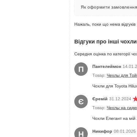
Як оформити замовлення 
Нажаль, поки що нема відгуків 
Відгуки про інші чохли
Середня оцінка по категорії чох
Пантелеймон
14.01.
П
Товар:
Чехлы для Тойо
Чохли для Toyota Hilu
Єремій
31.12.2024
Є
Товар:
Чехлы на сиден
Чохли Елегант на мій
Никифор
08.01.2025
Н