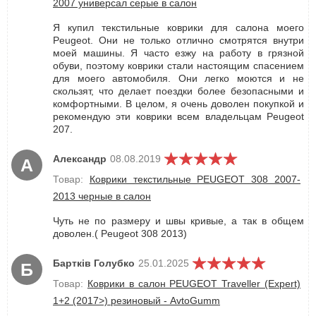
2007 универсал серые в салон
Я купил текстильные коврики для салона моего
Peugeot. Они не только отлично смотрятся внутри
моей машины. Я часто езжу на работу в грязной
обуви, поэтому коврики стали настоящим спасением
для моего автомобиля. Они легко моются и не
скользят, что делает поездки более безопасными и
комфортными. В целом, я очень доволен покупкой и
рекомендую эти коврики всем владельцам Peugeot
207.
Александр
08.08.2019
А
Товар:
Коврики текстильные PEUGEOT 308 2007-
2013 черные в салон
Чуть не по размеру и швы кривые, а так в общем
доволен.( Peugeot 308 2013)
Бартків Голубко
25.01.2025
Б
Товар:
Коврики в салон PEUGEOT Traveller (Expert)
1+2 (2017>) резиновый - AvtoGumm