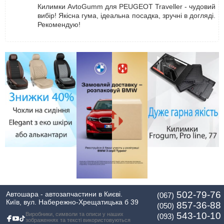
Килимки AvtoGumm для PEUGEOT Traveller - чудовий
вибір! Якісна гума, ідеальна посадка, зручні в догляді.
Рекомендую!
502-79-76
Автошара - автозапчастини в Києві.
(067)
Київ, вул. Набережно-Хрещатицька б 39
857-36-88
(050)
543-10-10
Виробники, символи та описи у наших
(093)
зображеннях та тексті використовуються