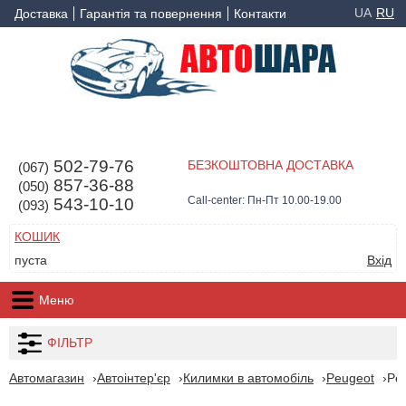
UA
RU
Доставка
Гарантія та повернення
Контакти
502-79-76
БЕЗКОШТОВНА ДОСТАВКА
(067)
857-36-88
(050)
Call-center: Пн-Пт 10.00-19.00
543-10-10
(093)
КОШИК
пуста
Вхід
Меню
ФІЛЬТР
Автомагазин
Автоінтер'єр
Килимки в автомобіль
Peugeot
Pe