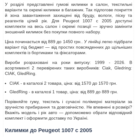
У розділі представлені гумові килимки в салон, текстильні
варіанти та окремі килимки в багажник. Так підлогове покриття
й зона завантаження захищені від бруду, вологи, піску та
реагентів цілий рік. Для Peugeot 1007 с 2005 доступні
комплекти на весь салон і окремі позиції — зручно замінити
зношений килимок без покупки повного набору.
Ціна починається від 889 до 1450 грн.. У лінійці легко підібрати
варіант під бюджет — від простих повсякденних до щільніших
комплектів із бортиками та фіксаторами.
Вироби розраховані на роки випуску: 1999 - 2026. В
асортименті 2 перевірених таких виробників: Ciak, Gledring:
CIAK, GledRing.
CIAK - в каталозі 2 товара, ціна: від 1570 до 1570 грн.
GledRing - в каталозі 1 товар, ціна: від 889 до 889 грн.
Порівняйте гуму, текстиль і сучасні полімерні матеріали за
зручністю прибирання та довговічністю. Не впевнені в розмірі?
Вкажіть модель і рік авто — допоможемо обрати відповідний
комплект і оформити доставку по Україні.
Килимки до Peugeot 1007 с 2005