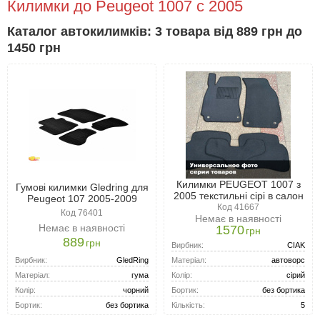
Килимки до Peugeot 1007 с 2005
Каталог автокилимків: 3 товара від 889 грн до
1450 грн
Килимки PEUGEOT 1007 з
Гумові килимки Gledring для
2005 текстильні сірі в салон
Peugeot 107 2005-2009
Код 41667
Код 76401
Немає в наявності
Немає в наявності
1570
грн
889
грн
Вирбник:
CIAK
Вирбник:
GledRing
Матеріал:
автоворс
Матеріал:
гума
Колір:
сірий
Колір:
чорний
Бортик:
без бортика
Бортик:
без бортика
Кількість:
5