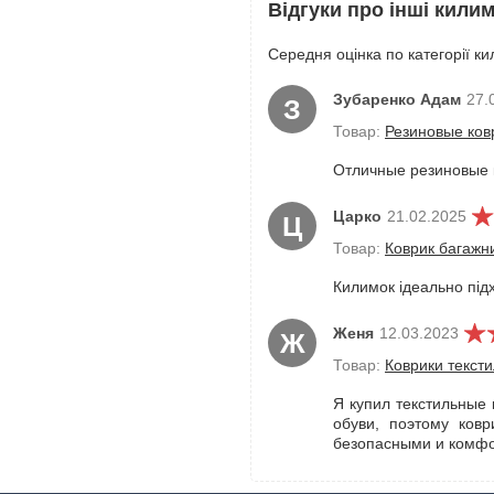
Відгуки про інші кили
Середня оцінка по категорії ки
Зубаренко Адам
27.
З
Товар:
Резиновые ковр
Отличные резиновые к
Царко
21.02.2025
Ц
Товар:
Коврик багажни
Килимок ідеально підх
Женя
12.03.2023
Ж
Товар:
Коврики текст
Я купил текстильные 
обуви, поэтому ков
безопасными и комфор