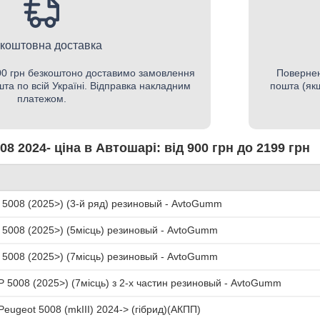
коштовна доставка
500 грн безкоштоно доставимо замовлення
Повернен
шта по всій Україні. Відправка накладним
пошта (якщ
платежом.
8 2024- ціна в Автошарі: від 900 грн до 2199 грн
5008 (2025>) (3-й ряд) резиновый - AvtoGumm
5008 (2025>) (5місць) резиновый - AvtoGumm
5008 (2025>) (7місць) резиновый - AvtoGumm
 5008 (2025>) (7місць) з 2-х частин резиновый - AvtoGumm
Peugeot 5008 (mkIII) 2024-> (гібрид)(АКПП)