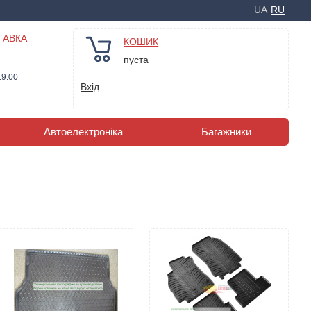
UA
RU
ТАВКА
КОШИК
пуста
19.00
Вхід
Автоелектроніка
Багажники