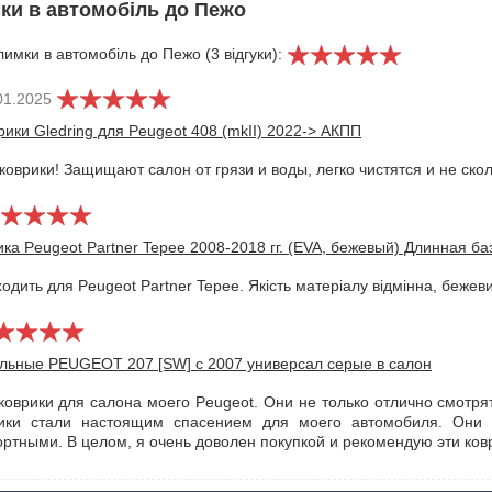
мки в автомобіль до Пежо
лимки в автомобіль до Пежо (3 відгуки):
01.2025
ики Gledring для Peugeot 408 (mkII) 2022-> АКПП
оврики! Защищают салон от грязи и воды, легко чистятся и не скол
ка Peugeot Partner Tepee 2008-2018 гг. (EVA, бежевый) Длинная ба
одить для Peugeot Partner Tepee. Якість матеріалу відмінна, бежеви
ильные PEUGEOT 207 [SW] с 2007 универсал серые в салон
коврики для салона моего Peugeot. Они не только отлично смотря
рики стали настоящим спасением для моего автомобиля. Они 
тными. В целом, я очень доволен покупкой и рекомендую эти ков