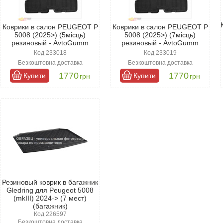
Коврики в салон PEUGEOT P
Коврики в салон PEUGEOT P
5008 (2025>) (5місць)
5008 (2025>) (7місць)
резиновый - AvtoGumm
резиновый - AvtoGumm
Код 233018
Код 233019
Безкоштовна доставка
Безкоштовна доставка
1770
1770
Купити
Купити
грн
грн
Резиновый коврик в багажник
Gledring для Peugeot 5008
(mkIII) 2024-> (7 мест)
(багажник)
Код 226597
Безкоштовна доставка