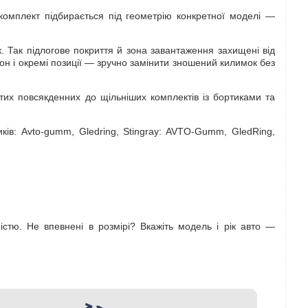
комплект підбирається під геометрію конкретної моделі —
к. Так підлогове покриття й зона завантаження захищені від
алон і окремі позиції — зручно замінити зношений килимок без
стих повсякденних до щільніших комплектів із бортиками та
ків: Avto-gumm, Gledring, Stingray: AVTO-Gumm, GledRing,
ністю. Не впевнені в розмірі? Вкажіть модель і рік авто —