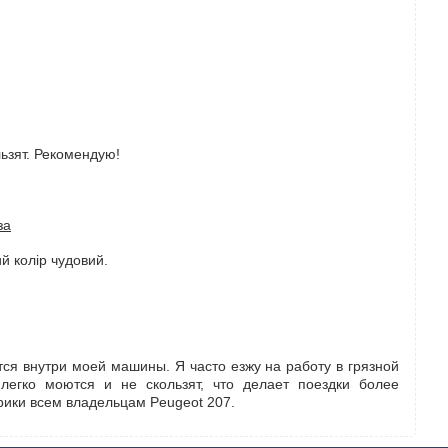
ьзят. Рекомендую!
за
й колір чудовий.
тся внутри моей машины. Я часто езжу на работу в грязной
легко моются и не скользят, что делает поездки более
рики всем владельцам Peugeot 207.