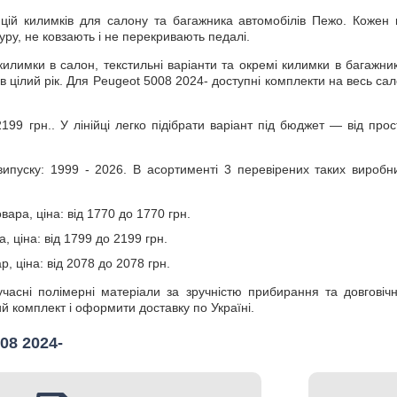
цій килимків для салону та багажника автомобілів Пежо. Кожен 
уру, не ковзають і не перекривають педалі.
 килимки в салон, текстильні варіанти та окремі килимки в багажни
тів цілий рік. Для Peugeot 5008 2024- доступні комплекти на весь с
199 грн.. У лінійці легко підібрати варіант під бюджет — від про
ипуску: 1999 - 2026. В асортименті 3 перевірених таких виробни
ара, ціна: від 1770 до 1770 грн.
а, ціна: від 1799 до 2199 грн.
р, ціна: від 2078 до 2078 грн.
сучасні полімерні матеріали за зручністю прибирання та довговіч
 комплект і оформити доставку по Україні.
08 2024-