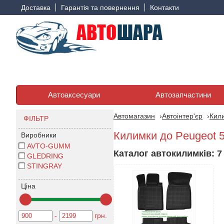
Доставка
Гарантія та повернення
Контакти
Автоаксесуари
Автозапчастини
Автомагазин
Автоінтер'єр
Кили
ФІЛЬТР
Килимки до Peugeot 5
Виробники
AVTO-GUMM
Каталог автокилимків: 7 
GLEDRING
STINGRAY
Ціна
-
грн.