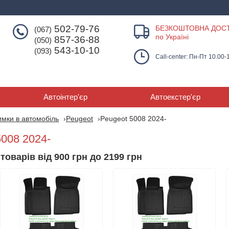
502-79-76
БЕЗКОШТОВНА ДОС
(067)
по Україні
857-36-88
(050)
543-10-10
(093)
Call-center: Пн-Пт 10.00-
Автоінтер'єр
Автоекстер'єр
мки в автомобіль
Peugeot
Peugeot 5008 2024-
008 2024-
товарів від 900 грн до 2199 грн