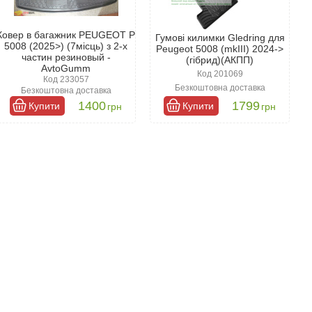
Ковер в багажник PEUGEOT P
Гумові килимки Gledring для
5008 (2025>) (7місць) з 2-х
Peugeot 5008 (mkIII) 2024->
частин резиновый -
(гібрид)(АКПП)
AvtoGumm
Код 201069
Код 233057
Безкоштовна доставка
Безкоштовна доставка
1400
1799
Купити
Купити
грн
грн