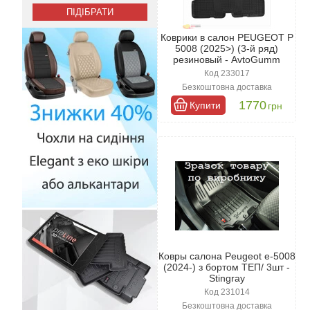
Коврики в салон PEUGEOT P
5008 (2025>) (3-й ряд)
резиновый - AvtoGumm
Код 233017
Безкоштовна доставка
1770
Купити
грн
Ковры салона Peugeot e-5008
(2024-) з бортом ТЕП/ 3шт -
Stingray
Код 231014
Безкоштовна доставка