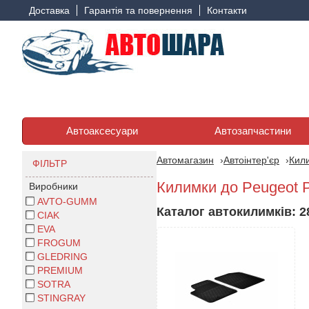
Доставка
Гарантія та повернення
Контакти
Автоаксесуари
Автозапчастини
Автомагазин
Автоінтер'єр
Кили
ФІЛЬТР
Килимки до Peugeot P
Виробники
AVTO-GUMM
Каталог автокилимків: 28
CIAK
EVA
FROGUM
GLEDRING
PREMIUM
SOTRA
STINGRAY