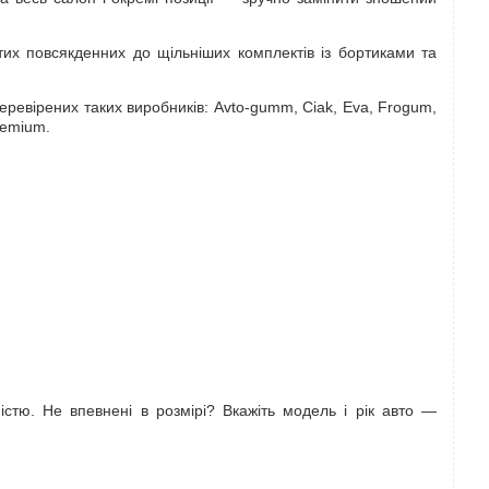
стих повсякденних до щільніших комплектів із бортиками та
перевірених таких виробників: Avto-gumm, Ciak, Eva, Frogum,
remium.
ністю. Не впевнені в розмірі? Вкажіть модель і рік авто —