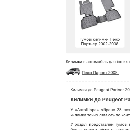
Гумові килимки Пежо
Партнер 2002-2008
Килимки в автомобіль для інших 
Пежо Парнет 2008-
Килимки до Peugeot Partner 200
Килимки до Peugeot Par
У «АвтоШара» зібрано 28 пози
килимки точно лягають по конт
У розділі представлені гумові
бруду, вологи, піску та реаге