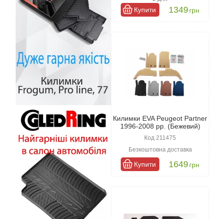
1349
Купити
грн
Килимки EVA Peugeot Partner
1996-2008 рр. (Бежевий)
Код 211475
Безкоштовна доставка
1649
Купити
грн