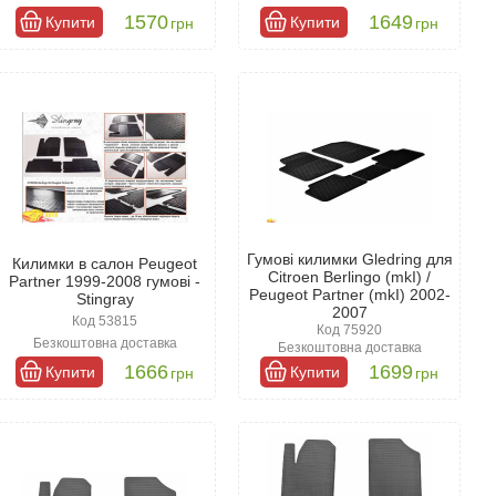
1570
1649
Купити
Купити
грн
грн
Гумові килимки Gledring для
Килимки в салон Peugeot
Citroen Berlingo (mkI) /
Partner 1999-2008 гумові -
Peugeot Partner (mkI) 2002-
Stingray
2007
Код 53815
Код 75920
Безкоштовна доставка
Безкоштовна доставка
1666
1699
Купити
Купити
грн
грн