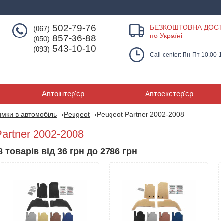
502-79-76
БЕЗКОШТОВНА ДОС
(067)
по Україні
857-36-88
(050)
543-10-10
(093)
Call-center: Пн-Пт 10.00-
Автоінтер'єр
Автоекстер'єр
мки в автомобіль
Peugeot
Peugeot Partner 2002-2008
artner 2002-2008
 товарів від 36 грн до 2786 грн