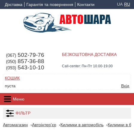
UA
RU
Доставка
Гарантія та повернення
Контакти
502-79-76
БЕЗКОШТОВНА ДОСТАВКА
(067)
857-36-88
(050)
Call-center: Пн-Пт 10.00-19.00
543-10-10
(093)
КОШИК
пуста
Вхід
Меню
ФІЛЬТР
Автомагазин
Автоінтер'єр
Килимки в автомобіль
Килимки в ба