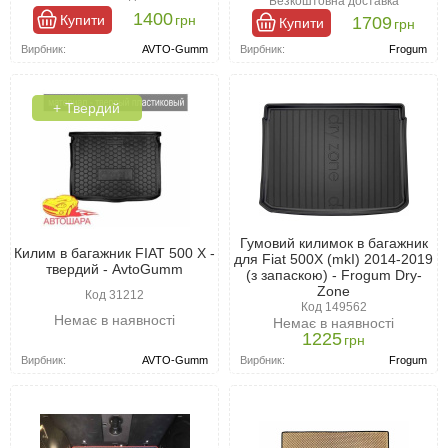
Безкоштовна доставка
легко очищаються навіть у дорозі за допомогою підручних
1400
Купити
грн
1709
Купити
грн
засобів. Кожен килимок для багажника Фиат 500 Х оснащений
Вирбник:
AVTO-Gumm
бортиками, які запобігають потраплянню забруднень на
Вирбник:
Frogum
оббивку. Це особливо корисно в разі розливу рідин, таких як
паливно-мастильні матеріали.
+ Твердий
Гумовий килимок в багажник
Килим в багажник FIAT 500 X -
для Fiat 500X (mkI) 2014-2019
твердий - AvtoGumm
(з запаскою) - Frogum Dry-
Zone
Код 31212
Код 149562
Немає в наявності
Немає в наявності
1225
грн
Вирбник:
AVTO-Gumm
Вирбник:
Frogum