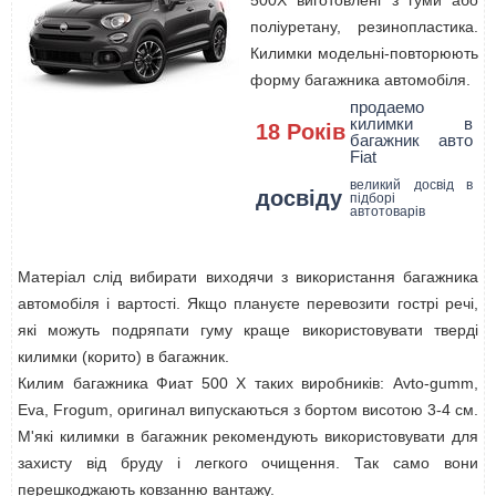
500X виготовлені з гуми або
поліуретану, резинопластика.
Килимки модельні-повторюють
форму багажника автомобіля.
продаемо
килимки в
18 Років
багажник авто
Fiat
великий досвід в
досвіду
підборі
автотоварів
Матеріал слід вибирати виходячи з використання багажника
автомобіля і вартості. Якщо плануєте перевозити гострі речі,
які можуть подряпати гуму краще використовувати тверді
килимки (корито) в багажник.
Килим багажника Фиат 500 Х таких виробників: Avto-gumm,
Eva, Frogum, оригинал випускаються з бортом висотою 3-4 см.
М'які килимки в багажник рекомендують використовувати для
захисту від бруду і легкого очищення. Так само вони
перешкоджають ковзанню вантажу.