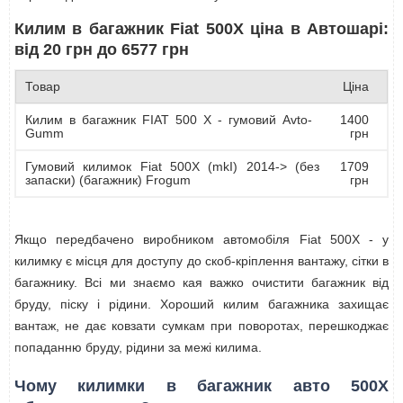
Килим в багажник Fiat 500X ціна в Автошарі:
від 20 грн до 6577 грн
Товар
Ціна
Килим в багажник FIAT 500 X - гумовий Avto-
1400
Gumm
грн
Гумовий килимок Fiat 500X (mkI) 2014-> (без
1709
запаски) (багажник) Frogum
грн
Якщо передбачено виробником автомобіля Fiat 500X - у
килимку є місця для доступу до скоб-кріплення вантажу, сітки в
багажнику. Всі ми знаємо кая важко очистити багажник від
бруду, піску і рідини. Хороший килим багажника захищає
вантаж, не дає ковзати сумкам при поворотах, перешкоджає
попаданню бруду, рідини за межі килима.
Чому килимки в багажник авто 500X