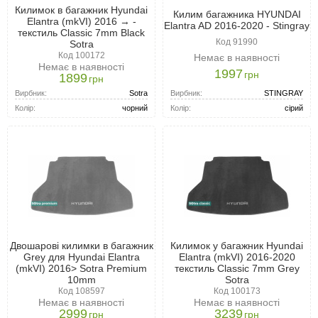
Килимок в багажник Hyundai
Килим багажника HYUNDAI
Elantra (mkVI) 2016 → -
Elantra AD 2016-2020 - Stingray
текстиль Classic 7mm Black
Код 91990
Sotra
Код 100172
Немає в наявності
Немає в наявності
1997
грн
1899
грн
Вирбник:
STINGRAY
Вирбник:
Sotra
Колір:
сірий
Колір:
чорний
Двошарові килимки в багажник
Килимок у багажник Hyundai
Grey для Hyundai Elantra
Elantra (mkVI) 2016-2020
(mkVI) 2016> Sotra Premium
текстиль Classic 7mm Grey
10mm
Sotra
Код 108597
Код 100173
Немає в наявності
Немає в наявності
2999
3239
грн
грн