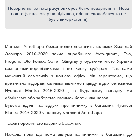
Повернення за наш рахунок через Легке повернення - Нова
пошта (якщо товар на підійшов, або не сподобався та не
був у використанні).
Магазин АвтоШара безкоштовно доставить килимок Хьюндай
Элантра 2016-2020 таких виробників: Avto-gumm, Eva,
Frogum, Oto konak, Sotra, Stingray у будь-яке місто України
компаніями-перевізниками і по Києву кур'єром. Так само
можливий самовивіз з нашого офісу. Ми гарантуємо, що
правильно підібрані килимки відмінно підійдуть для багажника
Hyundai Elantra 2016-2020 , в будь-якому випадку ми
обміняємо або заберемо килимок багажника назад.
Будемо вдячні за відгуки про килимку в багажник Hyundai
Elantra 2016-2020 у нашому магазині-АвтоШара.
Також перегляньте
коврик в багажник
.
Нажаль, поки що нема відгуків на килимки в багажник до