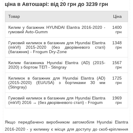
ціна в Автошарі: від 20 грн до 3239 грн
Товар
Ціна
Килим у багажник HYUNDAI Elantra 2016-2020 -
1400
гумовий Avto-Gumm
грн
Гумовий килимок в багажник для Hyundai Elantra
1348
(mkVI) 2015-2020 (без дворівневого статі)
грн
(багажник) - Frogum Dry-Zone
Килим багажника Hyundai Elantra (AD) (2015-
1567
2020) з бортом ТЕП - Stingray
грн
Килимок в багажник для Hyundai Elantra (AD)
1725
(2015-2020) (EU/USA) з бортиками 30 мм
грн
(Stingray)
Гумовий килимок в багажник для Hyundai Elantra
1969
(mkVI) 2016 → (без дворівневого статі) - Frogum
грн
Якщо передбачено виробником автомобіля Hyundai Elantra
2016-2020 - у килимку є місця для доступу до скоб-кріплення