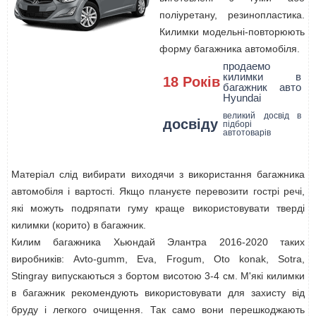
поліуретану, резинопластика.
Килимки модельні-повторюють
форму багажника автомобіля.
продаемо
килимки в
18 Років
багажник авто
Hyundai
великий досвід в
досвіду
підборі
автотоварів
Матеріал слід вибирати виходячи з використання багажника
автомобіля і вартості. Якщо плануєте перевозити гострі речі,
які можуть подряпати гуму краще використовувати тверді
килимки (корито) в багажник.
Килим багажника Хьюндай Элантра 2016-2020 таких
виробників: Avto-gumm, Eva, Frogum, Oto konak, Sotra,
Stingray випускаються з бортом висотою 3-4 см. М'які килимки
в багажник рекомендують використовувати для захисту від
бруду і легкого очищення. Так само вони перешкоджають