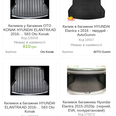
Килимок у багажник OTO
Килим в багажник HYUNDAI
KONAK HYUNDAI ELANTRA AD
Elantra з 2016 - твердий -
2016-... 583 Oto Konak
AvtoGumm
Код 226435
Код 19507
Немає в наявності
Немає в наявності
810
грн
Вирбник:
AVTO-Gumm
Вирбник:
Oto Konak
Килимок багажника Hyundai
Килимок в багажник HYUNDAI
Elantra 2015-2020р. (чорний,
ELANTRA AD 2016-... 583 Oto
EVA, поліуретановий)
Konak
Код 170072