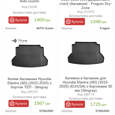
Avto-Gumm
2020 від магазину Автошара
статі) (багажник) - Frogum Dry-
Код 23248
Zone
У нашому магазині Автошара ви можете знайти якісні килимки
Код 147470
Безкоштовна доставка
для багажника Хьюндай Элантра 2016-2020 в широкому
Безкоштовна доставка
1400
Купити
грн
асортименті. Оскільки вони виготовлені під конкретну модель
1348
Купити
грн
автомобіля, вам не доведеться турбуватися про сумісність.
Вирбник:
AVTO-Gumm
Вирбник:
Frogum
Килимок ідеально лягає на своє місце, не залишаючи зазорів і
щілин, через які могли б проникати бруд або вода. Ці вироби
готові до використання відразу після розпакування, не
вимагаючи додаткових зусиль.
Килимок в багажник для
Килим багажника Hyundai
Hyundai Elantra (AD) (2015-
Elantra (AD) (2015-2020) з
2020) (EU/USA) з бортиками 30
бортом ТЕП - Stingray
мм (Stingray)
Код 165237
Код 198774
Безкоштовна доставка
Безкоштовна доставка
1567
Купити
грн
1725
Купити
грн
Вирбник:
STINGRAY
Вирбник:
STINGRAY