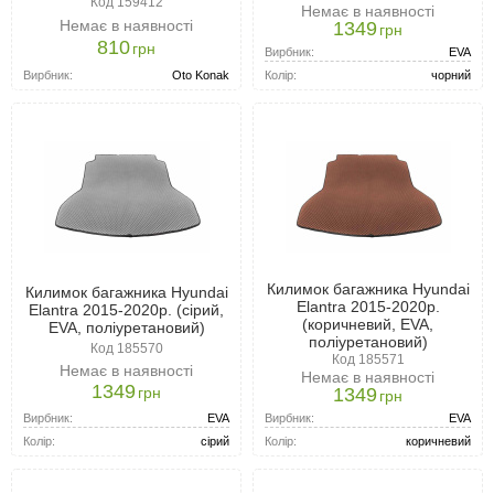
Код 159412
Немає в наявності
Немає в наявності
1349
грн
810
грн
Вирбник:
EVA
Вирбник:
Oto Konak
Колір:
чорний
Килимок багажника Hyundai
Килимок багажника Hyundai
Elantra 2015-2020р.
Elantra 2015-2020р. (сірий,
(коричневий, EVA,
EVA, поліуретановий)
поліуретановий)
Код 185570
Код 185571
Немає в наявності
Немає в наявності
1349
грн
1349
грн
Вирбник:
EVA
Вирбник:
EVA
Колір:
сірий
Колір:
коричневий