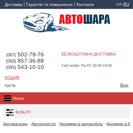
UA
RU
Доставка
Гарантія та повернення
Контакти
502-79-76
БЕЗКОШТОВНА ДОСТАВКА
(067)
857-36-88
(050)
Call-center: Пн-Пт 10.00-19.00
543-10-10
(093)
КОШИК
пуста
Вхід
Меню
ФІЛЬТР
Автомагазин
Автоінтер'єр
Килимки в автомобіль
Килимки в ба