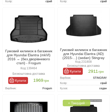
Колір:
сірий
Колір:
сірий
Гумовий килимок в багажник
Гумовий килимок в багажник
для Hyundai Elantra (AD)
для Hyundai Elantra (mkVI)
(2015-...) (sedan) Stingray
2016 → (без дворівневого
Код 231808
статі) - Frogum
Безкоштовна доставка
Код 139464
2911
Купити
грн
Безкоштовна доставка
Вирбник:
STINGRAY
1969
Купити
грн
Колір:
сірий
Вирбник:
Frogum
Кузов:
седан
+ Твердий