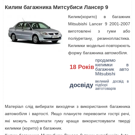
Килим багажника Митсубиси Лансер 9
Килим(корито) в багажник
Mitsubishi Lancer 9 2001-2007
виготовлені з гуми або
поліуретану, резинопластика.
Килимки модельні-повторюють
форму багажника автомобіля.
продаемо
килимки в
18 Років
багажник авто
Mitsubishi
великий досвід в
досвіду
підборі
автотоварів
Матеріал слід вибирати виходячи з використання багажника
автомобіля і вартості. Якщо плануєте перевозити гострі речі,
які можуть подряпати гуму краще використовувати тверді
килимки (корито) в багажник.