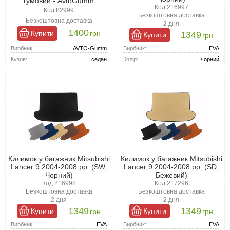
гумовий - AvtoGumm
просто витрусити або промити його під струменем води, і він
Код 216997
Код 82999
знову буде виглядати як новий. Ідеальний вибір - пластиковий,
Безкоштовна доставка
Безкоштовна доставка
2 дня
поліуретановий або гумовий килимок для багажника Митсубиси
1400
Купити
грн
1349
Лансер 9 .
Купити
грн
Вирбник:
AVTO-Gumm
Вирбник:
EVA
Кузов:
седан
Колір:
чорний
Килимок у багажник Mitsubishi
Килимок у багажник Mitsubishi
Lancer 9 2004-2008 рр. (SW,
Lancer 9 2004-2008 рр. (SD,
Чорний)
Бежевий)
Код 216998
Код 217296
Безкоштовна доставка
Безкоштовна доставка
2 дня
2 дня
1349
1349
Купити
Купити
грн
грн
Вирбник:
EVA
Вирбник:
EVA