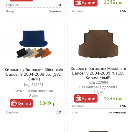
1349
Купити
грн
Вирбник:
EVA
Вирбник:
EVA
Колір:
бежевий
Коврик в багажник Mitsubishi
Килимок у багажник Mitsubishi
Lancer 9 2004-2008 гг. (SD,
Lancer 9 2004-2008 рр. (SW,
Коричневый)
Синій)
Код 223694
Код 218831
Безкоштовна доставка
Безкоштовна доставка
2 дня
2 дня
1349
Купити
грн
1349
Купити
грн
Вирбник:
EVA
Вирбник:
EVA
Колір:
коричневий