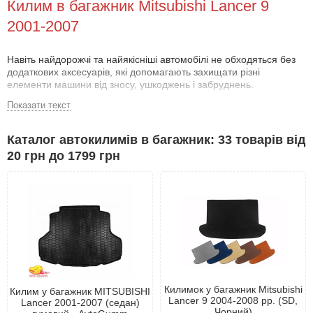
Килим в багажник Mitsubishi Lancer 9
2001-2007
Навіть найдорожчі та найякісніші автомобілі не обходяться без
додаткових аксесуарів, які допомагають захищати різні
елементи машини від зносу, ушкоджень і забруднень.
Показати текст
Чому варто купити килимок в багажник
Митсубиси Лансер 9
Каталог автокилимів в багажник: 33 товарів від
Не дивлячись на те, що автомобіль може використовуватися в
20 грн до 1799 грн
повсякденних цілях, багажне відділення все одно піддається
навантаженням. У ньому часто перевозять великі і важкі
предмети з гострими кутами, які можуть пошкодити як оббивку
підлоги, так і саму підлогу автомобіля. Такі пошкодження можуть
призвести до серйозних проблем, включно з корозією та іржею.
Якісний килимок для багажника Митсубиси Лансер 9 надійно
захистить ці частини автомобіля та подовжить їхній термін
служби.
Крім того, килимок для багажника Митсубиси Лансер 9
допомагає підтримувати чистоту в машині. Завдяки бортикам,
Килимок у багажник Mitsubishi
Килим у багажник MITSUBISHI
бруд залишається на поверхні килимка, і не потрапляє на
Lancer 9 2004-2008 рр. (SD,
Lancer 2001-2007 (седан)
підлогу. Догляд за килимком не складе труднощів - досить
Чорний)