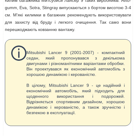
Килим багажника Митсубиси Лансер 9 таких виробників: Avto-
gumm, Eva, Sotra, Stingray випускаються з бортом висотою 3-4
см. М'які килимки в багажник рекомендують використовувати
для захисту від бруду і легкого очищення. Так само вони
перешкоджають ковзанню вантажу.
Mitsubishi Lancer 9 (2001-2007) - компактний
седан, який пропонувався з декількома
двигунами і різноманітними варіантами обробки.
Він проектувався як економічний автомобіль з
хорошою динамікою і керованістю.
В цілому, Mitsubishi Lancer 9 - це надійний і
економічний автомобіль, який підходить для
щоденного використання і подорожей.
Відрізняється спортивним дизайном, хорошою
динамікою і керованістю, а також зручністю і
безпекою в експлуатації.