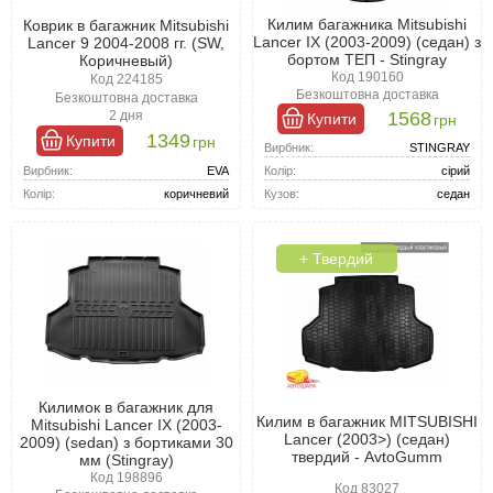
Килим багажника Mitsubishi
Коврик в багажник Mitsubishi
Lancer IX (2003-2009) (седан) з
Lancer 9 2004-2008 гг. (SW,
бортом ТЕП - Stingray
Коричневый)
Код 190160
Код 224185
Безкоштовна доставка
Безкоштовна доставка
1568
2 дня
Купити
грн
1349
Купити
грн
Вирбник:
STINGRAY
Вирбник:
EVA
Колір:
сірий
Колір:
коричневий
Кузов:
седан
+ Твердий
Килимок в багажник для
Килим в багажник MITSUBISHI
Mitsubishi Lancer IX (2003-
Lancer (2003>) (седан)
2009) (sedan) з бортиками 30
твердий - AvtoGumm
мм (Stingray)
Код 198896
Код 83027