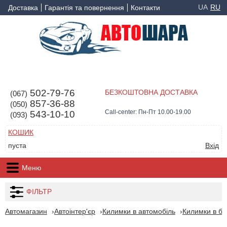
UA
RU
Доставка
Гарантія та повернення
Контакти
502-79-76
БЕЗКОШТОВНА ДОСТАВКА
(067)
857-36-88
(050)
Call-center: Пн-Пт 10.00-19.00
543-10-10
(093)
КОШИК
пуста
Вхід
Меню
ФІЛЬТР
Автомагазин
Автоінтер'єр
Килимки в автомобіль
Килимки в ба