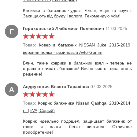
Килимки в багажник чудові! Якісні, міцні та зручні.
Захищають від бруду і вологи. Рекомендую усім!
Гороховський Любомисл Полянович
11.03.2025
Г
Товар:
Ковер в багажник NISSAN Juke 2015-2019
верхняя полка - резиновый Avto-Gumm
Блин, такие коврики в багажник взял - теперь не
страшно пачкать багажник! Вечно чисто, типа огонь
решение!
Андрухович Власта Тарасівна
07.03.2025
А
Товар:
Коврик багажника Nissan Qashqai 2010-2014
гг. (EVA, Серый)
Коврик идеально подошел, защищает багажник от
грязи и влаги. Легко чистится. Отличное
приобретение!