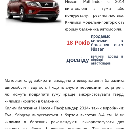
Nissan Pathfinder с 2014
виготовлені з гуми або
поліуретану, резинопластика.
Килимки модельні-повторюють
форму багажника автомобіля.
продаемо
килимки в
18 Років
багажник авто
Nissan
великий досвід в
досвіду
підборі
автотоварів
Матеріал слід вибирати виходячи з використання багажника
автомобіля і вартості. Якщо плануєте перевозити гострі речі,
які можуть подряпати гуму краще використовувати тверді
килимки (корито) в багажник.
Килим багажника Ниссан Пасфаиндер 2014- таких виробників:
Eva, Stingray випускаються з бортом висотою 3-4 см. М'які
килимки в багажник рекомендують використовувати для
захисту від бруду і легкого очищення. Так само вони