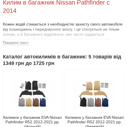
Килим в багажник Nissan Pathfinder с
2014
Кожен водій стикається з необхідністю захисту свого автомобіля
від пошкоджень і передчасного зносу, і це стосується не тільки
кузова, а й багажного відділення, яке часто піддається
навантаженню. В інтернет-магазині АвтоШара ви можете
Показати текст
придбати килимок у багажник Ниссан Пасфаиндер 2014- за
доступною ціною.
Каталог автокилимів в багажник: 5 товарів від
Продукція відрізняється відмінною якістю і доступна для будь-
1349 грн до 1725 грн
якого власника автомобіля. Асортимент товару досить широкий і
різноманітний.
Коврик у багажник Ниссан Пасфаиндер 2014-
Коврик для багажника Ниссан Пасфаиндер 2014- - це не просто
корисний аксесуар, а обов'язкова деталь для вашого
автомобіля. Він ефективно захищає багажник від бруду,
можливої корозії та механічних пошкоджень, а також виконує
декоративну функцію.
Килимок у багажник EVA Nissan
Килимок у багажник EVA Nissan
Крім того, килимок допомагає оновити зовнішній вигляд вашого
Pathfinder R52 2012-2021 рр.
Pathfinder R52 2012-2021 рр.
автомобіля, підкреслюючи смак власника. Тому під час вибору
(Чорний)
(бежевий)