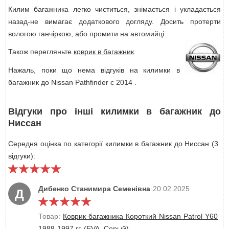
Килим багажника легко чиститься, знімається і укладається
назад-не вимагає додаткового догляду. Досить протерти
вологою ганчіркою, або промити на автомийці.
Також перегляньте
коврик в багажник
.
Нажаль, поки що нема відгуків на килимки в
багажник до Nissan Pathfinder с 2014 .
Відгуки про інші килимки в багажник до
Ниссан
Середня оцінка по категорії килимки в багажник до Ниссан (3
відгуки):
Дибенко Станимира Семенівна
20.02.2025
Д
Товар:
Коврик багажника Короткий Nissan Patrol Y60
1988-1997 гг. (EVA, Серый)