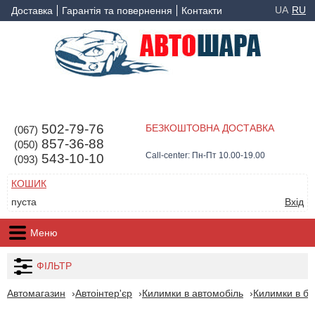
UA
RU
Доставка
Гарантія та повернення
Контакти
502-79-76
БЕЗКОШТОВНА ДОСТАВКА
(067)
857-36-88
(050)
Call-center: Пн-Пт 10.00-19.00
543-10-10
(093)
КОШИК
пуста
Вхід
Меню
ФІЛЬТР
Автомагазин
Автоінтер'єр
Килимки в автомобіль
Килимки в ба