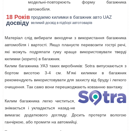
модельні-повторюють форму багажника
автомобіля.
18 Років
продаемо килимки в багажник авто UAZ
досвіду
великий досвід в підборі автотоварів
Матеріал слід вибирати виходячи з використання багажника
автомобіля і вартості. Якщо плануєте перевозити гострі речі,
які можуть подряпати гуму краще використовувати тверді
килимки (корито) в багажник.
Килим багажника УАЗ таких виробників: Sotra випускаються з
бортом висотою 3-4 см. М'які килимки в багажник
рекомендують використовувати для захисту від бруду і легкого
очищення. Так само вони перешкоджають ковзанню вантажу.
Килим багажника легко чиститься,
знімається і укладається назад-не
вимагає додаткового догляду. Досить протерти вологою
ганчіркою, або промити на автомийці.