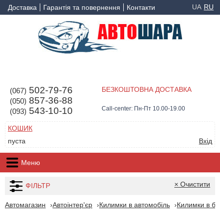
UA
RU
Доставка
Гарантія та повернення
Контакти
502-79-76
БЕЗКОШТОВНА ДОСТАВКА
(067)
857-36-88
(050)
Call-center: Пн-Пт 10.00-19.00
543-10-10
(093)
КОШИК
пуста
Вхід
Меню
× Очистити
ФІЛЬТР
Автомагазин
Автоінтер'єр
Килимки в автомобіль
Килимки в ба