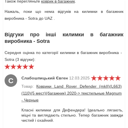
Також перегляньте
коврик в багажник
.
Нажаль, поки що нема відгуків на килимки в багажник
виробника - Sotra до UAZ .
Відгуки про інші килимки в багажник
виробника - Sotra
Середня оцінка по категорії килимки в багажник виробника -
Sotra (3 відгуки):
Слабошпицький Євген
12.03.2025
С
Товар:
Коврики Land Rover Defender (mkII)(L663)
(110)(5 мест)(багажник) 2020-> текстильные Magnum
- Черные
Класні килимки для Дефендера! Ідеально лягають,
міцні та виглядають стильно. Тепер багажник завжди
чистий і охайний.