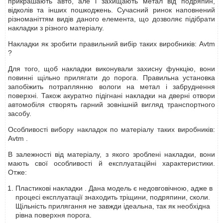
прикрашають авто, але і захищають метал від подряпин,
відколів та інших пошкоджень. Сучасний ринок наповнений
різноманіттям видів даного елемента, що дозволяє підібрати
накладки з різного матеріалу.
Накладки як зробити правильний вибір таких виробників: Avtm
?
Для того, щоб накладки виконували захисну функцію, вони
повинні щільно прилягати до порога. Правильна установка
запобіжить потраплянню вологи на метал і забруднення
поверхні. Також акуратно підігнані накладки на дверні отвори
автомобіля створять гарний зовнішній вигляд транспортного
засобу.
Особливості вибору накладок по матеріалу таких виробників:
Avtm .
В залежності від матеріалу, з якого зроблені накладки, вони
мають свої особливості й експлуатаційні характеристики.
Отже:
Пластикові накладки . Дана модель є недовговічною, адже в
процесі експлуатації знаходить тріщини, подряпини, сколи.
Щільність прилягання не завжди ідеальна, так як необхідна
рівна поверхня порога.