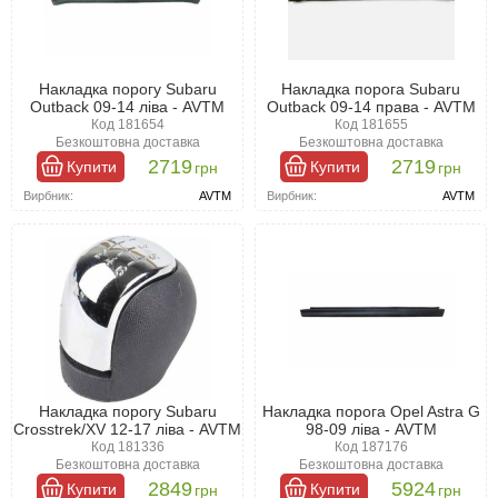
Накладка порогу Subaru
Накладка порога Subaru
Outback 09-14 ліва - AVTM
Outback 09-14 права - AVTM
Код 181654
Код 181655
Безкоштовна доставка
Безкоштовна доставка
2719
2719
Купити
Купити
грн
грн
Вирбник:
AVTM
Вирбник:
AVTM
Накладка порогу Subaru
Накладка порога Opel Astra G
Crosstrek/XV 12-17 ліва - AVTM
98-09 ліва - AVTM
Код 181336
Код 187176
Безкоштовна доставка
Безкоштовна доставка
2849
5924
Купити
Купити
грн
грн