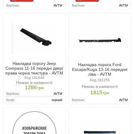
Вирбник:
AVTM
Вирбник:
AVTM
Накладка порогу Jeep
Накладка порога Ford
Compass 11-16 передні двері
Escape/Kuga 13-16 передня
права чорна текстура - AVTM
ліва - AVTM
Код 181648
Код 181255
Немає в наявності
Немає в наявності
1286
грн
1815
грн
Вирбник:
AVTM
Вирбник:
AVTM
Колір:
чорний