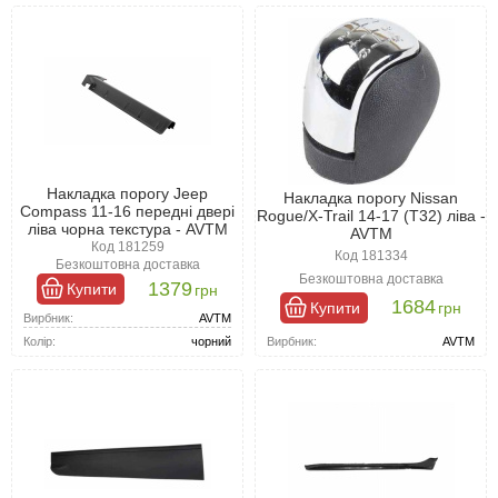
Накладка порогу Jeep
Накладка порогу Nissan
Compass 11-16 передні двері
Rogue/X-Trail 14-17 (T32) ліва -
ліва чорна текстура - AVTM
AVTM
Код 181259
Код 181334
Безкоштовна доставка
Безкоштовна доставка
1379
Купити
грн
1684
Купити
грн
Вирбник:
AVTM
Вирбник:
AVTM
Колір:
чорний