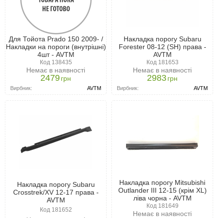
Для Тойота Prado 150 2009- /
Накладка порогу Subaru
Накладки на пороги (внутрішні)
Forester 08-12 (SH) права -
4шт - AVTM
AVTM
Код 138435
Код 181653
Немає в наявності
Немає в наявності
2479
2983
грн
грн
Вирбник:
AVTM
Вирбник:
AVTM
Накладка порогу Mitsubishi
Накладка порогу Subaru
Outlander III 12-15 (крім XL)
Crosstrek/XV 12-17 права -
ліва чорна - AVTM
AVTM
Код 181649
Код 181652
Немає в наявності