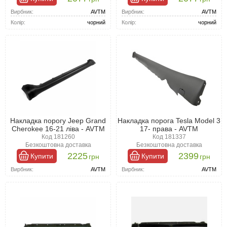
Вирбник:
AVTM
Вирбник:
AVTM
Колір:
чорний
Колір:
чорний
Накладка порогу Jeep Grand
Накладка порога Tesla Model 3
Cherokee 16-21 ліва - AVTM
17- права - AVTM
Код 181260
Код 181337
Безкоштовна доставка
Безкоштовна доставка
2225
2399
Купити
Купити
грн
грн
Вирбник:
AVTM
Вирбник:
AVTM