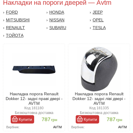
Накладки на пороги дверей — Avtm
FORD
HONDA
JEEP
MITSUBISHI
NISSAN
OPEL
RENAULT
SUBARU
TESLA
TОЙОТА
Накладка порога Renault
Накладка порога Renault
Dokker 12- задні праві двері -
Dokker 12- задні ліві двері -
AVTM
AVTM
Код 181180
Код 181335
Безкоштовна доставка
Безкоштовна доставка
787
787
Купити
Купити
грн
грн
Вирбник:
AVTM
Вирбник:
AVTM