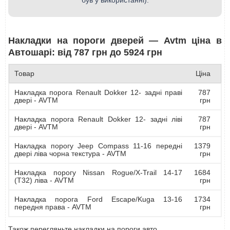
був у використанні).
Накладки на пороги дверей — Avtm ціна в
Автошарі: від 787 грн до 5924 грн
Товар
Ціна
Накладка порога Renault Dokker 12- задні праві
787
двері - AVTM
грн
Накладка порога Renault Dokker 12- задні ліві
787
двері - AVTM
грн
Накладка порогу Jeep Compass 11-16 передні
1379
двері ліва чорна текстура - AVTM
грн
Накладка порогу Nissan Rogue/X-Trail 14-17
1684
(T32) ліва - AVTM
грн
Накладка порога Ford Escape/Kuga 13-16
1734
передня права - AVTM
грн
Також перегляньте
накладки на пороги авто
.