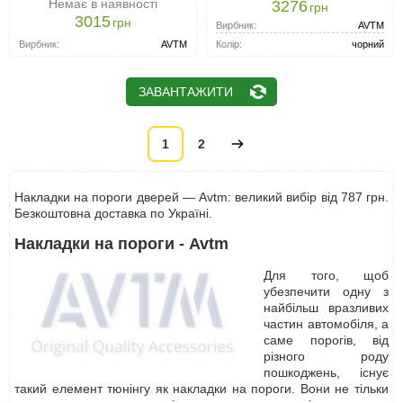
Немає в наявності
3276
грн
3015
грн
Вирбник:
AVTM
Вирбник:
AVTM
Колір:
чорний
ЗАВАНТАЖИТИ
1
2
Накладки на пороги дверей — Avtm: великий вибір від 787 грн.
Безкоштовна доставка по Україні.
Накладки на пороги - Avtm
Для того, щоб
убезпечити одну з
найбільш вразливих
частин автомобіля, а
саме порогів, від
різного роду
пошкоджень, існує
такий елемент тюнінгу як накладки на пороги. Вони не тільки