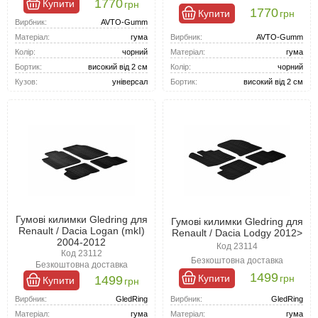
1770
Купити
грн
1770
Купити
грн
Вирбник:
AVTO-Gumm
Вирбник:
AVTO-Gumm
Матеріал:
гума
Матеріал:
гума
Колір:
чорний
Колір:
чорний
Бортик:
високий від 2 см
Бортик:
високий від 2 см
Кузов:
універсал
Гумові килимки Gledring для
Гумові килимки Gledring для
Renault / Dacia Logan (mkI)
Renault / Dacia Lodgy 2012>
2004-2012
Код 23114
Код 23112
Безкоштовна доставка
Безкоштовна доставка
1499
Купити
грн
1499
Купити
грн
Вирбник:
GledRing
Вирбник:
GledRing
Матеріал:
гума
Матеріал:
гума