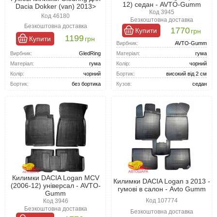
12) седан - AVTO-Gumm
Dacia Dokker (van) 2013>
Код 3945
Код 46180
Безкоштовна доставка
Безкоштовна доставка
1770
Купити
грн
1199
Купити
грн
Вирбник:
AVTO-Gumm
Вирбник:
GledRing
Матеріал:
гума
Матеріал:
гума
Колір:
чорний
Колір:
чорний
Бортик:
високий від 2 см
Бортик:
без бортика
Кузов:
седан
Килимки DACIA Logan MCV
Килимки DACIA Logan з 2013 -
(2006-12) універсал - AVTO-
гумові в салон - Avto Gumm
Gumm
Код 107774
Код 3946
Безкоштовна доставка
Безкоштовна доставка