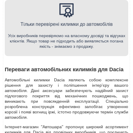
Тільки перевірені килимки до автомобілів
Усіх виробників перевіряємо на власному досвіді та відгуках
клієнтів. Якщо товар не підходить або виявляється погана
якість - знімаємо з продажу.
Переваги автомобільних килимків для Dacia
Автомобільні килимки Dacia являють собою комплексне
рішення для захисту і поліпшення інтер'єру вашого
автомобіля. Дані аксесуари забезпечують надійний захист
підлогового покриття від механічних пошкоджень, що
виникають при повсякденній експлуатації. Спеціально
розроблена конструкція ефективно запобігає утворенню
корозії і появі вогнищ іржі, істотно продовжуючи термін служби
автомобіля.
Інтернет-магазин "Автошара" пропонує широкий асортимент
килимків для Dacia від провідних виробників, що поєднують