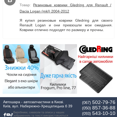
Товар:
Резиновые коврики Gledring для Renault /
Dacia Logan (mkI) 2004-2012
Я купил резиновые коврики Gledring для своего
Renault Logan и они превзошли мои ожидания.
Коврики отлично подходят по размеру и прочны.
502-79-76
Автошара - автозапчастини в Києві.
(067)
Київ, вул. Набережно-Хрещатицька б 39
857-36-88
(050)
543-10-10
Виробники, символи та описи у наших
(093)
зображеннях та тексті використовуються