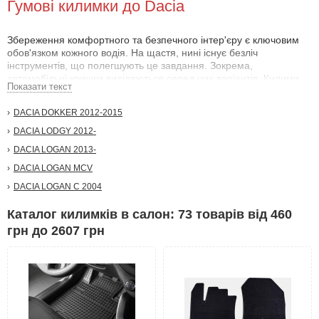
Гумові килимки до Dacia
Збереження комфортного та безпечного інтер'єру є ключовим
обов'язком кожного водія. На щастя, нині існує безліч
інструментів, що полегшують це завдання. Зокрема,
автомобільні кришки виділяються серед цих варіантів. Килими
Показати текст
Jilly MK Cross також відіграють важливу роль у підтримці кабіни.
Ці сучасні килими практичні і привабливі з точки зору естетики,
DACIA DOKKER 2012-2015
захищаючи оббивку і підлогу від подряпин і зносу. Вони також
допомагають запобігти пошкодженням від тріщин та інших
DACIA LODGY 2012-
механічних ударів. Крім того, купівля килимів Jilly MK-Cross має
DACIA LOGAN 2013-
вирішальне значення для захисту інтер'єру від іржі та корозії,
допомагаючи втримати вологу від потрапляння в салон взуття.
DACIA LOGAN MCV
DACIA LOGAN С 2004
Каталог килимків в салон: 73 товарів від 460
грн до 2607 грн