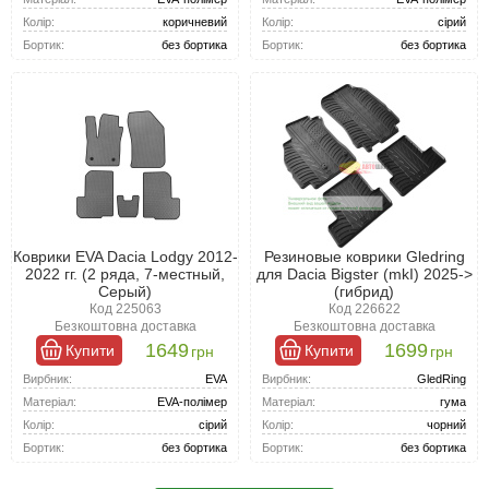
Колір:
коричневий
Колір:
сірий
Бортик:
без бортика
Бортик:
без бортика
Коврики EVA Dacia Lodgy 2012-
Резиновые коврики Gledring
2022 гг. (2 ряда, 7-местный,
для Dacia Bigster (mkI) 2025->
Серый)
(гибрид)
Код 225063
Код 226622
Безкоштовна доставка
Безкоштовна доставка
1649
1699
Купити
Купити
грн
грн
Вирбник:
EVA
Вирбник:
GledRing
Матеріал:
EVA-полімер
Матеріал:
гума
Колір:
сірий
Колір:
чорний
Бортик:
без бортика
Бортик:
без бортика