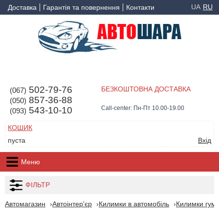
UA
RU
Доставка
Гарантія та повернення
Контакти
502-79-76
БЕЗКОШТОВНА ДОСТАВКА
(067)
857-36-88
(050)
Call-center: Пн-Пт 10.00-19.00
543-10-10
(093)
КОШИК
пуста
Вхід
Меню
ФІЛЬТР
Автомагазин
Автоінтер'єр
Килимки в автомобіль
Килимки гумо