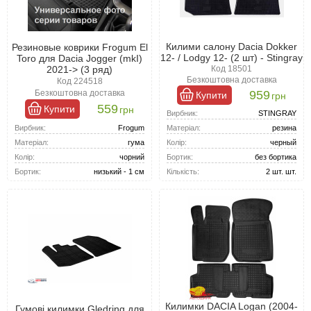
Килими салону Dacia Dokker
Резиновые коврики Frogum El
12- / Lodgy 12- (2 шт) - Stingray
Toro для Dacia Jogger (mkI)
2021-> (3 ряд)
Код 18501
Безкоштовна доставка
Код 224518
959
Безкоштовна доставка
Купити
грн
559
Купити
грн
Вирбник:
STINGRAY
Вирбник:
Frogum
Матеріал:
резина
Матеріал:
гума
Колір:
черный
Колір:
чорний
Бортик:
без бортика
Бортик:
низький - 1 см
Кількість:
2 шт. шт.
Килимки DACIA Logan (2004-
Гумові килимки Gledring для