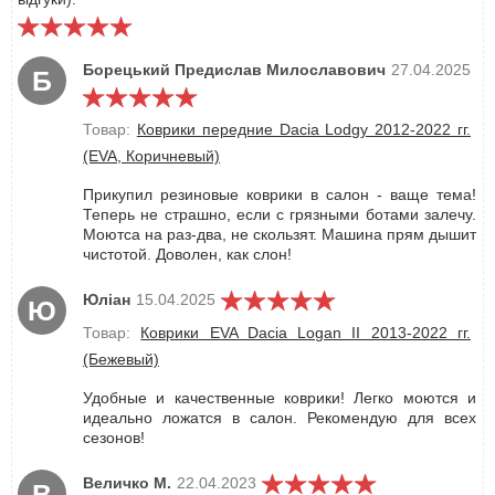
Борецький Предислав Милославович
27.04.2025
Б
Товар:
Коврики передние Dacia Lodgy 2012-2022 гг.
(EVA, Коричневый)
Прикупил резиновые коврики в салон - ваще тема!
Теперь не страшно, если с грязными ботами залечу.
Моютса на раз-два, не скользят. Машина прям дышит
чистотой. Доволен, как слон!
Юліан
15.04.2025
Ю
Товар:
Коврики EVA Dacia Logan II 2013-2022 гг.
(Бежевый)
Удобные и качественные коврики! Легко моются и
идеально ложатся в салон. Рекомендую для всех
сезонов!
Величко М.
22.04.2023
В