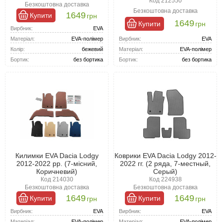
Код 212550
Безкоштовна доставка
Безкоштовна доставка
1649
Купити
грн
1649
Купити
грн
Вирбник:
EVA
Вирбник:
EVA
Матеріал:
EVA-полімер
Матеріал:
EVA-полімер
Колір:
бежевий
Бортик:
без бортика
Бортик:
без бортика
Килимки EVA Dacia Lodgy
Коврики EVA Dacia Lodgy 2012-
2012-2022 рр. (7-місний,
2022 гг. (2 ряда, 7-местный,
Коричневий)
Серый)
Код 214030
Код 224938
Безкоштовна доставка
Безкоштовна доставка
1649
1649
Купити
Купити
грн
грн
Вирбник:
EVA
Вирбник:
EVA
Матеріал:
EVA-полімер
Матеріал:
EVA-полімер