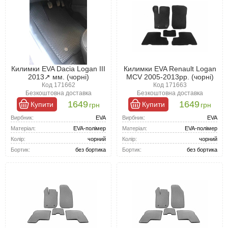
Килимки EVA Dacia Logan III
Килимки EVA Renault Logan
2013↗ мм. (чорні)
MCV 2005-2013рр. (чорні)
Код 171662
Код 171663
Безкоштовна доставка
Безкоштовна доставка
1649
1649
Купити
Купити
грн
грн
Вирбник:
EVA
Вирбник:
EVA
Матеріал:
EVA-полімер
Матеріал:
EVA-полімер
Колір:
чорний
Колір:
чорний
Бортик:
без бортика
Бортик:
без бортика