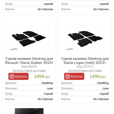
Колір:
чорний
Колір:
чорний
Бортик:
без бортика
Бортик:
без бортика
Гумові килимки Gledring для
Гумові килимки Gledring для
Renault / Dacia Dokker 2013>
Dacia Logan (mkII) 2013>
Код 46179
Код 107771
Безкоштовна доставка
Безкоштовна доставка
1499
1499
Купити
Купити
грн
грн
Вирбник:
GledRing
Вирбник:
GledRing
Матеріал:
гума
Матеріал:
гума
Колір:
чорний
Колір:
чорний
Бортик:
без бортика
Бортик:
без бортика