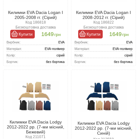
Килимки EVA Dacia Logan I
Килимки EVA Dacia Logan I
2005-2008 гг. (Сірий)
2008-2012 гг. (Сірий)
Код 186818
Код 186822
Безкоштовна доставка
Безкоштовна доставка
1649
1649
Купити
Купити
грн
грн
Вирбник:
EVA
Вирбник:
EVA
Матеріал:
EVA-полімер
Матеріал:
EVA-полімер
Колір:
сірий
Колір:
сірий
Бортик:
без бортика
Бортик:
без бортика
Килимки EVA Dacia Lodgy
Килимки EVA Dacia Lodgy
2012-2022 рр. (7-ми місний,
2012-2022 рр. (7-ми місний,
Бежевий)
Синій)
Код 211071