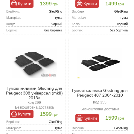
1399
1499
Купити
Купити
грн
грн
Вирбник:
GledRing
Вирбник:
GledRing
Матеріал:
гума
Матеріал:
гума
Колір:
чорний
Колір:
чорний
Бортик:
без бортика
Бортик:
без бортика
Гумові килимки Gledring для
Гумові килимки Gledring для
Peugeot 308 універсал (mkII)
Peugeot 407 2004-2010
2013>
Код 355
Код 299
Безкоштовна доставка
Безкоштовна доставка
1599
Купити
грн
1599
Купити
грн
Вирбник:
GledRing
Вирбник:
GledRing
Матеріал:
гума