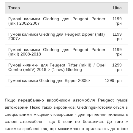
Товар
Ціна
Гумові килимки Gledring для Peugeot Partner
1199
(mkI) 2002-2007
грн
Гумові килимки Gledring для Peugeot Bipper (mkI)
1199
2007>
грн
Гумові килимки Gledring для Peugeot Partner
1199
(mkII) 2008-2018
грн
Гумові килимки для Peugeot Rifter (mkIII) / Opel
1299
Combo (mkIV) 2018-> (1 row) Gledring
грн
Гумові килимки Gledring для Bipper 2008>
1399 грн
Якщо передбачено виробником автомобіля Peugeot гумові
автоковрики Пежо таких виробників: Gledringвиготовляються зі
спеціальними місцями-люверсами - для кріплення килимка в
салоні атвомобіля - що б вони не бовталися. До того ж
килимки зроблені так, що максимлаьно прилягають до стінок