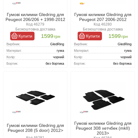
Гумові килимки Gledring для
Гумові килимки Gledring для
Peugeot 206/206 + 1998-2012
Peugeot 207 2006-2012
Код 46279
Код 46280
Безкоштовна доставка
Безкоштовна доставка
1599
1599
Купити
Купити
грн
грн
Вирбник:
GledRing
Вирбник:
GledRing
Матеріал:
гума
Матеріал:
гума
Колір:
чорний
Колір:
чорний
Бортик:
без бортика
Бортик:
без бортика
Гумові килимки Gledring для
Гумові килимки Gledring для
Peugeot 308 хетчбек (mkII)
Peugeot 208 (5 door) 2012>
2013>
Код 46281