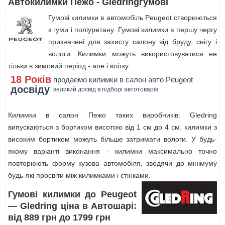
Автокилимки Пежо - Gledringгумові
Гумові килимки в автомобіль Peugeot створюються
з гуми і поліуретану. Гумові килимки в першу чергу
призначені для захисту салону від бруду, снігу і
вологи. Килимки можуть використовуватися не
тільки в зимовий період - але і влітку.
18 Років
продаемо килимки в салон авто Peugeot
досвіду
великий досвід в підборі автотоварів
Килимки в салон Пежо таких виробників: Gledring
випускаються з бортиком висотою від 1 см до 4 см. килимки з
високим бортиком можуть більше затримати вологи. У будь-
якому варіанті виконання - килимки максимально точно
повторюють форму кузова автомобіля, зводячи до мінімуму
будь-які просвіти між килимками і стінками.
Гумові килимки до Peugeot
— Gledring ціна в Автошарі:
від 889 грн до 1799 грн