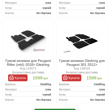
Матеріал:
гума
Матеріал:
гума
Колір:
чорний
Колір:
чорний
Бортик:
без бортика
Бортик:
без бортика
Гумові килимки для Peugeot
Гумові килимки Gledring для
Rifter (mkI) 2018> Gledring
Peugeot 301 2012>
Код 124072
Код 138418
Безкоштовна доставка
Безкоштовна доставка
1599
1599
Купити
Купити
грн
грн
Вирбник:
GledRing
Вирбник:
GledRing
Матеріал:
гума
Матеріал:
гума
Колір:
чорний
Колір:
чорний
Бортик:
без бортика
Бортик:
без бортика