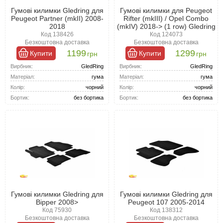
Гумові килимки Gledring для
Гумові килимки для Peugeot
Peugeot Partner (mkII) 2008-
Rifter (mkIII) / Opel Combo
2018
(mkIV) 2018-> (1 row) Gledring
Код 138426
Код 124073
Безкоштовна доставка
Безкоштовна доставка
1199
1299
Купити
Купити
грн
грн
Вирбник:
GledRing
Вирбник:
GledRing
Матеріал:
гума
Матеріал:
гума
Колір:
чорний
Колір:
чорний
Бортик:
без бортика
Бортик:
без бортика
Гумові килимки Gledring для
Гумові килимки Gledring для
Bipper 2008>
Peugeot 107 2005-2014
Код 75930
Код 138312
Безкоштовна доставка
Безкоштовна доставка