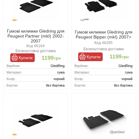
Гумові килимки Gledring для
Гумові килимки Gledring для
Peugeot Partner (mkI) 2002-
Peugeot Bipper (mkI) 2007>
2007
Код 46285
Код 46164
Безкоштовна доставка
Безкоштовна доставка
1199
Купити
грн
1199
Купити
грн
Вирбник:
GledRing
Вирбник:
GledRing
Матеріал:
гума
Матеріал:
гума
Колір:
чорний
Колір:
чорний
Бортик:
без бортика
Бортик:
без бортика