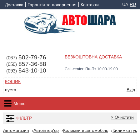
UA
RU
Доставка
Гарантія та повернення
Контакти
502-79-76
БЕЗКОШТОВНА ДОСТАВКА
(067)
857-36-88
(050)
Call-center: Пн-Пт 10.00-19.00
543-10-10
(093)
КОШИК
пуста
Вхід
Меню
× Очистити
ФІЛЬТР
Автомагазин
Автоінтер'єр
Килимки в автомобіль
Килимки гумо