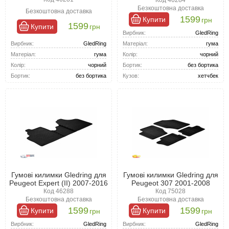
Код 46284
Безкоштовна доставка
Безкоштовна доставка
1599
Купити
грн
1599
Купити
грн
Вирбник:
GledRing
Вирбник:
GledRing
Матеріал:
гума
Матеріал:
гума
Колір:
чорний
Колір:
чорний
Бортик:
без бортика
Бортик:
без бортика
Кузов:
хетчбек
Гумові килимки Gledring для
Гумові килимки Gledring для
Peugeot Expert (II) 2007-2016
Peugeot 307 2001-2008
Код 46288
Код 75028
Безкоштовна доставка
Безкоштовна доставка
1599
1599
Купити
Купити
грн
грн
Вирбник:
GledRing
Вирбник:
GledRing