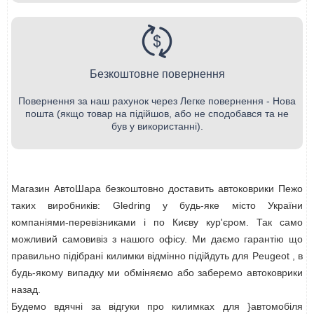
Безкоштовне повернення
Повернення за наш рахунок через Легке повернення - Нова
пошта (якщо товар на підійшов, або не сподобався та не
був у використанні).
Магазин АвтоШара безкоштовно доставить автоковрики Пежо
таких виробників: Gledring у будь-яке місто України
компаніями-перевізниками і по Києву кур'єром. Так само
можливий самовивіз з нашого офісу. Ми даємо гарантію що
правильно підібрані килимки відмінно підійдуть для Peugeot , в
будь-якому випадку ми обміняємо або заберемо автоковрики
назад.
Будемо вдячні за відгуки про килимках для }автомобіля