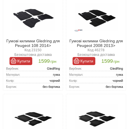
Гумові килимки Gledring для
Гумові килимки Gledring для
Peugeot 108 2014>
Peugeot 2008 2013>
Код 23150
Код 46278
Безкоштовна доставка
Безкоштовна доставка
1599
1599
Купити
Купити
грн
грн
Вирбник:
GledRing
Вирбник:
GledRing
Матеріал:
гума
Матеріал:
гума
Колір:
чорний
Колір:
чорний
Бортик:
без бортика
Бортик:
без бортика