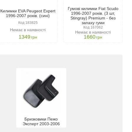
Гумові килимки Fiat Scudo
Килимки EVA Peugeot Expert
1996-2007 років. (3 шт,
1996-2007 років. (сині)
Stingray) Premium - без
запаху гуми
Код 183825
Код 167062
Немає в наявності
Немає в наявності
1349
1660
грн
грн
Бризковики Пежо
Эксперт 2003-2006