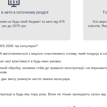
 в авто в поточному розділі
Ті
мків на будь-який бюджет та авто від 476
Усіх виро
грн до 2075 грн
клієнтів. Я
03-2006 так популярні?
 виготовляються з міцного пластикового сплаву, який поєднує в соб
ає свої властивості в будь-яких умовах.
умній обробці, килимки стійкі до тривалої експлуатації і не втрачаю
озів.
ь дає змогу уникнути частої заміни аксесуара.
луатації в будь-яку пору року. Вони не тільки захищають салон від 