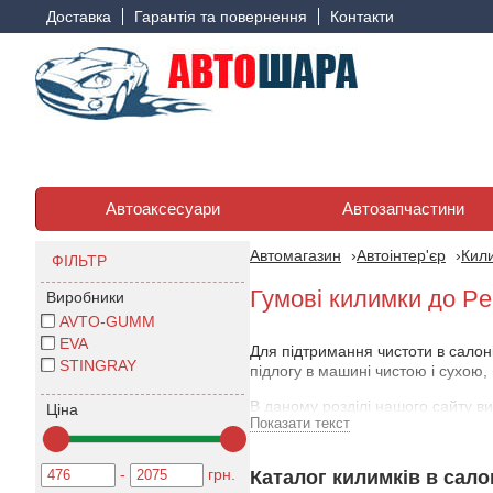
Доставка
Гарантія та повернення
Контакти
Автоаксесуари
Автозапчастини
Автомагазин
Автоінтер'єр
Кили
ФІЛЬТР
Гумові килимки до Pe
Виробники
AVTO-GUMM
EVA
Для підтримання чистоти в салоні
STINGRAY
підлогу в машині чистою і сухою,
В даному розділі нашого сайту ви
Ціна
Показати текст
ефективно запобігають потраплян
залишається всередині килимка, 
-
грн.
Каталог килимків в салон
Практичність - це лише одна сто