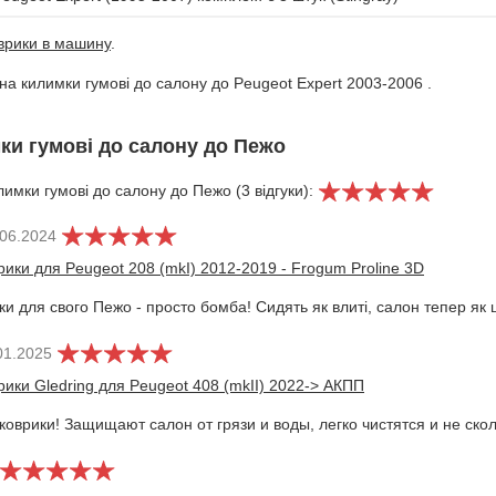
оврики в машину
.
 на килимки гумові до салону до Peugeot Expert 2003-2006 .
мки гумові до салону до Пежо
лимки гумові до салону до Пежо (3 відгуки):
.06.2024
ики для Peugeot 208 (mkI) 2012-2019 - Frogum Proline 3D
ки для свого Пежо - просто бомба! Сидять як влиті, салон тепер як 
01.2025
ики Gledring для Peugeot 408 (mkII) 2022-> АКПП
оврики! Защищают салон от грязи и воды, легко чистятся и не скол