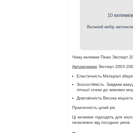
10 килимків
Великий вибір автокили
Чому килимки Пежо Эксперт 20
Автокилимки
Эксперт 2003-2006
Еластичність.Матеріал зберіг
Зносостійкість. Завдяки ваку
літньої спеки до зимових мор
Довговічність.Висока міцніст
Практичність цілий рік.
Ці килимки підходять для експ
незалежно від погодних умов.