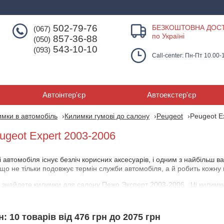
502-79-76
БЕЗКОШТОВНА ДОС
(067)
по Україні
857-36-88
(050)
543-10-10
(093)
Call-center: Пн-Пт 10.00-
Автоінтер'єр
Автоекстер'єр
мки в автомобіль
Килимки гумові до салону
Peugeot
Peugeot E
ugeot Expert 2003-2006
 автомобіля існує безліч корисних аксесуарів, і одним з найбільш 
 що не тільки подовжує термін служби автомобіля, а й робить кожн
 знайдете килимки для салону Пежо Эксперт 2003-2006 . Ці килимки 
ню пилу, піску, води та інших рідин на підлогу. Завдяки цьому при
який легко вийняти та очистити.
: 10 товарів від 476 грн до 2075 грн
рона питання. Не менш важливий і естетичний аспект. Сучасні вир