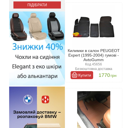
різних матеріалів, які покращують
оновлення не залишиться непоміче
Килимки в салон PEUGEOT
Expert (1995-2004) гумові -
AvtoGumm
Код 45656
Безкоштовна доставка
1770
Купити
грн