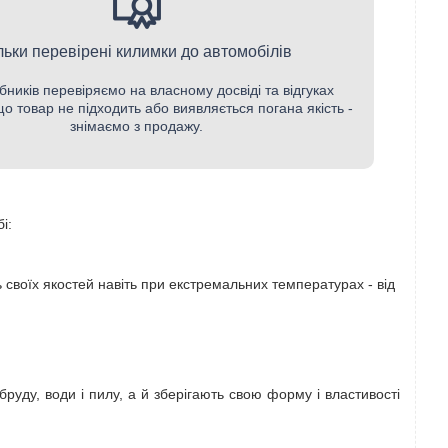
льки перевірені килимки до автомобілів
бників перевіряємо на власному досвіді та відгуках
кщо товар не підходить або виявляється погана якість -
знімаємо з продажу.
і:
ть своїх якостей навіть при екстремальних температурах - від
бруду, води і пилу, а й зберігають свою форму і властивості