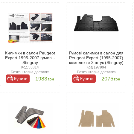
 зовнішній вигляд салону. Ви можете вибрати з безлічі колірних ріше
ним, і поїздки стануть ще приємнішими як для водія, так і для пас
Килимки в салон Peugeot
Гумові килимки в салон для
Expert 1995-2007 гумові -
Peugeot Expert (1995-2007)
Stingray
комплект з 3 штук (Stingray)
Код 53814
Код 197994
Безкоштовна доставка
Безкоштовна доставка
1983
2075
Купити
Купити
грн
грн