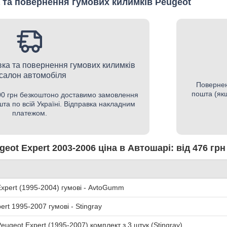
 та повернення гумових килимків Peugeot
ка та повернення гумових килимків
 салон автомобіля
Повернен
пошта (якщ
500 грн безкоштоно доставимо замовлення
шта по всій Україні. Відправка накладним
платежом.
eot Expert 2003-2006 ціна в Автошарі: від 476 грн
pert (1995-2004) гумові - AvtoGumm
rt 1995-2007 гумові - Stingray
eugeot Expert (1995-2007) комплект з 3 штук (Stingray)