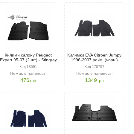
нь: чорного, коричневого, сірого або навіть бежевого. Таке
ажирів.
Килими салону Peugeot
Килимки EVA Citroen Jumpy
Expert 95-07 (2 шт) - Stingray
1996-2007 років. (чорні)
Код 18591
Код 170797
Немає в наявності
Немає в наявності
476
1349
грн
грн