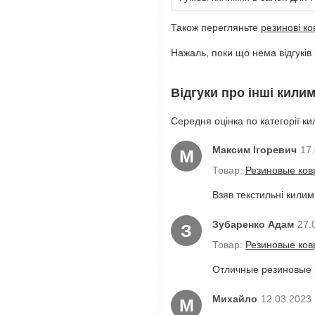
Також перегляньте
резинові к
Нажаль, поки що нема відгуків
Відгуки про інші кили
Середня оцінка по категорії ки
Максим Ігоревич
17
М
Товар:
Резиновые ковр
Взяв текстильні килим
Зубаренко Адам
27.
З
Товар:
Резиновые ковр
Отличные резиновые к
Михайло
12.03.2023
М