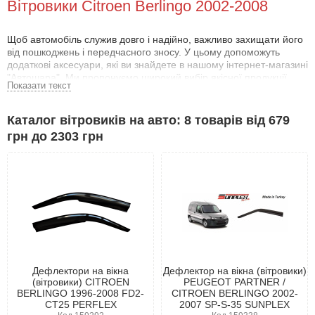
Вітровики Citroen Berlingo 2002-2008
Щоб автомобіль служив довго і надійно, важливо захищати його
від пошкоджень і передчасного зносу. У цьому допоможуть
додаткові аксесуари, які ви знайдете в нашому інтернет-магазині
"Автошара". Ми пропонуємо широкий вибір якісної продукції,
Показати текст
щоб задовольнити потреби кожного автовласника.
Зокрема, у нас ви можете придбати вітровики для Ситроен
Каталог вітровиків на авто: 8 товарів від 679
Берлинго 2002-2008 . Ці аксесуари розроблені спеціально для
грн до 2303 грн
даної моделі, що гарантує повну відповідність розмірів і
параметрів автомобіля. Така точність полегшує встановлення та
забезпечує ідеальну сумісність.
Для виробництва дефлекторів використані високоякісні
матеріали та сучасні технології. Це робить аксесуари
довговічними, даючи змогу їм зберігати свої властивості та
зовнішній вигляд упродовж багатьох років.
Дефлектори на вікна
Дефлектор на вікна (вітровики)
(вітровики) CITROEN
PEUGEOT PARTNER /
BERLINGO 1996-2008 FD2-
CITROEN BERLINGO 2002-
CT25 PERFLEX
2007 SP-S-35 SUNPLEX