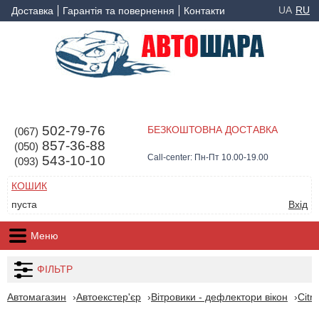
UA
RU
Доставка
Гарантія та повернення
Контакти
502-79-76
БЕЗКОШТОВНА ДОСТАВКА
(067)
857-36-88
(050)
Call-center: Пн-Пт 10.00-19.00
543-10-10
(093)
КОШИК
пуста
Вхід
Меню
ФІЛЬТР
Автомагазин
Автоекстер'єр
Вітровики - дефлектори вікон
Citr