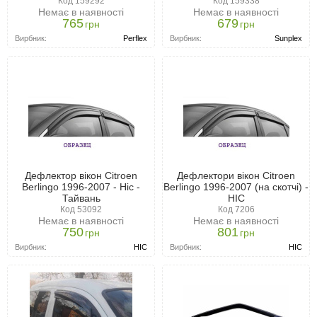
Код 159292
Код 159338
Немає в наявності
Немає в наявності
765
679
грн
грн
Вирбник:
Perflex
Вирбник:
Sunplex
Дефлектор вікон Citroen
Дефлектори вікон Citroen
Berlingo 1996-2007 - Hic -
Berlingo 1996-2007 (на скотчі) -
Тайвань
HIC
Код 53092
Код 7206
Немає в наявності
Немає в наявності
750
801
грн
грн
Вирбник:
HIC
Вирбник:
HIC