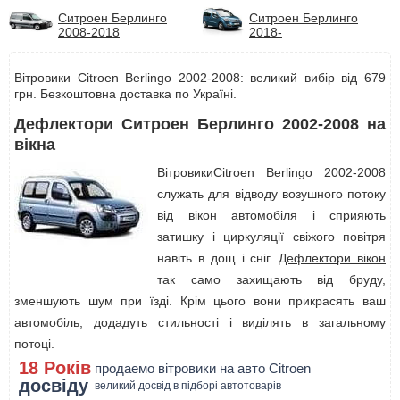
Ситроен Берлинго
Ситроен Берлинго
2008-2018
2018-
Вітровики Citroen Berlingo 2002-2008: великий вибір від 679
грн. Безкоштовна доставка по Україні.
Дефлектори Ситроен Берлинго 2002-2008 на
вікна
ВітровикиCitroen Berlingo 2002-2008
служать для відводу возушного потоку
від вікон автомобіля і сприяють
затишку і циркуляції свіжого повітря
навіть в дощ і сніг.
Дефлектори вікон
так само захищають від бруду,
зменшують шум при їзді. Крім цього вони прикрасять ваш
автомобіль, додадуть стильності і виділять в загальному
потоці.
18 Років
продаемо вітровики на авто Citroen
досвіду
великий досвід в підборі автотоварів