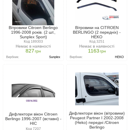
Вітровики Citroen Berlingo
Вітровики на CITROEN
1996-2008 років. (2 шт.,
BERLINGO (2 передніх) -
Sunplex Sport)
HEKO
Код 189303
Код 3251
Немає в наявності
Немає в наявності
827
1163
грн
грн
Вирбник:
Sunplex
Вирбник:
HEKO
Дефлектори вікон (вітровики)
Дефлектори вікон Citroen
Peugeot Partner I 2002-2008
Berlingo 1996-2007 (вставні) -
(Heko) передні /Citroen
HIC
Berlingo
Код 7207