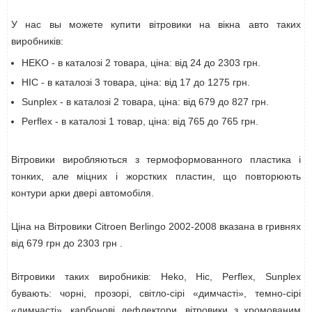
У нас вы можете купити вітровики на вікна авто таких
виробників:
HEKO - в каталозі 2 товара, ціна: від 24 до 2303 грн.
HIC - в каталозі 3 товара, ціна: від 17 до 1275 грн.
Sunplex - в каталозі 2 товара, ціна: від 679 до 827 грн.
Perflex - в каталозі 1 товар, ціна: від 765 до 765 грн.
Вітровики виробляються з термоформованного пластика і
тонких, але міцних і жорстких пластин, що повторюють
контури арки двері автомобіля.
Ціна на Вітровики Citroen Berlingo 2002-2008 вказана в гривнях
від 679 грн до 2303 грн .
Вітровики таких виробників: Heko, Hic, Perflex, Sunplex
бувають: чорні, прозорі, світло-сірі «димчасті», темно-сірі
«димчасті», карбонові дефлектори, вітровики з хромованим