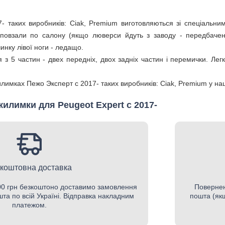
 таких виробників: Ciak, Premium виготовляються зі спеціальни
овзали по салону (якщо люверси йдуть з заводу - передбачені
инку лівої ноги - ледащо.
 з 5 частин - двех передніх, двох задніх частин і перемички. Ле
килимках Пежо Эксперт с 2017- таких виробників: Ciak, Premium у 
килимки для Peugeot Expert с 2017-
коштовна доставка
500 грн безкоштоно доставимо замовлення
Повернен
шта по всій Україні. Відправка накладним
пошта (якщ
платежом.