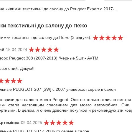
на килимки текстильні до салону до Peugeot Expert с 2017- .
мки текстильні до салону до Пежо
лимки текстильні до салону до Пежо (3 відгуки):
ий
15.04.2024
ворс Peugeot 308 (2007-2013) /Чёрные 5шт - AVTM
волений. Дякую!!!
ильные PEUGEOT 207 [SW] с 2007 универсал серые в салон
коврики для салона моего Peugeot. Они не только отлично смотря
рики стали настоящим спасением для моего автомобиля. Они 
тными. В целом, я очень доволен покупкой и рекомендую эти ков
Артемівна
09.04.2025
ильные PEUGEOT 207 с 2006 го серые в салон