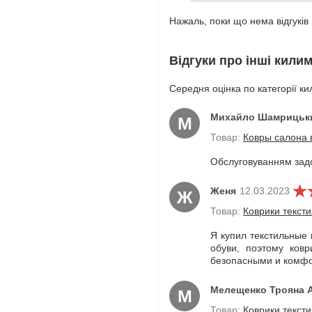
Нажаль, поки що нема відгуків 
Відгуки про інші кили
Середня оцінка по категорії ки
Михайло Шамрицьк
М
Товар:
Ковры салона 
Обслуговуванням задо
Женя
12.03.2023
Ж
Товар:
Коврики текст
Я купил текстильные 
обуви, поэтому ков
безопасными и комфор
Мелещенко Трояна 
М
Товар:
Коврики текст