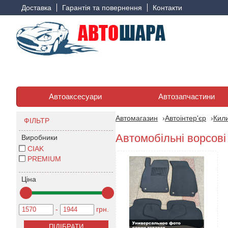
Доставка
Гарантія та повернення
Контакти
Автоаксесуари
Автозапчастини
Автомагазин
Автоінтер'єр
Кили
ФІЛЬТР
Автомобільні ворсові
Виробники
CIAK
PREMIUM
Ціна
-
грн.