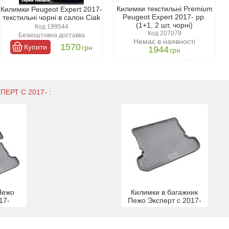
Килимки текстильні Premium
Килимки Peugeot Expert 2017-
Peugeot Expert 2017- рр.
текстильні чорні в салон Ciak
(1+1, 2 шт, чорні)
Код 199544
Код 207079
Безкоштовна доставка
Немає в наявності
1570
Купити
грн
1944
грн
ПЕРТ С 2017- :
Пежо
Килимки в багажник
17-
Пежо Эксперт с 2017-