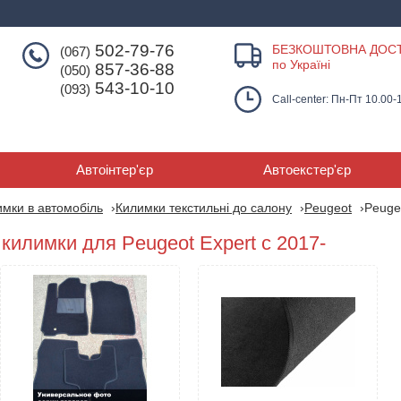
502-79-76
БЕЗКОШТОВНА ДОС
(067)
по Україні
857-36-88
(050)
543-10-10
(093)
Call-center: Пн-Пт 10.00-
Автоінтер'єр
Автоекстер'єр
мки в автомобіль
Килимки текстильні до салону
Peugeot
Peugeo
 килимки для Peugeot Expert с 2017-