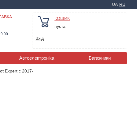
UA
RU
ТАВКА
КОШИК
пуста
19.00
Вхід
Автоелектроніка
Багажники
t Expert с 2017-