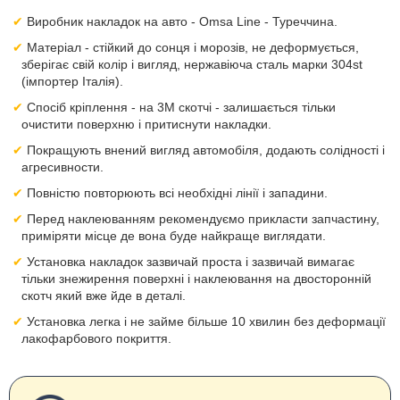
Виробник накладок на авто - Omsa Line - Туреччина.
Матеріал - стійкий до сонця і морозів, не деформується,
зберігає свій колір і вигляд, нержавіюча сталь марки 304st
(імпортер Італія).
Спосіб кріплення - на 3М скотчі - залишається тільки
очистити поверхню і притиснути накладки.
Покращують внений вигляд автомобіля, додають солідності і
агресивности.
Повністю повторюють всі необхідні лінії і западини.
Перед наклеюванням рекомендуємо прикласти запчастину,
приміряти місце де вона буде найкраще виглядати.
Установка накладок зазвичай проста і зазвичай вимагає
тільки знежирення поверхні і наклеювання на двосторонній
скотч який вже йде в деталі.
Установка легка і не займе більше 10 хвилин без деформації
лакофарбового покриття.