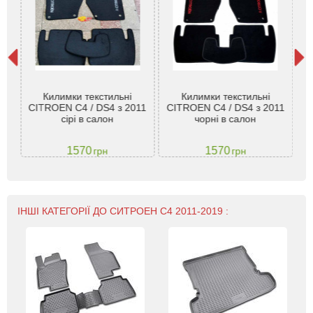
Килимки текстильні
Килимки текстильні
Ки
тник
CITROEN C4 / DS4 з 2011
CITROEN C4 / DS4 з 2011
ий
сірі в салон
чорні в салон
1570
1570
грн
грн
ІНШІ КАТЕГОРІЇ ДО СИТРОЕН С4 2011-2019 :