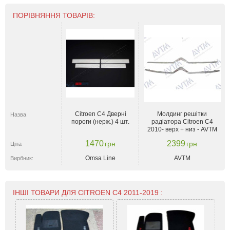
ПОРІВНЯННЯ ТОВАРІВ:
Citroen C4 Дверні
Молдинг решітки
Назва
пороги (нерж.) 4 шт.
радіатора Citroen C4
2010- верх + низ - AVTM
1470
2399
грн
грн
Ціна
Omsa Line
AVTM
Вирбник:
ІНШІ ТОВАРИ ДЛЯ CITROEN C4 2011-2019 :