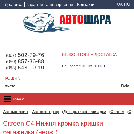
UA
RU
Доставка
Гарантія та повернення
Контакти
502-79-76
БЕЗКОШТОВНА ДОСТАВКА
(067)
857-36-88
(050)
Call-center: Пн-Пт 10.00-19.00
543-10-10
(093)
КОШИК
пуста
Вхід
Меню
Автомагазин
Автоекстер'єр
Декоративні накладки
Citroen
Ci
Citroen C4 Нижня кромка кришки
багажника (нерж.)