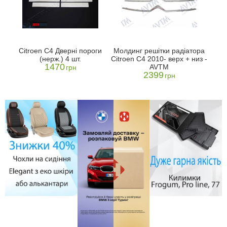
Citroen C4 Дверні пороги
Молдинг решітки радіатора
(нерж.) 4 шт.
Citroen C4 2010- верх + низ -
1470
AVTM
грн
2399
грн