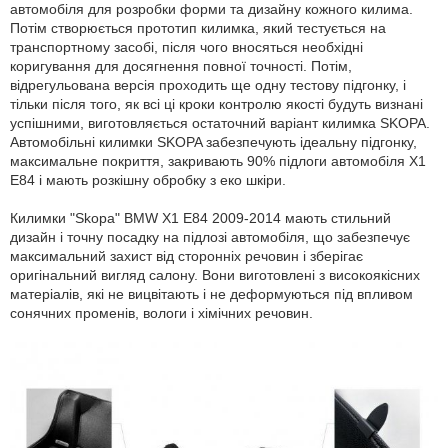
автомобіля для розробки форми та дизайну кожного килима.
Потім створюється прототип килимка, який тестується на
транспортному засобі, після чого вносяться необхідні
коригування для досягнення повної точності. Потім,
відрегульована версія проходить ще одну тестову підгонку, і
тільки після того, як всі ці кроки контролю якості будуть визнані
успішними, виготовляється остаточний варіант килимка SKOPA.
Автомобільні килимки SKOPA забезпечують ідеальну підгонку,
максимальне покриття, закривають 90% підлоги автомобіля X1
Е84 і мають розкішну обробку з еко шкіри.
Килимки "Skopa" BMW X1 E84 2009-2014 мають стильний
дизайн і точну посадку на підлозі автомобіля, що забезпечує
максимальний захист від сторонніх речовин і зберігає
оригінальний вигляд салону. Вони виготовлені з високоякісних
матеріалів, які не вицвітають і не деформуються під впливом
сонячних променів, вологи і хімічних речовин.