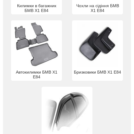
Килимки в багажник
Чохли на сідіння БМВ
БМВ X1 Е84
X1 Е84
Автокилимки БМВ X1
Бризковики БМВ X1 Е84
Е84