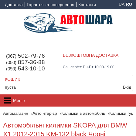
UA
RU
Доставка
Гарантія та повернення
Контакти
502-79-76
БЕЗКОШТОВНА ДОСТАВКА
(067)
857-36-88
(050)
Call-center: Пн-Пт 10.00-19.00
543-10-10
(093)
КОШИК
пуста
Вхід
Меню
Автомагазин
Автоінтер'єр
Килимки в автомобіль
Килимки гумо
Автомобільні килимки SKOPA для BMW
X1 2012-2015 KM-132 black Чорні