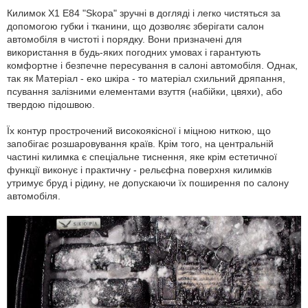
Килимок X1 Е84 "Skopa" зручні в догляді і легко чистяться за
допомогою губки і тканини, що дозволяє зберігати салон
автомобіля в чистоті і порядку. Вони призначені для
використання в будь-яких погодних умовах і гарантують
комфортне і безпечне пересування в салоні автомобіля. Однак,
так як Матеріал - еко шкіра - то матеріал схильний дряпання,
псування залізними елементами взуття (набійки, цвяхи), або
твердою підошвою.
Їх контур прострочений високоякісної і міцною ниткою, що
запобігає розшаровування країв. Крім того, на центральній
частині килимка є спеціальне тиснення, яке крім естетичної
функції виконує і практичну - рельєфна поверхня килимків
утримує бруд і рідину, не допускаючи їх поширення по салону
автомобіля.