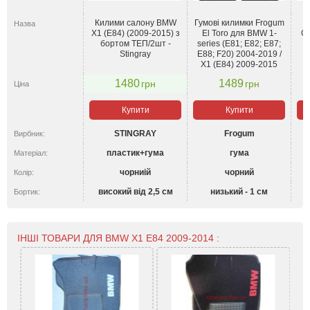
Килими салону BMW
Гумові килимки Frogum
Назва
X1 (E84) (2009-2015) з
El Toro для BMW 1-
Gl
бортом ТЕП/2шт -
series (E81; E82; E87;
(
Stingray
E88; F20) 2004-2019 /
X1 (E84) 2009-2015
1480
1489
грн
грн
Ціна
Купити
Купити
STINGRAY
Frogum
Вирбник:
пластик+гума
гума
Матеріал:
чорниій
чорний
Колір:
високий від 2,5 см
низький - 1 см
Бортик:
ІНШІ ТОВАРИ ДЛЯ BMW X1 E84 2009-2014 :