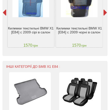
)
К
льні
Килимки текстильні BMW X1
Килимки текстильні BMW X1
X1 
ra
[E84] c 2009 сірі в салон
[E84] c 2009 чорні в салон
1570
1570
грн
грн
ІНШІ КАТЕГОРІЇ ДО БМВ X1 Е84 :