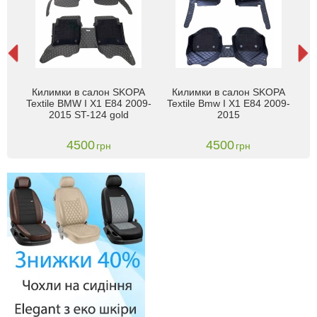
1
Килимки в салон SKOPA
Килимки в салон SKOPA
том
Textile BMW I X1 E84 2009-
Textile Bmw I X1 E84 2009-
(E
2015 ST-124 gold
2015
4500
4500
грн
грн