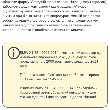
зберігати форму. Середній шар з етилен-вінілацетату (поролон)
забезпечує додаткову амортизацію завдяки м'якому і
податливому матеріалу з товщиною 6 мм, який залишається
гнучким при більш низьких температурах. Нижній шар являє
собою підкладку з фетрового волокна, яка знаходиться між
килимком і підлогою вашого автомобіля, забезпечуючи
зчеплення і тертя і запобігаючи ковзанню килимка.
BMW X1 E84 2009-2014 - компактний кросовер від
німецького виробника BMW. Дана модель була
представлена в 2009 році і випускалася до 2014
року.
Габарити автомобіля: довжина 4454 мм, ширина
1798 мм і висота 1545 мм.
В цілому BMW X1 E84 2009-2014 - привабливий і
комфортний автомобіль, який підходить як для
міської їзди, так і для поїздок на далекі відстані.