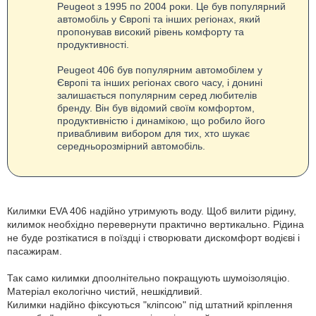
Peugeot з 1995 по 2004 роки. Це був популярний
автомобіль у Європі та інших регіонах, який
пропонував високий рівень комфорту та
продуктивності.
Peugeot 406 був популярним автомобілем у
Європі та інших регіонах свого часу, і донині
залишається популярним серед любителів
бренду. Він був відомий своїм комфортом,
продуктивністю і динамікою, що робило його
привабливим вибором для тих, хто шукає
середньорозмірний автомобіль.
Килимки EVA 406 надійно утримують воду. Щоб вилити рідину,
килимок необхідно перевернути практично вертикально. Рідина
не буде розтікатися в поїздці і створювати дискомфорт водієві і
пасажирам.
Так само килимки дпоолнітельно покращують шумоізоляцію.
Матеріал екологічно чистий, нешкідливий.
Килимки надійно фіксуються "кліпсою" під штатний кріплення