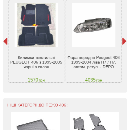
EOT
Килимки текстильні
Фара передня Peugeot 406
Фа
,
PEUGEOT 406 з 1995-2005
1999-2004 ліва H7 / H7,
1
TM
чорні в салон
автом. регул. - DEPO
1570
4035
грн
грн
ІНШІ КАТЕГОРІЇ ДО ПЕЖО 406 :