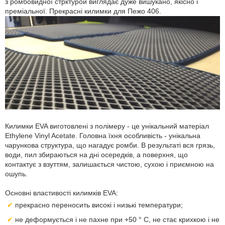
з ромбовидної стрктурой виглядає дуже вишукано, якісно і
преміальної. Прекрасні килимки для Пежо 406.
Килимки EVA виготовлені з полімеру - це унікальний матеріал
Ethylene Vinyl Acetate. Головна їхня особливість - унікальна
чарункова структура, що нагадує ромби. В результаті вся грязь,
води, пил збираються на дні осередків, а поверхня, що
контактує з взуттям, залишається чистою, сухою і приємною на
ошупь.
Основні властивості килимків EVA:
прекрасно переносить високі і низькі температури;
не деформується і не пахне при +50 ° С, не стає крихкою і не