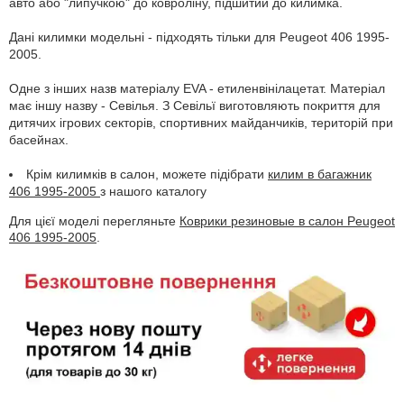
авто або "липучкою" до ковроліну, підшитий до килимка.
Дані килимки модельні - підходять тільки для Peugeot 406 1995-
2005.
Одне з інших назв матеріалу EVA - етиленвінілацетат. Матеріал
має іншу назву - Севілья. З Севільї виготовляють покриття для
дитячих ігрових секторів, спортивних майданчиків, територій при
басейнах.
Крім килимків в салон, можете підібрати
килим в багажник
406 1995-2005
з нашого каталогу
Для цієї моделі перегляньте
Коврики резиновые в салон Peugeot
406 1995-2005
.