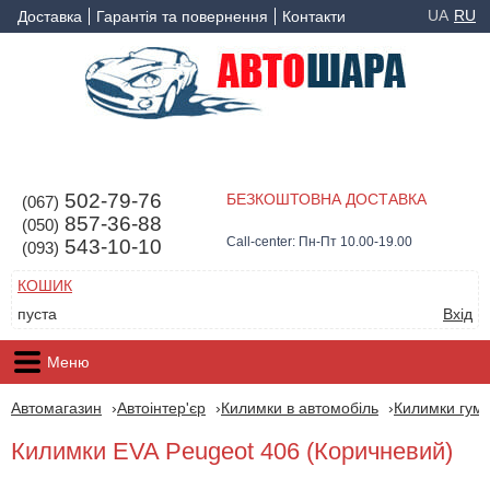
UA
RU
Доставка
Гарантія та повернення
Контакти
502-79-76
БЕЗКОШТОВНА ДОСТАВКА
(067)
857-36-88
(050)
Call-center: Пн-Пт 10.00-19.00
543-10-10
(093)
КОШИК
пуста
Вхід
Меню
Автомагазин
Автоінтер'єр
Килимки в автомобіль
Килимки гумо
Килимки EVA Peugeot 406 (Коричневий)