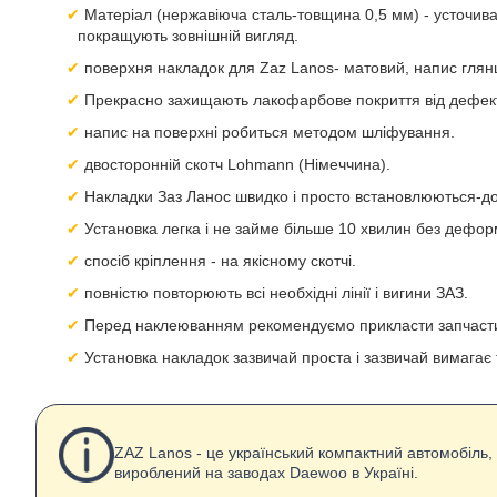
Матеріал (нержавіюча сталь-товщина 0,5 мм) - усточива 
покращують зовнішній вигляд.
поверхня накладок для Zaz Lanos- матовий, напис глян
Прекрасно захищають лакофарбове покриття від дефект
напис на поверхні робиться методом шліфування.
двосторонній скотч Lohmann (Німеччина).
Накладки Заз Ланос швидко і просто встановлюються-дос
Установка легка і не займе більше 10 хвилин без дефор
спосіб кріплення - на якісному скотчі.
повністю повторюють всі необхідні лінії і вигини ЗАЗ.
Перед наклеюванням рекомендуємо прикласти запчастин
Установка накладок зазвичай проста і зазвичай вимагає 
ZAZ Lanos - це український компактний автомобіль, 
вироблений на заводах Daewoo в Україні.