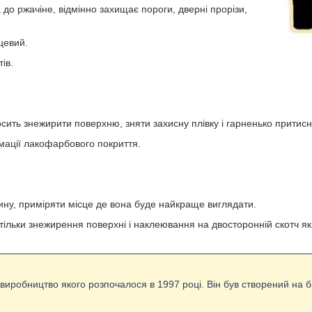
до ржачіне, відмінно захищає пороги, дверні прорізи,
цевий.
ів.
ить знежирити поверхню, зняти захисну плівку і гарненько притисн
мації лакофарбового покриття.
у, приміряти місце де вона буде найкраще виглядати.
тільки знежирення поверхні і наклеювання на двосторонній скотч як
виробництво якого розпочалося в 1997 році. Він був створений на б