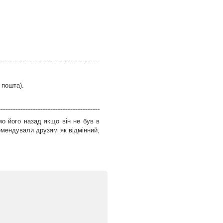
 пошта).
о його назад якщо він не був в
омендували друзям як відмінний,