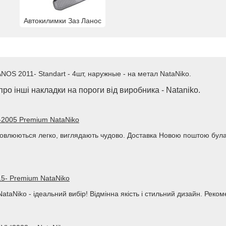
Автокилимки Заз Ланос
NOS 2011- Standart - 4шт, наружные - на метал NataNiko.
ро інші накладки на пороги від виробника - Nataniko.
0-2005 Premium NataNiko
тановлюються легко, виглядають чудово. Доставка Новою поштою бу
5- Premium NataNiko
aNiko - ідеальний вибір! Відмінна якість і стильний дизайн. Реко