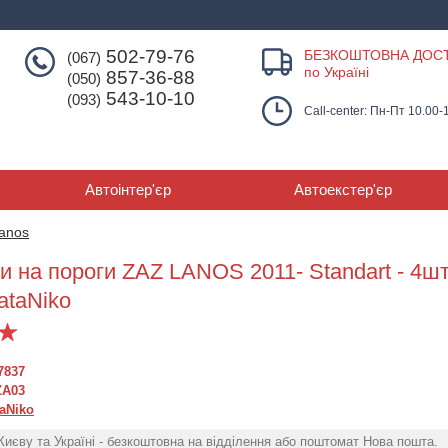
502-79-76
БЕЗКОШТОВНА ДОС
(067)
по Україні
857-36-88
(050)
543-10-10
(093)
Call-center: Пн-Пт 10.00-
Автоінтер'єр
Автоекстер'єр
anos
и на пороги ZAZ LANOS 2011- Standart - 4шт
ataNiko
7837
ZA03
aNiko
Києву та Україні - безкоштовна на відділення або поштомат Нова пошта.