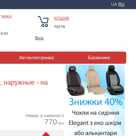
UA
RU
ТАВКА
КОШИК
пуста
19.00
Вхід
Автоелектроніка
Багажники
, наружные - на
Немає в наявності
770
грн