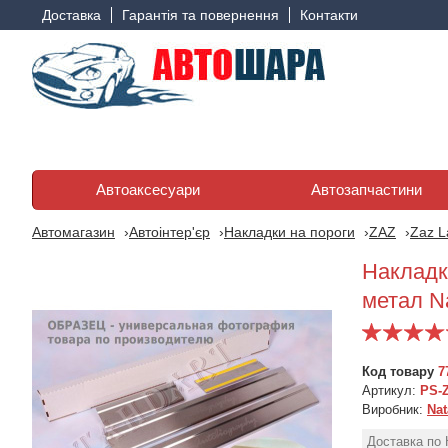
Доставка
Гарантія та повернення
Контакти
Автоаксесуари
Автозапчастини
Автомагазин
Автоінтер'єр
Накладки на пороги
ZAZ
Zaz L
Накладк
метал N
Код товару
7
Артикул:
PS-
Виробник:
Nat
Доставка по 