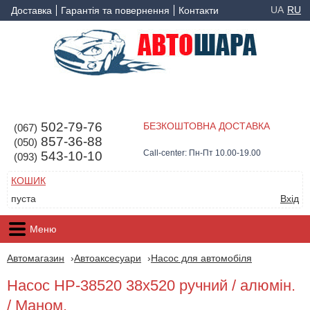
UA
RU
Доставка
Гарантія та повернення
Контакти
502-79-76
БЕЗКОШТОВНА ДОСТАВКА
(067)
857-36-88
(050)
Call-center: Пн-Пт 10.00-19.00
543-10-10
(093)
КОШИК
пуста
Вхід
Меню
Автомагазин
Автоаксесуари
Насос для автомобіля
Насос НР-38520 38х520 ручний / алюмін.
/ Маном.