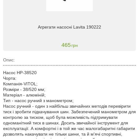
Агрегати насосні Lavita 190222
465
грн
Опис:
Насос НР-38520
Чорта:
Компанія-VITOL;
Розміри - 38/520 мм;
Матеріал - алюміній;
Тип - насос ручний з манометром;
Насос ручний - один з найбільш звичайних методів перевірити
тиск і зробити підкачування шин. Забезпечений манометром для
контролю за тиском, щоб була можливість підтримувати
одноманітний тиск в шинах. Досить звичайної інструмент для
експлуатації. А комфортні і в той же час малогабаритні габарити
дозволять накачувати не тільки шини, та й м'ячі спортивні,