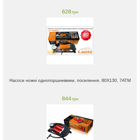
628
грн
Насоси ножні однопоршневими, посилення, 80X130, 7АТМ
844
грн