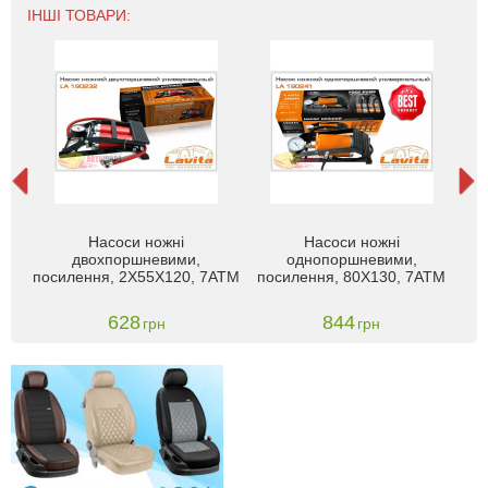
ІНШІ ТОВАРИ:
Насоси ножні
Насоси ножні
a
двохпоршневими,
однопоршневими,
посилення, 2Х55Х120, 7АТМ
посилення, 80X130, 7АТМ
628
844
грн
грн