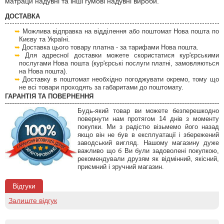
матраци надувні та інші гумові надувні вироби.
ДОСТАВКА
Можлива відправка на відділення або поштомат Нова пошта по
Києву та Україні.
Доставка цього товару платна - за тарифами Нова пошта.
Для адресної доставки можете скористатися кур'єрськими
послугами Нова пошта (кур'єрські послуги платні, замовляються
на Нова пошта).
Доставку в поштомат необхідно погоджувати окремо, тому що
не всі товари проходять за габаритами до поштомату.
ГАРАНТІЯ ТА ПОВЕРНЕННЯ
Будь-який товар ви можете безперешкодно
повернути нам протягом 14 днів з моменту
покупки. Ми з радістю візьмемо його назад
якщо він не був в експлуатації і збережений
заводський вигляд. Нашому магазину дуже
важливо що б Ви були задоволені покупкою,
рекомендували друзям як відмінний, якісний,
приємний і зручний магазин.
Відгуки
Залиште відгук