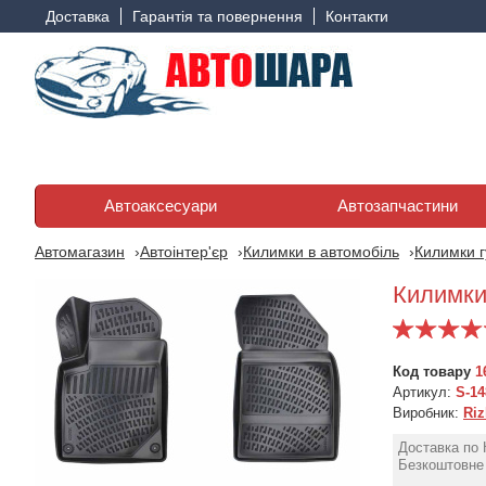
Доставка
Гарантія та повернення
Контакти
Автоаксесуари
Автозапчастини
Автомагазин
Автоінтер'єр
Килимки в автомобіль
Килимки г
Килимки
Код товару
1
Артикул:
S-14
Виробник:
Riz
Доставка по 
Безкоштовне 