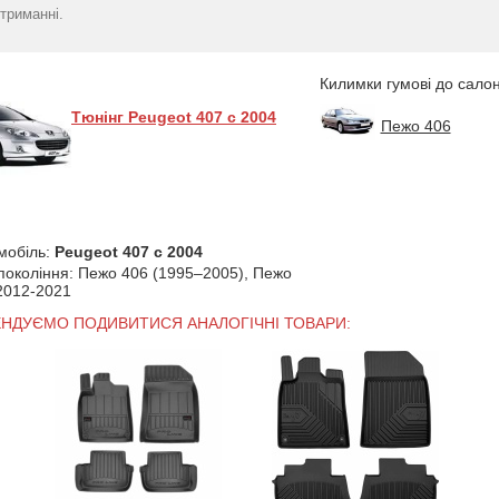
407 2003-2010 -
2011) комплект 
триманні.
RIZLINE
(Stingray
2500
2731
грн
гр
Килимки гумові до салон
Тюнінг Peugeot 407 с 2004
Пежо 406
мобіль:
Peugeot 407 с 2004
 покоління: Пежо 406 (1995–2005), Пежо
2012-2021
ЕНДУЄМО ПОДИВИТИСЯ АНАЛОГІЧНІ ТОВАРИ: