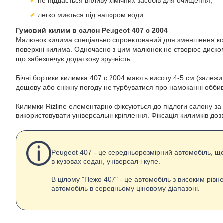
не піддається впливу хімічних засобів для очищення;
легко миється під напором води.
Гумовий килим в салон Peugeot 407 с 2004
Малюнок килима спеціально спроектований для зменшення ковз
поверхні килима. Одночасно з цим малюнок не створює дискомф
що забезпечує додаткову зручність.
Бічні бортики килимка 407 с 2004 мають висоту 4-5 см (залежить
дощову або сніжну погоду не турбуватися про намоканні оббив
Килимки Rizline елементарно фіксуються до підлоги салону з
використовувати універсальні кріплення. Фіксація килимків дозв
Peugeot 407 - це середньорозмірний автомобіль, щ
в кузовах седан, універсал і купе.
В цілому "Пежо 407" - це автомобіль з високим рівне
автомобіль в середньому ціновому діапазоні.