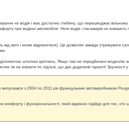
ання ніг водія і має достатню глибину, що перешкоджає вільному
орту при водінні автомобіля. Ноги водія і пасажирів не ковзають 
 від авто і може відрізнятися). Це дозволяє завжди утримувати салон
ки.
а допомогою штатних кріплень. Якщо такі не передбачені моделлю 
оляє їм не ковзати по підлозі, що дає додаткові гарантії Зручності у
о випускався з 2004 по 2011 рік французьким автовиробником Peug
м комфорту і функціональності, який відмінно підійде для тих, хто 