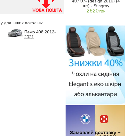
407 07- (design 2016) (4
з 4 штук
2010
2004
шт) - Stingray
1599
)
грн
2620
грн
н
у для інших поколінь:
Пежо 408 2012-
2021