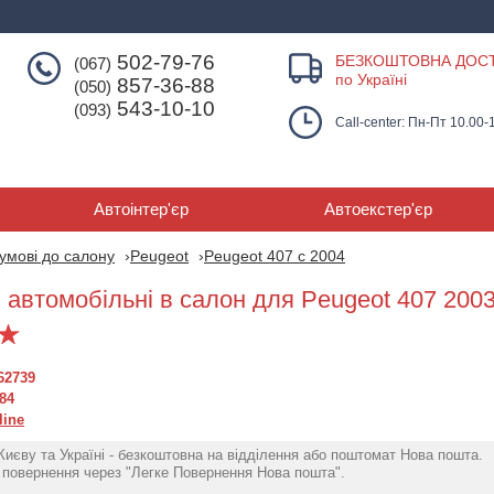
502-79-76
БЕЗКОШТОВНА ДОС
(067)
по Україні
857-36-88
(050)
543-10-10
(093)
Call-center: Пн-Пт 10.00-
Автоінтер'єр
Автоекстер'єр
умові до салону
Peugeot
Peugeot 407 с 2004
 автомобільні в салон для Peugeot 407 2003
62739
84
line
Києву та Україні - безкоштовна на відділення або поштомат Нова пошта.
Коврики автомобильные
Гумові килимки
повернення через "Легке Повернення Нова пошта".
в салон для Peugeot
для Peugeot 40