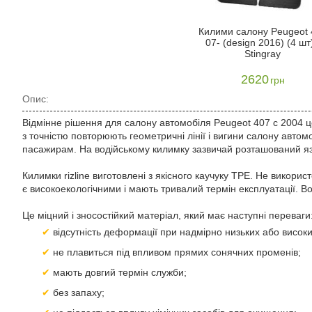
Килими салону Peugeot 
07- (design 2016) (4 шт)
Stingray
2620
грн
Опис:
Відмінне рішення для салону автомобіля Peugeot 407 с 2004 ц
з точністю повторюють геометричні лінії і вигини салону автомо
пасажирам. На водійському килимку зазвичай розташований язи
Килимки rizline виготовлені з якісного каучуку TPE. Не викори
є високоекологічними і мають тривалий термін експлуатації. Вон
Це міцний і зносостійкий матеріал, який має наступні переваги
відсутність деформації при надмірно низьких або високих
не плавиться під впливом прямих сонячних променів;
мають довгий термін служби;
без запаху;