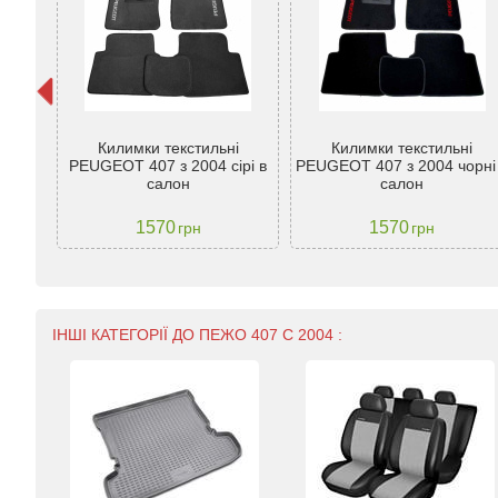
ги
bi 5
Килимки текстильні
Килимки текстильні
Wing
PEUGEOT 407 з 2004 сірі в
PEUGEOT 407 з 2004 чорні
ческіе
салон
салон
20см
1570
1570
грн
грн
ІНШІ КАТЕГОРІЇ ДО ПЕЖО 407 С 2004 :