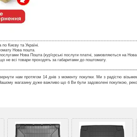
по Києву та Україні.
томату Нова пошта.
послугами Нова Пошта (кур'єрські послуги платні, замовляються на Нова
що не всі товари проходять за габаритами до поштомату.
ернути нам протягом 14 днів з моменту покупки. Ми з радістю візьмем
 Нашому магазину дуже важливо що б Ви були задоволені покупкою, рек