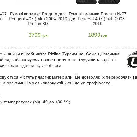
407
Гумові килимки Frogum для
Гумові килимки Frogum №77
 -
Peugeot 407 (mkI) 2004-2010
для Peugeot 407 (mkI) 2003-
Proline 3D
2010
3799
1899
грн
грн
е килимки виробництва Rizline-Туреччина. Саме ці килимки
біля, забезпечуючи повне прилягання і зручність водієві і
чок для відпочинку лівої ноги.
стовуються містять пластик матеріали. Це дозволяє їх переробляти і
и практичні і мають високу стійкість до ультрафіолету.
:
 температурах (від -40 до +80 °з);