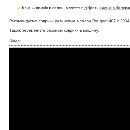
Крім килимків в салон, можете підібрати
килим в багажн
Рекомендуємо
Коврики резиновые в салон Peugeot 407 с 2004
Також перегляньте
резинові коврики в машину
.
Відео: