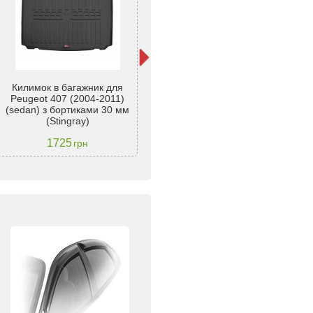
Килимок в багажник для
Килимок в багажник для
К
Peugeot 407 (2004-2011)
Peugeot 407 (2004-2011)
(sedan) з бортиками 30 мм
(universal) з бортиками 30 мм
(Stingray)
(Stingray)
1725
1725
грн
грн