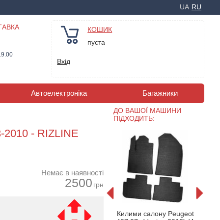
UA
RU
ТАВКА
КОШИК
пуста
19.00
Вхід
Автоелектроніка
Багажники
ДО ВАШОЇ МАШИНИ
ПІДХОДИТЬ:
-2010 - RIZLINE
Немає в наявності
2500
грн
 в салон
Гумові килимки Gledring
Гумов
Килими салону Peugeot
7 (2004-
для Peugeot 407 2004-
для 