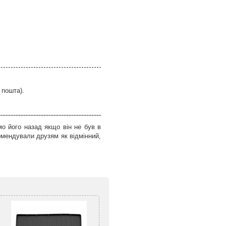
 пошта).
о його назад якщо він не був в
омендували друзям як відмінний,