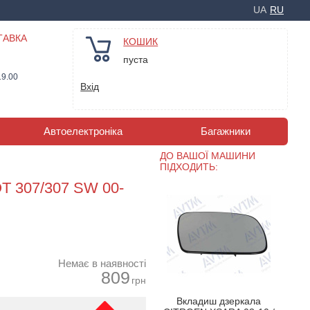
UA
RU
ТАВКА
КОШИК
пуста
19.00
Вхід
Автоелектроніка
Багажники
ДО ВАШОЇ МАШИНИ
ПІДХОДИТЬ:
T 307/307 SW 00-
Немає в наявності
809
грн
Вкладиш дзеркала