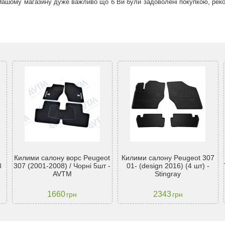
 Нашому магазину дуже важливо що б Ви були задоволені покупкою, рек
Килими салону ворс Peugeot
Килими салону Peugeot 307
8
307 (2001-2008) / Чорні 5шт -
01- (design 2016) (4 шт) -
AVTM
Stingray
1660
2343
грн
грн