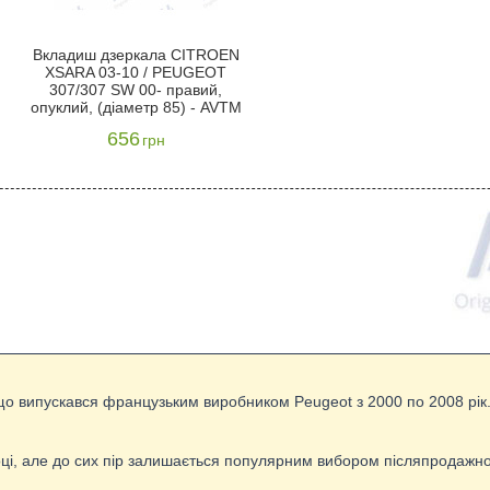
Вкладиш дзеркала CITROEN
XSARA 03-10 / PEUGEOT
307/307 SW 00- правий,
опуклий, (діаметр 85) - AVTM
656
грн
що випускався французьким виробником Peugeot з 2000 по 2008 рік. 
оці, але до сих пір залишається популярним вибором післяпродажно