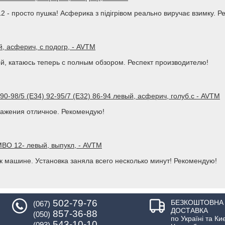
- просто пушка! Асферика з підігрівом реально виручає взимку. Р
, асферич, с подогр, - AVTM
ой, катаюсь теперь с полным обзором. Респект производителю!
90-98/5 (E34) 92-95/7 (E32) 86-94 левый, асферич, голуб.с - AVTM
ражения отличное. Рекомендую!
BO 12- левый, выпукл, - AVTM
 машине. Установка заняла всего несколько минут! Рекомендую!
502-79-76
БЕЗКОШТОВНА
(067)
ДОСТАВКА
857-36-88
(050)
по Україні та Ки
543-10-10
(093)