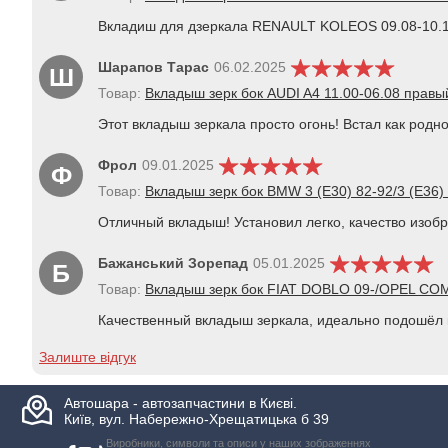
Вкладиш для дзеркала RENAULT KOLEOS 09.08-10.12 
Шарапов Тарас
06.02.2025
Ш
Товар:
Вкладыш зерк бок AUDI A4 11.00-06.08 правый
Этот вкладыш зеркала просто огонь! Встал как родн
Фрол
09.01.2025
Ф
Товар:
Вкладыш зерк бок BMW 3 (E30) 82-92/3 (E36) 
Отличный вкладыш! Установил легко, качество изоб
Бажанський Зорепад
05.01.2025
Б
Товар:
Вкладыш зерк бок FIAT DOBLO 09-/OPEL COM
Качественный вкладыш зеркала, идеально подошёл к
Залиште відгук
Автошара - автозапчастини в Києві.
Київ, вул. Набережно-Хрещатицька б 39
Виробники, символи та описи у наших зображеннях