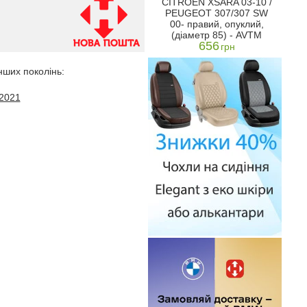
CITROEN XSARA 03-10 /
PEUGEOT 307/307 SW
00- правий, опуклий,
(діаметр 85) - AVTM
656
грн
нших поколінь:
2021