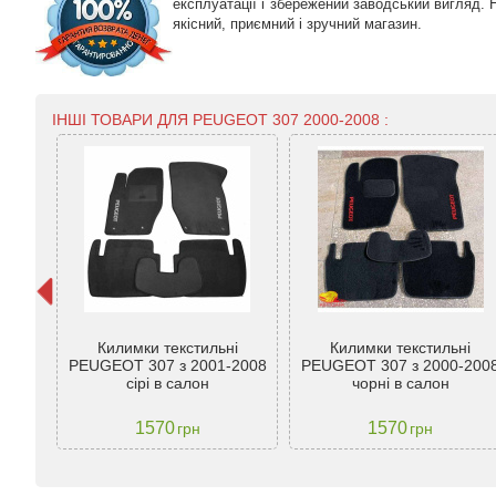
експлуатації і збережений заводський вигляд.
якісний, приємний і зручний магазин.
ІНШІ ТОВАРИ ДЛЯ PEUGEOT 307 2000-2008 :
Килимки текстильні
Килимки текстильні
ugeot
PEUGEOT 307 з 2001-2008
PEUGEOT 307 з 2000-200
й)
сірі в салон
чорні в салон
1570
1570
грн
грн