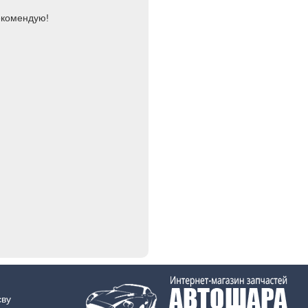
екомендую!
єву