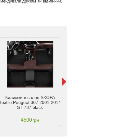
омендували друзям як відмінний,
Гу
Килимки в салон SKOPA
Гумові килимки для Peugeot
To
Textile Peugeot 307 2001-2014
307 (універсал) 2001-2008 -
200
ST-737 black
Frogum Proline 3D
4500
3799
грн
грн