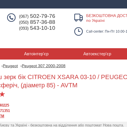
502-79-76
БЕЗКОШТОВНА ДОС
(067)
по Україні
857-36-88
(050)
543-10-10
(093)
Call-center: Пн-Пт 10.00-
Автоінтер'єр
Автоекстер'єр
Peugeot
Peugeot 307 2000-2008
 зерк бік CITROEN XSARA 03-10 / PEUGEO
сферіч, (діаметр 85) - AVTM
40225
71351
TM
Києву та Україні - безкоштовна на відділення або поштомат Нова пошта.