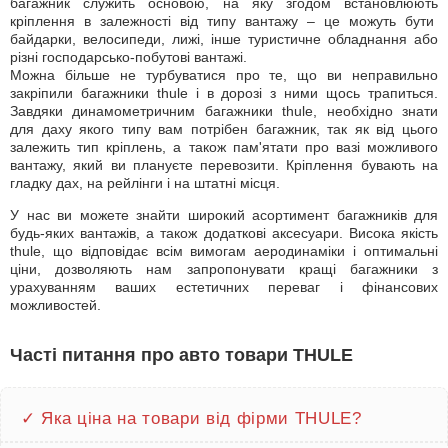
багажник служить основою, на яку згодом встановлюють
кріплення в залежності від типу вантажу – це можуть бути
байдарки, велосипеди, лижі, інше туристичне обладнання або
різні господарсько-побутові вантажі.
Можна більше не турбуватися про те, що ви неправильно
закріпили багажники thule і в дорозі з ними щось трапиться.
Завдяки динамометричним багажники thule, необхідно знати
для даху якого типу вам потрібен багажник, так як від цього
залежить тип кріплень, а також пам'ятати про вазі можливого
вантажу, який ви плануєте перевозити. Кріплення бувають на
гладку дах, на рейлінги і на штатні місця.
У нас ви можете знайти широкий асортимент багажників для
будь-яких вантажів, а також додаткові аксесуари. Висока якість
thule, що відповідає всім вимогам аеродинаміки і оптимальні
ціни, дозволяють нам запропонувати кращі багажники з
урахуванням ваших естетичних переваг і фінансових
можливостей.
Часті питання про авто товари THULE
✓ Яка ціна на товари від фірми THULE?