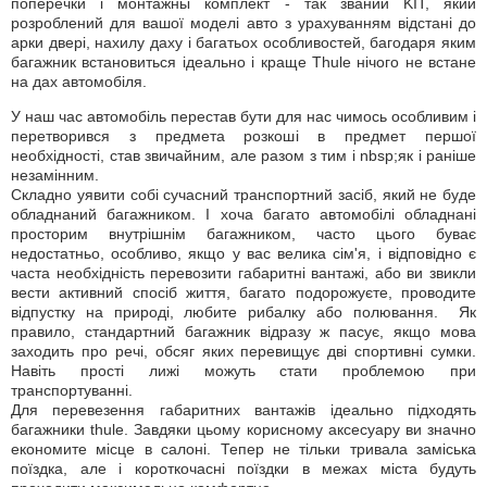
поперечки і монтажны комплект - так званий KIT, який
розроблений для вашої моделі авто з урахуванням відстані до
арки двері, нахилу даху і багатьох особливостей, багодаря яким
багажник встановиться ідеально і краще Thule нічого не встане
на дах автомобіля.
У наш час автомобіль перестав бути для нас чимось особливим і
перетворився з предмета розкоші в предмет першої
необхідності, став звичайним, але разом з тим і nbsp;як і раніше
незамінним.
Складно уявити собі сучасний транспортний засіб, який не буде
обладнаний багажником. І хоча багато автомобілі обладнані
просторим внутрішнім багажником, часто цього буває
недостатньо, особливо, якщо у вас велика сім'я, і відповідно є
часта необхідність перевозити габаритні вантажі, або ви звикли
вести активний спосіб життя, багато подорожуєте, проводите
відпустку на природі, любите рибалку або полювання. Як
правило, стандартний багажник відразу ж пасує, якщо мова
заходить про речі, обсяг яких перевищує дві спортивні сумки.
Навіть прості лижі можуть стати проблемою при
транспортуванні.
Для перевезення габаритних вантажів ідеально підходять
багажники thule. Завдяки цьому корисному аксесуару ви значно
економите місце в салоні. Тепер не тільки тривала заміська
поїздка, але і короткочасні поїздки в межах міста будуть