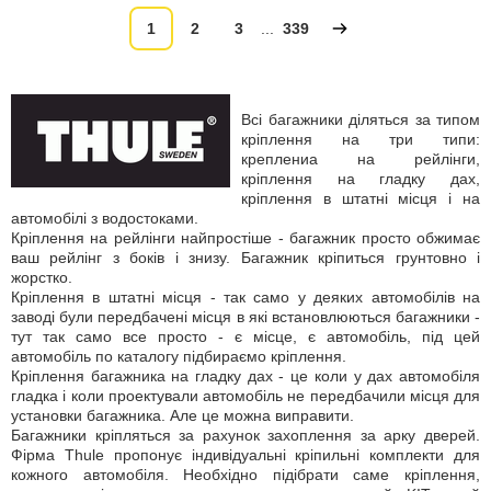
1
2
3
...
339
Всі багажники діляться за типом
кріплення на три типи:
креплениа на рейлінги,
кріплення на гладку дах,
кріплення в штатні місця і на
автомобілі з водостоками.
Кріплення на рейлінги найпростіше - багажник просто обжимає
ваш рейлінг з боків і знизу. Багажник кріпиться грунтовно і
жорстко.
Кріплення в штатні місця - так само у деяких автомобілів на
заводі були передбачені місця в які встановлюються багажники -
тут так само все просто - є місце, є автомобіль, під цей
автомобіль по каталогу підбираємо кріплення.
Кріплення багажника на гладку дах - це коли у дах автомобіля
гладка і коли проектували автомобіль не передбачили місця для
установки багажника. Але це можна виправити.
Багажники кріпляться за рахунок захоплення за арку дверей.
Фірма Thule пропонує індивідуальні кріпильні комплекти для
кожного автомобіля. Необхідно підібрати саме кріплення,