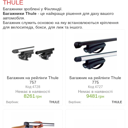
THULE
Багажники зроблені у Фінляндії.
Багажники Thule
- це найкраще рішення для даху вашого
автомобіля.
Багажник служить основою на яку встановлюються кріплення
для велосипеда, бокси, для лиж та іншого.
Багажник на рейлінги Thule
Багажник на рейлінги Thule
757
775
Код 4728
Код 4727
Немає в наявності
Немає в наявності
8261
9481
грн
грн
Вирбник:
THULE
Вирбник:
THULE