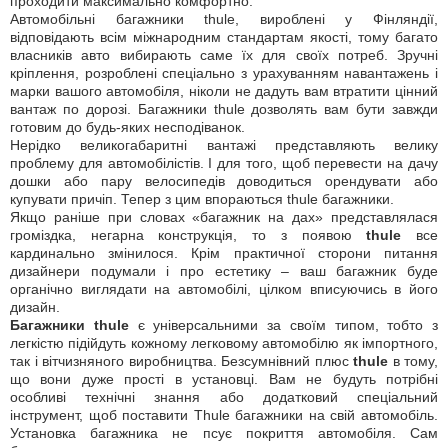
проходити максимально комфортно.
Автомобільні багажники thule, вироблені у Фінляндії,
відповідають всім міжнародним стандартам якості, тому багато
власників авто вибирають саме їх для своїх потреб. Зручні
кріплення, розроблені спеціально з урахуванням навантажень і
марки вашого автомобіля, ніколи не дадуть вам втратити цінний
вантаж по дорозі. Багажники thule дозволять вам бути завжди
готовим до будь-яких несподіванок.
Нерідко великогабаритні вантажі представляють велику
проблему для автомобілістів. І для того, щоб перевести на дачу
дошки або пару велосипедів доводиться орендувати або
купувати причіп. Тепер з цим впораються thule багажники.
Якщо раніше при словах «багажник на дах» представлялася
громіздка, негарна конструкція, то з появою
thule
все
кардинально змінилося. Крім практичної сторони питання
дизайнери подумали і про естетику – ваш багажник буде
органічно виглядати на автомобілі, цілком вписуючись в його
дизайн.
Багажники thule
є універсальними за своїм типом, тобто з
легкістю підійдуть кожному легковому автомобілю як імпортного,
так і вітчизняного виробництва. Безсумнівний плюс
thule
в тому,
що вони дуже прості в установці. Вам не будуть потрібні
особливі технічні знання або додатковий спеціальний
інструмент, щоб поставити Thule багажники на свій автомобіль.
Установка багажника не псує покриття автомобіля. Сам